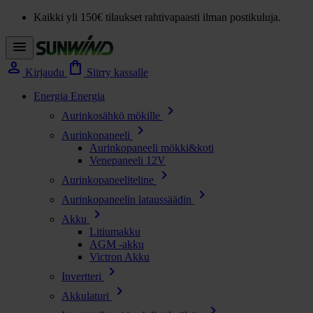
Kaikki yli 150€ tilaukset rahtivapaasti ilman postikuluja.
menu
person
shopping_bag
Kirjaudu
Siirry kassalle
Energia
Energia
chevron_right
Aurinkosähkö mökille
chevron_right
Aurinkopaneeli
Aurinkopaneeli mökki&koti
Venepaneeli 12V
chevron_right
Aurinkopaneeliteline
chevron_right
Aurinkopaneelin lataussäädin
chevron_right
Akku
Litiumakku
AGM -akku
Victron Akku
chevron_right
Invertteri
chevron_right
Akkulaturi
chevron_right