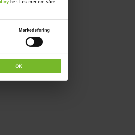
licy
her. Les mer om våre
Markedsføring
OK