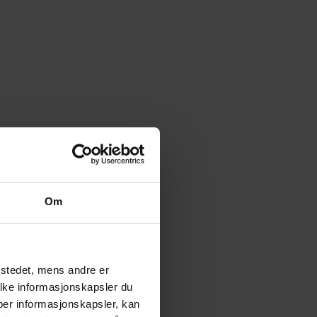
Om
tstedet, mens andre er
ilke informasjonskapsler du
yper informasjonskapsler, kan