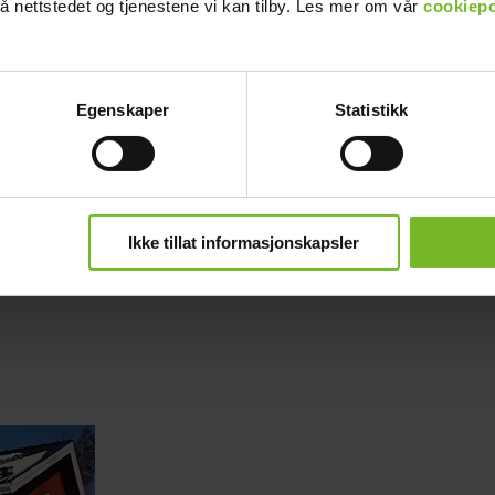
å nettstedet og tjenestene vi kan tilby. Les mer om vår
cookiepo
Egenskaper
Statistikk
Inspiraatioita sinulle, joka rakastat mökkielämää.
Enjoy your spare time!
Ikke tillat informasjonskapsler