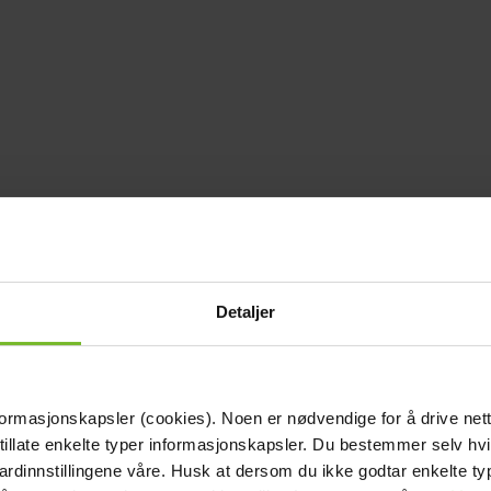
Detaljer
formasjonskapsler (cookies). Noen er nødvendige for å drive net
 tillate enkelte typer informasjonskapsler. Du bestemmer selv hv
dardinnstillingene våre. Husk at dersom du ikke godtar enkelte t