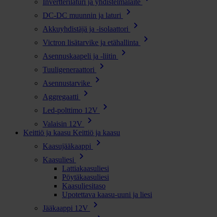
Invertterilaturi ja yhdistelmälaite
chevron_right
DC-DC muunnin ja laturi
chevron_right
Akkuyhdistäjä ja -isolaattori
chevron_right
Victron lisätarvike ja etähallinta
chevron_right
Asennuskaapeli ja -liitin
chevron_right
Tuuligeneraattori
chevron_right
Asennustarvike
chevron_right
Aggregaatti
chevron_right
Led-polttimo 12V
chevron_right
Valaisin 12V
Keittiö ja kaasu
Keittiö ja kaasu
chevron_right
Kaasujääkaappi
chevron_right
Kaasuliesi
Lattiakaasuliesi
Pöytäkaasuliesi
Kaasuliesitaso
Upotettava kaasu-uuni ja liesi
chevron_right
Jääkaappi 12V