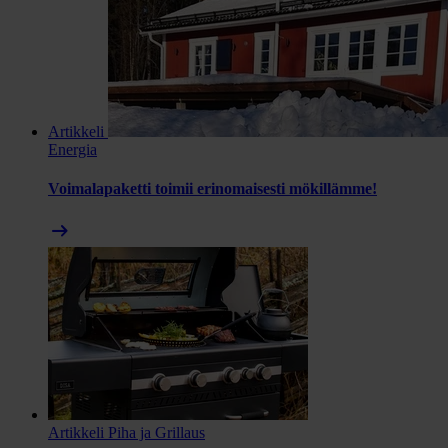
Artikkeli
Energia
Voimalapaketti toimii erinomaisesti mökillämme!
arrow_right_alt
Artikkeli
Piha ja Grillaus