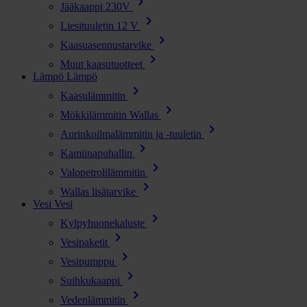
chevron_right
Jääkaappi 230V
chevron_right
Liesituuletin 12 V
chevron_right
Kaasuasennustarvike
chevron_right
Muut kaasutuotteet
Lämpö
Lämpö
chevron_right
Kaasulämmitin
chevron_right
Mökkilämmitin Wallas
chevron_right
Aurinkoilmalämmitin ja -tuuletin
chevron_right
Kamiinapuhallin
chevron_right
Valopetrolilämmitin
chevron_right
Wallas lisätarvike
Vesi
Vesi
chevron_right
Kylpyhuonekaluste
chevron_right
Vesipaketit
chevron_right
Vesipumppu
chevron_right
Suihkukaappi
chevron_right
Vedenlämmitin