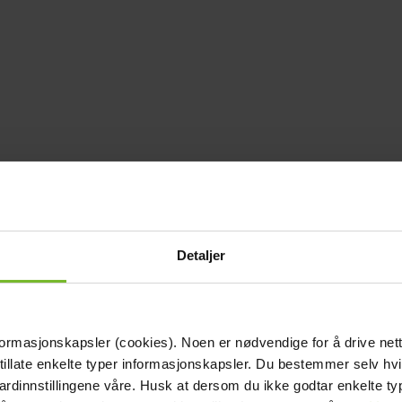
Detaljer
formasjonskapsler (cookies). Noen er nødvendige for å drive net
 tillate enkelte typer informasjonskapsler. Du bestemmer selv hv
dardinnstillingene våre. Husk at dersom du ikke godtar enkelte t