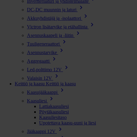
Invertterilaturi ja yhdistelmälaite
chevron_right
DC-DC muunnin ja laturi
chevron_right
Akkuyhdistäjä ja -isolaattori
chevron_right
Victron lisätarvike ja etähallinta
chevron_right
Asennuskaapeli ja -liitin
chevron_right
Tuuligeneraattori
chevron_right
Asennustarvike
chevron_right
Aggregaatti
chevron_right
Led-polttimo 12V
chevron_right
Valaisin 12V
Keittiö ja kaasu
Keittiö ja kaasu
chevron_right
Kaasujääkaappi
chevron_right
Kaasuliesi
Lattiakaasuliesi
Pöytäkaasuliesi
Kaasuliesitaso
Upotettava kaasu-uuni ja liesi
chevron_right
Jääkaappi 12V