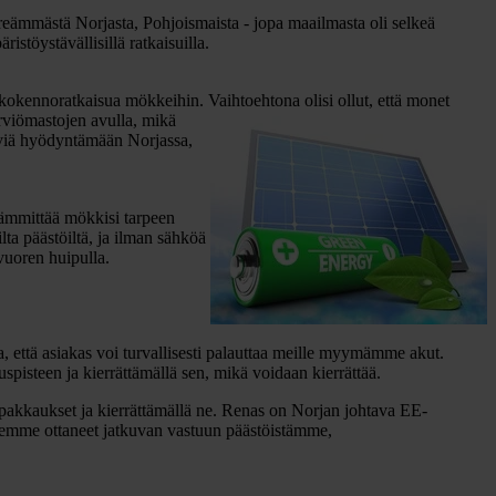
eämmästä Norjasta, Pohjoismaista - jopa maailmasta oli selkeä
istöystävällisillä ratkaisuilla.
okennoratkaisua mökkeihin. Vaihtoehtona olisi ollut, että monet
irviömastojen avulla, mikä
hyviä hyödyntämään Norjassa,
lämmittää mökkisi tarpeen
a päästöiltä, ​​ja ilman sähköä
vuoren huipulla.
a, että asiakas voi turvallisesti palauttaa meille myymämme akut.
uspisteen ja kierrättämällä sen, mikä voidaan kierrättää.
akkaukset ja kierrättämällä ne. Renas on Norjan johtava EE-
olemme ottaneet jatkuvan vastuun päästöistämme,