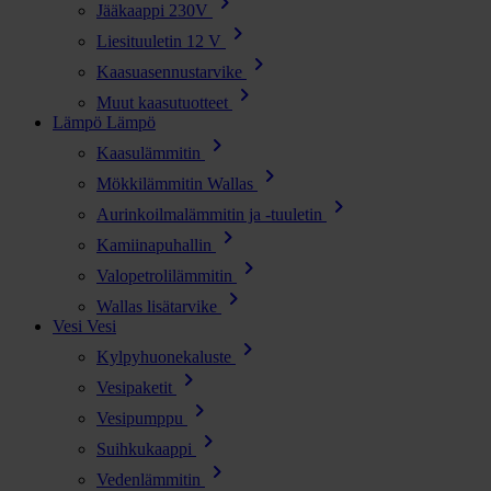
chevron_right
Jääkaappi 230V
chevron_right
Liesituuletin 12 V
chevron_right
Kaasuasennustarvike
chevron_right
Muut kaasutuotteet
Lämpö
Lämpö
chevron_right
Kaasulämmitin
chevron_right
Mökkilämmitin Wallas
chevron_right
Aurinkoilmalämmitin ja -tuuletin
chevron_right
Kamiinapuhallin
chevron_right
Valopetrolilämmitin
chevron_right
Wallas lisätarvike
Vesi
Vesi
chevron_right
Kylpyhuonekaluste
chevron_right
Vesipaketit
chevron_right
Vesipumppu
chevron_right
Suihkukaappi
chevron_right
Vedenlämmitin