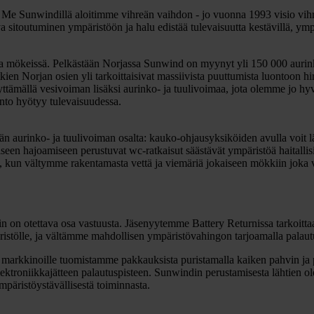
 Me Sunwindillä aloitimme vihreän vaihdon - jo vuonna 1993 visio vihr
 sitoutuminen ympäristöön ja halu edistää tulevaisuutta kestävillä, ympär
sa mökeissä. Pelkästään Norjassa Sunwind on myynyt yli 150 000 aurink
ien Norjan osien yli tarkoittaisivat massiivista puuttumista luontoon h
Käyttämällä vesivoiman lisäksi aurinko- ja tuulivoimaa, jota olemme jo 
onto hyötyy tulevaisuudessa.
ään aurinko- ja tuulivoiman osalta: kauko-ohjausyksiköiden avulla voit 
en hajoamiseen perustuvat wc-ratkaisut säästävät ympäristöä haitallisilt
 kun vältymme rakentamasta vettä ja viemäriä jokaiseen mökkiin joka 
in on otettava osa vastuusta. Jäsenyytemme Battery Returnissa tarkoitta
mpäristölle, ja vältämme mahdollisen ympäristövahingon tarjoamalla palaut
rkkinoille tuomistamme pakkauksista puristamalla kaiken pahvin ja p
elektroniikkajätteen palautuspisteen. Sunwindin perustamisesta lähtien 
päristöystävällisestä toiminnasta.