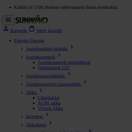
Kaikki yli 150€ tilaukset rahtivapaasti ilman postikuluja.
menu
person
shopping_bag
Kirjaudu
Siirry kassalle
Energia
Energia
chevron_right
Aurinkosähkö mökille
chevron_right
Aurinkopaneeli
Aurinkopaneeli mökki&koti
Venepaneeli 12V
chevron_right
Aurinkopaneeliteline
chevron_right
Aurinkopaneelin lataussäädin
chevron_right
Akku
Litiumakku
AGM -akku
Victron Akku
chevron_right
Invertteri
chevron_right
Akkulaturi
chevron_right