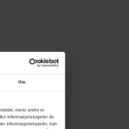
Om
tstedet, mens andre er
ilke informasjonskapsler du
yper informasjonskapsler, kan