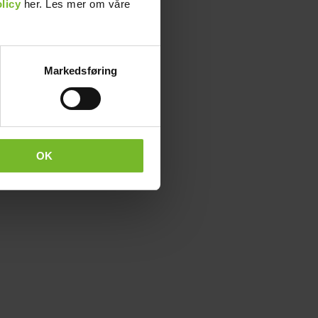
licy
her. Les mer om våre
Markedsføring
OK