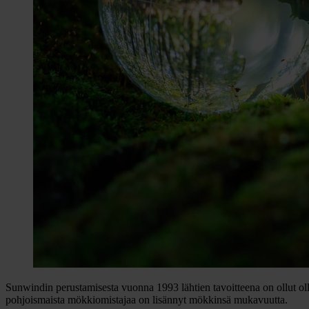
Sunwindin perustamisesta vuonna 1993 lähtien tavoitteena on ollut oll
pohjoismaista mökkiomistajaa on lisännyt mökkinsä mukavuutta.