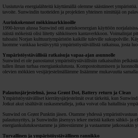
Uusiutuvia energialähteitä käyttämällä olemme säästäneet ympäristöä.
tavoite. Sunwindin tuotteiden ja projektien yhteinen nimittäjä on palava
Aurinkokennot mökkimarkkinoille
1990-luvun alussa Sunwind otti aurinkoenergian käyttöön norjalaisis
näistä mökeistä olisi liitetty
sähköiseen kantaverkkoon. Voimalinjat pitk
tuhoaisi Norjan kulttuuriympäristön kaikille tuleville sukupolville. 
luomme vankkaa kestävyyttä ympäristöystävällistä ratkaisua, josta lu
Ympäristöystävällisiä ratkaisuja vapaa-ajan asunnolle
Sunwind ei ole panostanut ympäristöystävällisiin ratkaisuihin pelkäst
tullen ilman turhaa energiankulutusta. Kompostoitumiseen ja luonnollise
olevien mökkien vesijärjestelmällämme lisäämme mukavuutta samalla,
Palautusjärjestelmä, jossa Grønt Dot, Battery return ja Clean
Ympäristöystävälliset kierrätysjärjestelmät ovat tärkeitä, kun Sunwind
Jotkut akut sisältävät raskasmetalleja, jotka voivat olla haitallisia y
Sunwind on Grønt Punktin jäsen. Otamme yhdessä ympäristövastuun ma
palautusyritys, ja Sunwindin jäsenyys tekee meistä kaiken sähkö- ja 
energiankulutuksestamme ja jätteestämme ja vastaamme jatkossakin ym
Turvallinen ja ympäristöystävällinen rannikko