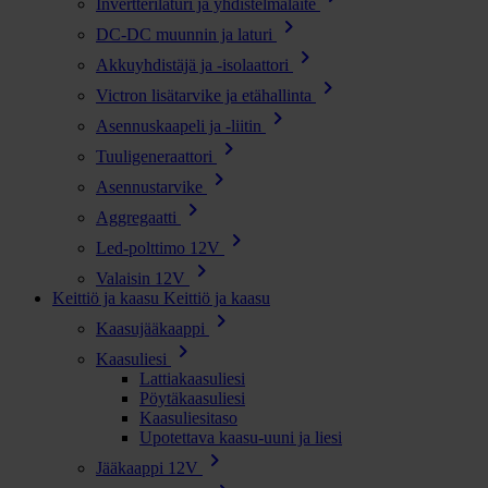
Invertterilaturi ja yhdistelmälaite
chevron_right
DC-DC muunnin ja laturi
chevron_right
Akkuyhdistäjä ja -isolaattori
chevron_right
Victron lisätarvike ja etähallinta
chevron_right
Asennuskaapeli ja -liitin
chevron_right
Tuuligeneraattori
chevron_right
Asennustarvike
chevron_right
Aggregaatti
chevron_right
Led-polttimo 12V
chevron_right
Valaisin 12V
Keittiö ja kaasu
Keittiö ja kaasu
chevron_right
Kaasujääkaappi
chevron_right
Kaasuliesi
Lattiakaasuliesi
Pöytäkaasuliesi
Kaasuliesitaso
Upotettava kaasu-uuni ja liesi
chevron_right
Jääkaappi 12V