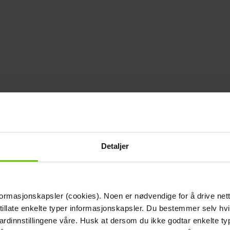
Detaljer
formasjonskapsler (cookies). Noen er nødvendige for å drive net
 tillate enkelte typer informasjonskapsler. Du bestemmer selv hv
dardinnstillingene våre. Husk at dersom du ikke godtar enkelte t