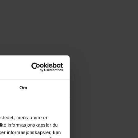
Om
tstedet, mens andre er
ilke informasjonskapsler du
yper informasjonskapsler, kan