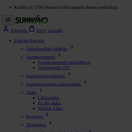
Kaikki yli 150€ tilaukset rahtivapaasti ilman postikuluja.
menu
person
shopping_bag
Kirjaudu
Siirry kassalle
Energia
Energia
chevron_right
Aurinkosähkö mökille
chevron_right
Aurinkopaneeli
Aurinkopaneeli mökki&koti
Venepaneeli 12V
chevron_right
Aurinkopaneeliteline
chevron_right
Aurinkopaneelin lataussäädin
chevron_right
Akku
Litiumakku
AGM -akku
Victron Akku
chevron_right
Invertteri
chevron_right
Akkulaturi
chevron_right