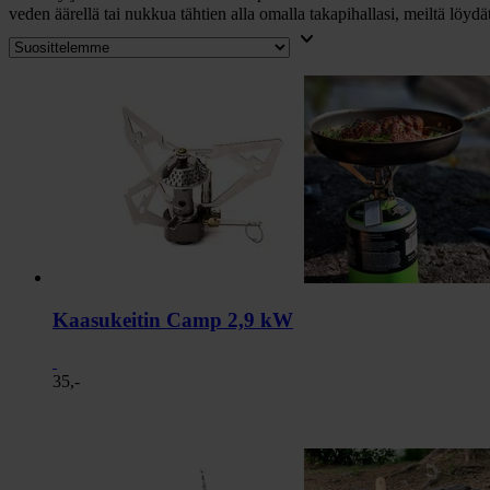
veden äärellä tai nukkua tähtien alla omalla takapihallasi, meiltä löydät 
keyboard_arrow_down
Kaasukeitin Camp 2,9 kW
35,-