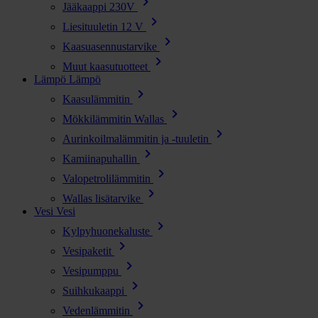
chevron_right
Jääkaappi 230V
chevron_right
Liesituuletin 12 V
chevron_right
Kaasuasennustarvike
chevron_right
Muut kaasutuotteet
Lämpö
Lämpö
chevron_right
Kaasulämmitin
chevron_right
Mökkilämmitin Wallas
chevron_right
Aurinkoilmalämmitin ja -tuuletin
chevron_right
Kamiinapuhallin
chevron_right
Valopetrolilämmitin
chevron_right
Wallas lisätarvike
Vesi
Vesi
chevron_right
Kylpyhuonekaluste
chevron_right
Vesipaketit
chevron_right
Vesipumppu
chevron_right
Suihkukaappi
chevron_right
Vedenlämmitin