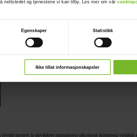
å nettstedet og tjenestene vi kan tilby. Les mer om vår
cookiepo
Egenskaper
Statistikk
Ikke tillat informasjonskapsler
 löydät tuotteet ja tarvikkeet nauttiaksesi ulkoilusta luonnossa vieläkin