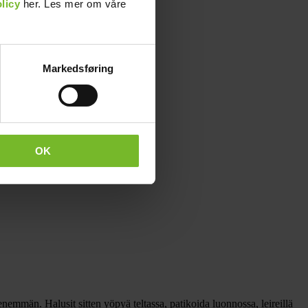
licy
her. Les mer om våre
Markedsføring
OK
 enemmän. Halusit sitten yöpyä teltassa, patikoida luonnossa, leireillä