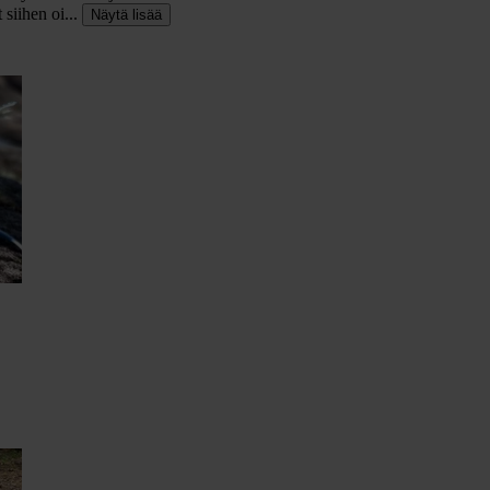
siihen oi...
Näytä lisää