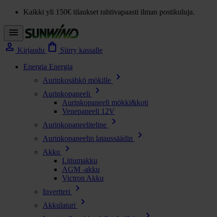
Kaikki yli 150€ tilaukset rahtivapaasti ilman postikuluja.
menu
person
shopping_bag
Kirjaudu
Siirry kassalle
Energia
Energia
chevron_right
Aurinkosähkö mökille
chevron_right
Aurinkopaneeli
Aurinkopaneeli mökki&koti
Venepaneeli 12V
chevron_right
Aurinkopaneeliteline
chevron_right
Aurinkopaneelin lataussäädin
chevron_right
Akku
Litiumakku
AGM -akku
Victron Akku
chevron_right
Invertteri
chevron_right
Akkulaturi
chevron_right