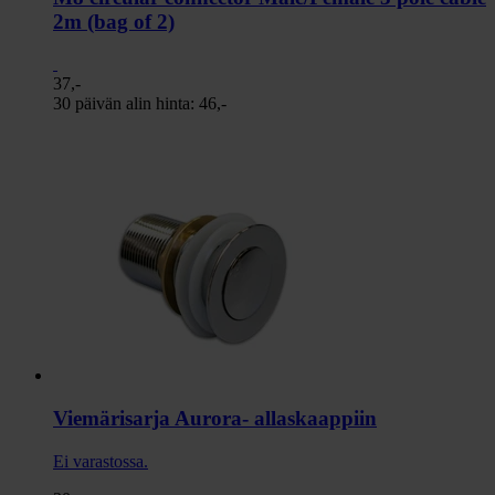
2m (bag of 2)
37,-
30 päivän alin hinta:
46,-
Viemärisarja Aurora- allaskaappiin
Ei varastossa.