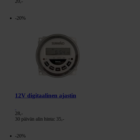
20,-
-20%
12V digitaalinen ajastin
28,-
30 päivän alin hinta:
35,-
-20%