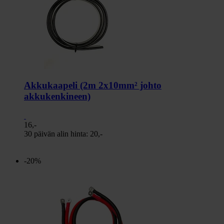
Akkukaapeli (2m 2x10mm² johto
akkukenkineen)
16,-
30 päivän alin hinta:
20,-
-20%