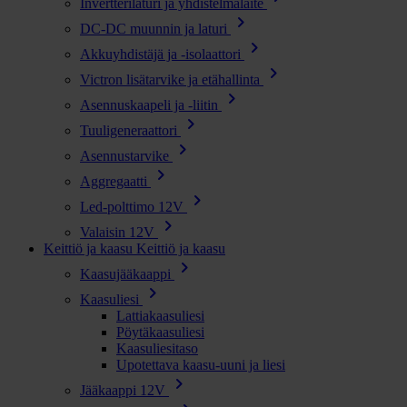
Invertterilaturi ja yhdistelmälaite
chevron_right
DC-DC muunnin ja laturi
chevron_right
Akkuyhdistäjä ja -isolaattori
chevron_right
Victron lisätarvike ja etähallinta
chevron_right
Asennuskaapeli ja -liitin
chevron_right
Tuuligeneraattori
chevron_right
Asennustarvike
chevron_right
Aggregaatti
chevron_right
Led-polttimo 12V
chevron_right
Valaisin 12V
Keittiö ja kaasu
Keittiö ja kaasu
chevron_right
Kaasujääkaappi
chevron_right
Kaasuliesi
Lattiakaasuliesi
Pöytäkaasuliesi
Kaasuliesitaso
Upotettava kaasu-uuni ja liesi
chevron_right
Jääkaappi 12V