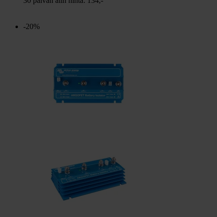
30 päivän alin hinta:
134,-
-20%