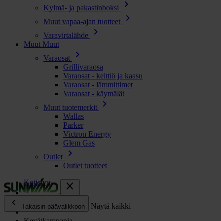
chevron_right
Kylmä- ja pakastinboksi
chevron_right
Muut vapaa-ajan tuotteet
chevron_right
Varavirtalähde
Muut
Muut
chevron_right
Varaosat
Grillivaraosa
Varaosat - keittiö ja kaasu
Varaosat - lämmittimet
Varaosat - käymälät
chevron_right
Muut tuotemerkit
Wallas
Parker
Victron Energy
Glem Gas
chevron_right
Outlet
Outlet tuotteet
Kotisivu
close
chevron_left
Suomi
Näytä kaikki
Takaisin päävalikkoon
Kevätkampanja