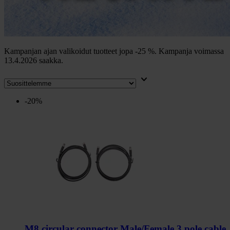
Kampanjan ajan valikoidut tuotteet jopa -25 %. Kampanja voimassa
13.4.2026 saakka.
keyboard_arrow_down
-20%
M8 circular connector Male/Female 3 pole cable