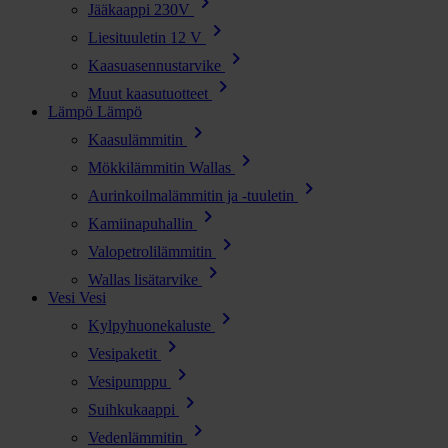
chevron_right
Jääkaappi 230V
chevron_right
Liesituuletin 12 V
chevron_right
Kaasuasennustarvike
chevron_right
Muut kaasutuotteet
Lämpö
Lämpö
chevron_right
Kaasulämmitin
chevron_right
Mökkilämmitin Wallas
chevron_right
Aurinkoilmalämmitin ja -tuuletin
chevron_right
Kamiinapuhallin
chevron_right
Valopetrolilämmitin
chevron_right
Wallas lisätarvike
Vesi
Vesi
chevron_right
Kylpyhuonekaluste
chevron_right
Vesipaketit
chevron_right
Vesipumppu
chevron_right
Suihkukaappi
chevron_right
Vedenlämmitin