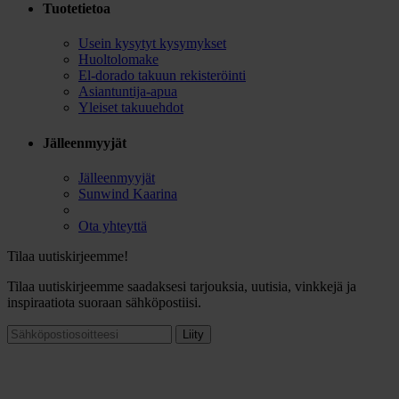
Tuotetietoa
Usein kysytyt kysymykset
Huoltolomake
El-dorado takuun rekisteröinti
Asiantuntija-apua
Yleiset takuuehdot
Jälleenmyyjät
Jälleenmyyjät
Sunwind Kaarina
Ota yhteyttä
Tilaa uutiskirjeemme!
Tilaa uutiskirjeemme saadaksesi tarjouksia, uutisia, vinkkejä ja
inspiraatiota suoraan sähköpostiisi.
Liity