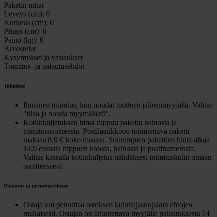
Paketin mitat
Leveys (cm):
0
Korkeus (cm):
0
Pituus (cm):
0
Paino (kg):
0
Arvostelut
Kysymykset ja vastaukset
Toimitus- ja palautusehdot
Toimitus:
Ilmainen toimitus, kun noudat tuotteen jälleenmyyjältä. Valitse
"tilaa ja nouda myymälästä".
Kotiinkuljetuksen hinta riippuu paketin painosta ja
toimitusosoitteesta. Postilaatikkoon toimitettava paketti
maksaa 8,9 € koko maassa. Suurempien pakettien hinta alkaa
14,9 eurosta riippuen koosta, painosta ja postinumerosta.
Valitse kassalla kotiinkuljetus nähdäksesi toimituskulut omaan
osoitteeseesi.
Palautus ja peruutusoikeus:
Ostaja voi peruuttaa ostoksen kuluttajasuojalain ehtojen
mukaisesti. Ostajan on ilmoitettava myyjälle palautuksesta 14