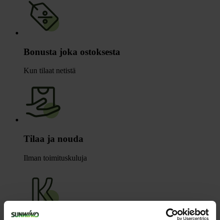
Bonusta joka ostoksesta
Kun tilaat netistä
Tilaa ja nouda
Ilman toimituskuluja