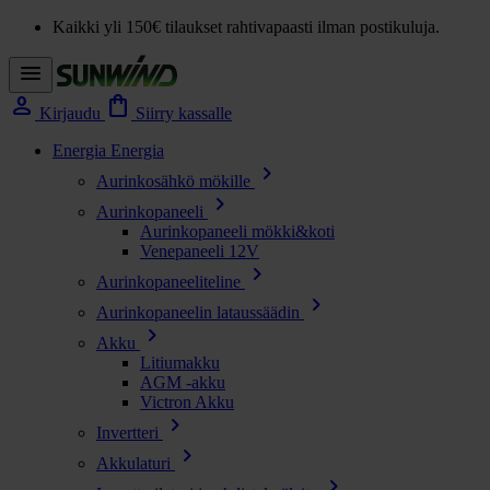
Kaikki yli 150€ tilaukset rahtivapaasti ilman postikuluja.
menu
person
shopping_bag
Kirjaudu
Siirry kassalle
Energia
Energia
chevron_right
Aurinkosähkö mökille
chevron_right
Aurinkopaneeli
Aurinkopaneeli mökki&koti
Venepaneeli 12V
chevron_right
Aurinkopaneeliteline
chevron_right
Aurinkopaneelin lataussäädin
chevron_right
Akku
Litiumakku
AGM -akku
Victron Akku
chevron_right
Invertteri
chevron_right
Akkulaturi
chevron_right