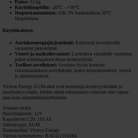
Paino:
32 kg
Käyttölämpötila:
-20°C - +50°C
Itsepurkautuminen:
Alle 2% kuukaudessa 20°C
lämpötilassa
Käyttökohteet:
Aurinkoenergiajärjestelmät:
Erityisesti inverttereillä
varustetut järjestelmät.
Veneet ja matkailuvaunut:
Luotettava virtalähde varmistaa
pitkät toimintajaksot ilman keskeytyksiä.
Teolliset sovellukset:
Soveltuu hyvin korkean
virrankulutuksen sovelluksiin, kuten trimmimoottorit, vinssit
ja sähkömoottorit.
Victron Energy AGM-akut ovat tunnettuja kestävyydestään ja
suorituskyvystään, tehden niistä erinomaisen valinnan niin vapaa-
ajan kuin ammattilaiskäyttöönkin​
Tekniset tiedot
Nimellisjännite:
12V
Kapasiteetti C20:
110 Ah
Akkutyyppi:
AGM
Tuotemerkki:
Victron Energy
Victron tuotenumero:
BAT412101084