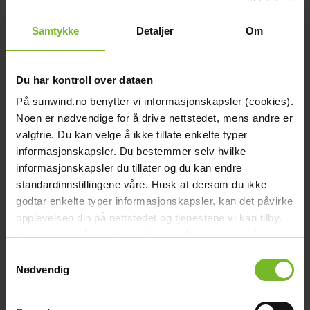
Klarnan joustavat maksutavat
Samtykke
Detaljer
Om
Saat tuotteet heti, maksa myöhemmin
Kuvaus
Tekniset tiedot
Du har kontroll over dataen
Arvostelut
Kysymykset ja vastaukset
På sunwind.no benytter vi informasjonskapsler (cookies).
Toimitus- ja palautusehdot
Noen er nødvendige for å drive nettstedet, mens andre er
Kuvaus
valgfrie. Du kan velge å ikke tillate enkelte typer
informasjonskapsler. Du bestemmer selv hvilke
Valmistajan tuotekoodi: BAT412101084
informasjonskapsler du tillater og du kan endre
Victron Deep Cycle 12V 110Ah AGM-akku -
standardinnstillingene våre. Husk at dersom du ikke
Huippulaatua Victron Energyltä!
godtar enkelte typer informasjonskapsler, kan det påvirke
opplevelsen din på nettstedet og tjenestene vi kan tilby.
Victron Deep Cycle 12V 110Ah AGM-akku
on suunniteltu
Les mer om vår
cookiepolicy
her. Les mer om våre
tarjoamaan erinomaista suorituskykyä ja kestävyyttä erilaisiin
sovelluksiin, kuten aurinkoenergiajärjestelmiin, veneisiin,
rutiner for
personvern
her.
Samtykkevalg
matkailuvaunuihin ja muihin vaativiin kohteisiin, joissa tarvitaan
Nødvendig
luotettavaa ja pitkäikäistä virtalähdettä.
Tärkeimmät ominaisuudet: