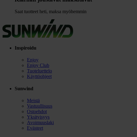
Saat tuotteet heti, maksa myöhemmin
Inspiroidu
Enjoy
Enjoy Club
Tuoteluettelo
Käyttöohjeet
Sunwind
Meistä
Vastuullisuus
Ostoehdot
Yksityisyys
Avoimuuslaki
Evästeet