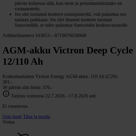
päivän kuluessa siitä, kun tuote ja peruuttamislomake on
vastaanotettu.
Jos olet noutanut tuotteen noutopisteeltä, voit palauttaa sen
samaan paikkaan. Jos olet tilannut tuotteen suoraan
Sunwindiltä, se tulee palauttaa Sunwindin keskusvarastolle.
Artikkelinumero 103653—8719076036968
AGM-akku Victron Deep Cycle
12/110 Ah
Korkealaatuinen Victron Energy AGM-akku. 110 Ah (C20).
301,-
30 päivän alin hinta:
376,-
info
Tarjous voimassa 22.7.2026 - 17.8.2026 asti
Ei varastossa.
Osta tuote
Tilaa ja nouda
Vertaa