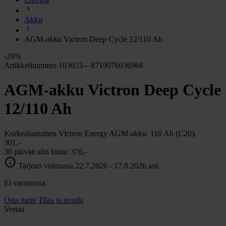
chevron_right
Energia
Akku
chevron_right
Keittiö ja kaasu
chevron_right
AGM-akku Victron Deep Cycle 12/110 Ah
Lämpö
chevron_right
-20%
Vesi
Artikkelinumero 103653—8719076036968
chevron_right
Käymälä
AGM-akku Victron Deep Cycle
chevron_right
Piha ja Puutarha
chevron_right
12/110 Ah
Vapaa-aika ja Retkeily
chevron_right
Muut
Korkealaatuinen Victron Energy AGM-akku. 110 Ah (C20).
301,-
30 päivän alin hinta:
376,-
info
Tarjous voimassa 22.7.2026 - 17.8.2026 asti
Ei varastossa.
Osta tuote
Tilaa ja nouda
Vertaa