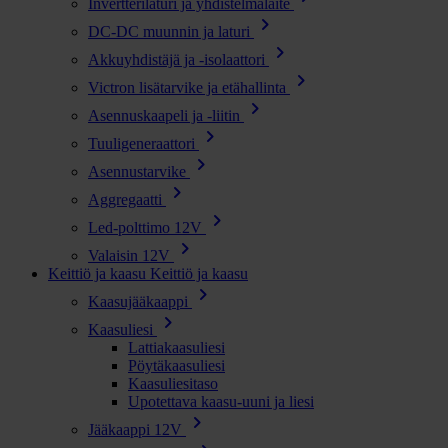
Invertterilaturi ja yhdistelmälaite
chevron_right
DC-DC muunnin ja laturi
chevron_right
Akkuyhdistäjä ja -isolaattori
chevron_right
Victron lisätarvike ja etähallinta
chevron_right
Asennuskaapeli ja -liitin
chevron_right
Tuuligeneraattori
chevron_right
Asennustarvike
chevron_right
Aggregaatti
chevron_right
Led-polttimo 12V
chevron_right
Valaisin 12V
Keittiö ja kaasu
Keittiö ja kaasu
chevron_right
Kaasujääkaappi
chevron_right
Kaasuliesi
Lattiakaasuliesi
Pöytäkaasuliesi
Kaasuliesitaso
Upotettava kaasu-uuni ja liesi
chevron_right
Jääkaappi 12V