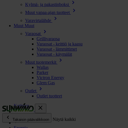
chevron_right
Kylmä- ja pakastinboksi
chevron_right
Muut vapaa-ajan tuotteet
chevron_right
Varavirtalähde
Muut
Muut
chevron_right
Varaosat
Grillivaraosa
Varaosat - keittiö ja kaasu
Varaosat - lämmittimet
Varaosat - käymälät
chevron_right
Muut tuotemerkit
Wallas
Parker
Victron Energy
Glem Gas
chevron_right
Outlet
Outlet tuotteet
Kotisivu
close
chevron_left
Kaikki tuotteet
Näytä kaikki
Takaisin päävalikkoon
Energia