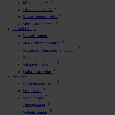
chevron_right
Jääkaappi 230V
chevron_right
Liesituuletin 12 V
chevron_right
Kaasuasennustarvike
chevron_right
Muut kaasutuotteet
Lämpö
Lämpö
chevron_right
Kaasulämmitin
chevron_right
Mökkilämmitin Wallas
chevron_right
Aurinkoilmalämmitin ja -tuuletin
chevron_right
Kamiinapuhallin
chevron_right
Valopetrolilämmitin
chevron_right
Wallas lisätarvike
Vesi
Vesi
chevron_right
Kylpyhuonekaluste
chevron_right
Vesipaketit
chevron_right
Vesipumppu
chevron_right
Suihkukaappi
chevron_right
Vedenlämmitin