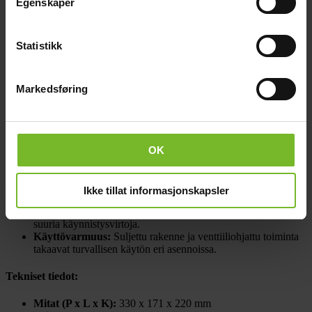
Egenskaper
Kapasiteetti ja jännite:
110Ah, 12V
Pitkä käyttöikä:
7-10 vuotta
Korkea syklinen kestävyys:
Yli 1500 sykliä 30%
Statistikk
purkautumissyklillä, 600 sykliä 50% purkautumissyklillä, ja
400 sykliä 80% purkautumissyklillä.
Glykolivapaa:
Suljettu AGM-teknologia (Absorbent Glass
Markedsføring
Mat), mikä tekee akusta täysin huoltovapaan ja
vuotamattoman.
Edut:
OK
Alhainen sisäinen vastus:
Erinomainen suorituskyky
korkeavirtaisissa sovelluksissa, kuten inverttereissä,
trimmimoottoreissa ja vinssijärjestelmissä.
Ikke tillat informasjonskapsler
Neljäsosatehonkesto:
Kestää hyvin korkeita virtapiikkejä,
tehden siitä ihanteellisen valinnan sovelluksiin, joissa tarvitaan
suuria käynnistysvirtoja.
Käyttövarmuus:
Suljettu rakenne ja venttiiliohjattu toiminta
takaavat turvallisen käytön eri asennoissa.
Tekniset tiedot:
Mitat (P x L x K):
330 x 171 x 220 mm