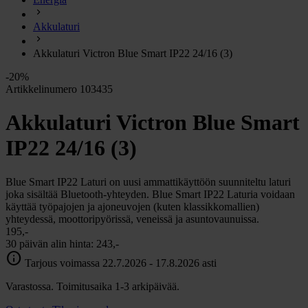
chevron_right
Energia
Akkulaturi
chevron_right
Keittiö ja kaasu
chevron_right
Akkulaturi Victron Blue Smart IP22 24/16 (3)
Lämpö
chevron_right
-20%
Vesi
Artikkelinumero 103435
chevron_right
Käymälä
Akkulaturi Victron Blue Smart
chevron_right
Piha ja Puutarha
chevron_right
IP22 24/16 (3)
Vapaa-aika ja Retkeily
chevron_right
Muut
Blue Smart IP22 Laturi on uusi ammattikäyttöön suunniteltu laturi
joka sisältää Bluetooth-yhteyden. Blue Smart IP22 Laturia voidaan
käyttää työpajojen ja ajoneuvojen (kuten klassikkomallien)
yhteydessä, moottoripyörissä, veneissä ja asuntovaunuissa.
195,-
30 päivän alin hinta:
243,-
info
Tarjous voimassa 22.7.2026 - 17.8.2026 asti
Varastossa. Toimitusaika 1-3 arkipäivää.