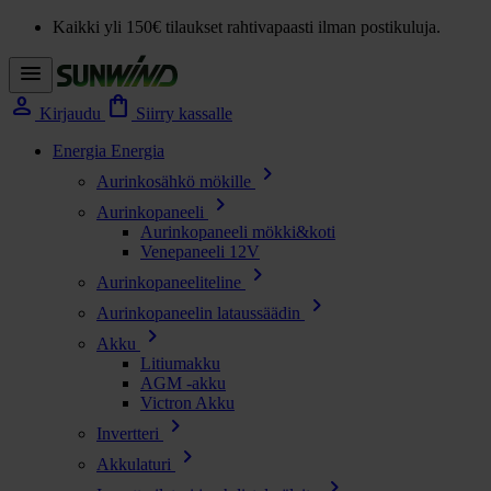
Kaikki yli 150€ tilaukset rahtivapaasti ilman postikuluja.
menu
person
shopping_bag
Kirjaudu
Siirry kassalle
Energia
Energia
chevron_right
Aurinkosähkö mökille
chevron_right
Aurinkopaneeli
Aurinkopaneeli mökki&koti
Venepaneeli 12V
chevron_right
Aurinkopaneeliteline
chevron_right
Aurinkopaneelin lataussäädin
chevron_right
Akku
Litiumakku
AGM -akku
Victron Akku
chevron_right
Invertteri
chevron_right
Akkulaturi
chevron_right