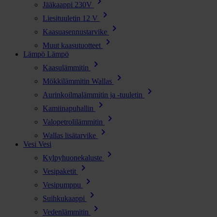
chevron_right
Jääkaappi 230V
chevron_right
Liesituuletin 12 V
chevron_right
Kaasuasennustarvike
chevron_right
Muut kaasutuotteet
Lämpö
Lämpö
chevron_right
Kaasulämmitin
chevron_right
Mökkilämmitin Wallas
chevron_right
Aurinkoilmalämmitin ja -tuuletin
chevron_right
Kamiinapuhallin
chevron_right
Valopetrolilämmitin
chevron_right
Wallas lisätarvike
Vesi
Vesi
chevron_right
Kylpyhuonekaluste
chevron_right
Vesipaketit
chevron_right
Vesipumppu
chevron_right
Suihkukaappi
chevron_right
Vedenlämmitin