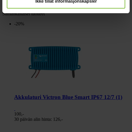
Ikke tillat informasjonskapsler
Paino (kg):
1,55
Arvostelut
Samankaltaiset tuotteet
-20%
Akkulaturi Victron Blue Smart IP67 12/7 (1)
100,-
30 päivän alin hinta:
126,-