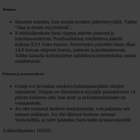
Toimitus:
Ilmainen toimitus, kun noudat tuotteen jälleenmyyjältä. Valitse
"tilaa ja nouda myymälästä".
Kotiinkuljetuksen hinta riippuu paketin painosta ja
toimitusosoitteesta. Postilaatikkoon toimitettava paketti
maksaa 8,9 € koko maassa. Suurempien pakettien hinta alkaa
14,9 eurosta riippuen koosta, painosta ja postinumerosta.
Valitse kassalla kotiinkuljetus nähdäksesi toimituskulut omaan
osoitteeseesi.
Palautus ja peruutusoikeus:
Ostaja voi peruuttaa ostoksen kuluttajasuojalain ehtojen
mukaisesti. Ostajan on ilmoitettava myyjälle palautuksesta 14
päivän kuluessa siitä, kun tuote ja peruuttamislomake on
vastaanotettu.
Jos olet noutanut tuotteen noutopisteeltä, voit palauttaa sen
samaan paikkaan. Jos olet tilannut tuotteen suoraan
Sunwindiltä, se tulee palauttaa Sunwindin keskusvarastolle.
Artikkelinumero 103435