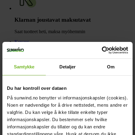
Klarnan joustavat maksutavat
Saat tuotteet heti, maksa myöhemmin
Kuvaus
Tekniset tiedot
Arvostelut
Samankaltaiset tuotteet
Kysymykset ja vastaukset
Samtykke
Detaljer
Om
Toimitus- ja palautusehdot
Kuvaus
Du har kontroll over dataen
Akku ladataan älykkäästi... täydelliseen lataustasoon
7-vaiheinen latausalgoritmi hyödyntää akkusi ominaisuudet ja
På sunwind.no benytter vi informasjonskapsler (cookies).
suorituskyvyn maksimaalisesti. Laturi tuottaa akulle sen tarvitseman
Noen er nødvendige for å drive nettstedet, mens andre er
latausvirran, ylläpitää akun kunnon, varmistaa paremman
suorituskyvyn ja pidentää akun käyttöikää.
valgfrie. Du kan velge å ikke tillate enkelte typer
informasjonskapsler. Du bestemmer selv hvilke
Syväpurkautuneiden akkujen palautus
informasjonskapsler du tillater og du kan endre
Päinvastoin kuin muiden valmistajien laturit, Blue Smart IP22 Laturi
pyrkii lataamaan syväpuretun akun pakkosyöttämällä siihen matalaa
standardinnstillingene våre. Husk at dersom du ikke