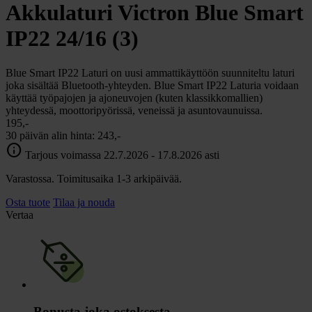
Akkulaturi Victron Blue Smart
IP22 24/16 (3)
Blue Smart IP22 Laturi on uusi ammattikäyttöön suunniteltu laturi
joka sisältää Bluetooth-yhteyden. Blue Smart IP22 Laturia voidaan
käyttää työpajojen ja ajoneuvojen (kuten klassikkomallien)
yhteydessä, moottoripyörissä, veneissä ja asuntovaunuissa.
195,-
30 päivän alin hinta:
243,-
info
Tarjous voimassa 22.7.2026 - 17.8.2026 asti
Varastossa. Toimitusaika 1-3 arkipäivää.
Osta tuote
Tilaa ja nouda
Vertaa
Bonusta joka ostoksesta