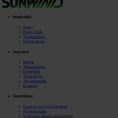
Inspiroidu
Enjoy
Enjoy Club
Tuoteluettelo
Käyttöohjeet
Sunwind
Meistä
Vastuullisuus
Ostoehdot
Yksityisyys
Avoimuuslaki
Evästeet
Tuotetietoa
Usein kysytyt kysymykset
Huoltolomake
El-dorado takuun rekisteröinti