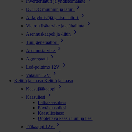
Invertterilaturi ja yhdistelmälaite
chevron_right
DC-DC muunnin ja laturi
chevron_right
Akkuyhdistäjä ja -isolaattori
chevron_right
Victron lisätarvike ja etähallinta
chevron_right
Asennuskaapeli ja -liitin
chevron_right
Tuuligeneraattori
chevron_right
Asennustarvike
chevron_right
Aggregaatti
chevron_right
Led-polttimo 12V
chevron_right
Valaisin 12V
Keittiö ja kaasu
Keittiö ja kaasu
chevron_right
Kaasujääkaappi
chevron_right
Kaasuliesi
Lattiakaasuliesi
Pöytäkaasuliesi
Kaasuliesitaso
Upotettava kaasu-uuni ja liesi
chevron_right
Jääkaappi 12V