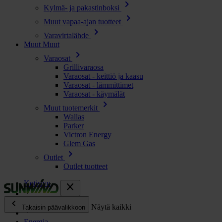
chevron_right
Kylmä- ja pakastinboksi
chevron_right
Muut vapaa-ajan tuotteet
chevron_right
Varavirtalähde
Muut
Muut
chevron_right
Varaosat
Grillivaraosa
Varaosat - keittiö ja kaasu
Varaosat - lämmittimet
Varaosat - käymälät
chevron_right
Muut tuotemerkit
Wallas
Parker
Victron Energy
Glem Gas
chevron_right
Outlet
Outlet tuotteet
Kotisivu
close
chevron_left
Kaikki tuotteet
Näytä kaikki
Takaisin päävalikkoon
Energia