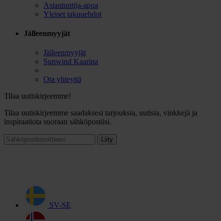
Asiantuntija-apua
Yleiset takuuehdot
Jälleenmyyjät
Jälleenmyyjät
Sunwind Kaarina
Ota yhteyttä
Tilaa uutiskirjeemme!
Tilaa uutiskirjeemme saadaksesi tarjouksia, uutisia, vinkkejä ja
inspiraatiota suoraan sähköpostiisi.
Liity
SV-SE