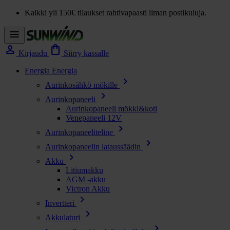
Kaikki yli 150€ tilaukset rahtivapaasti ilman postikuluja.
menu
person
shopping_bag
Kirjaudu
Siirry kassalle
Energia
Energia
chevron_right
Aurinkosähkö mökille
chevron_right
Aurinkopaneeli
Aurinkopaneeli mökki&koti
Venepaneeli 12V
chevron_right
Aurinkopaneeliteline
chevron_right
Aurinkopaneelin lataussäädin
chevron_right
Akku
Litiumakku
AGM -akku
Victron Akku
chevron_right
Invertteri
chevron_right
Akkulaturi
chevron_right