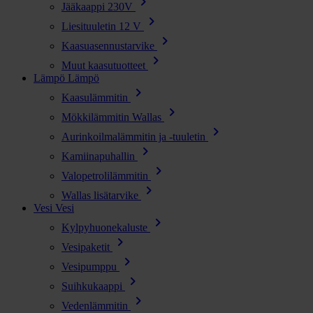
chevron_right
Jääkaappi 230V
chevron_right
Liesituuletin 12 V
chevron_right
Kaasuasennustarvike
chevron_right
Muut kaasutuotteet
Lämpö
Lämpö
chevron_right
Kaasulämmitin
chevron_right
Mökkilämmitin Wallas
chevron_right
Aurinkoilmalämmitin ja -tuuletin
chevron_right
Kamiinapuhallin
chevron_right
Valopetrolilämmitin
chevron_right
Wallas lisätarvike
Vesi
Vesi
chevron_right
Kylpyhuonekaluste
chevron_right
Vesipaketit
chevron_right
Vesipumppu
chevron_right
Suihkukaappi
chevron_right
Vedenlämmitin