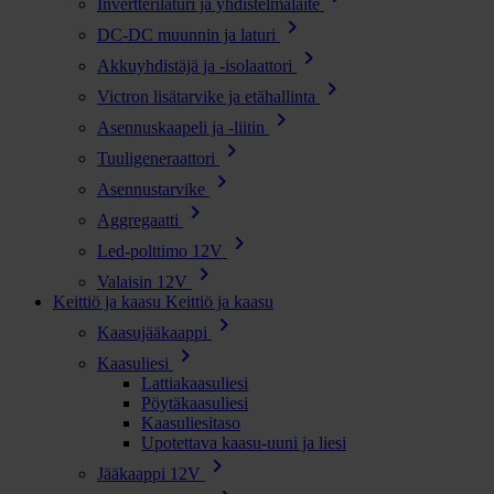
Invertterilaturi ja yhdistelmälaite
chevron_right
DC-DC muunnin ja laturi
chevron_right
Akkuyhdistäjä ja -isolaattori
chevron_right
Victron lisätarvike ja etähallinta
chevron_right
Asennuskaapeli ja -liitin
chevron_right
Tuuligeneraattori
chevron_right
Asennustarvike
chevron_right
Aggregaatti
chevron_right
Led-polttimo 12V
chevron_right
Valaisin 12V
Keittiö ja kaasu
Keittiö ja kaasu
chevron_right
Kaasujääkaappi
chevron_right
Kaasuliesi
Lattiakaasuliesi
Pöytäkaasuliesi
Kaasuliesitaso
Upotettava kaasu-uuni ja liesi
chevron_right
Jääkaappi 12V