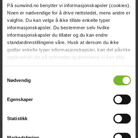
chevron_right
Kylmä- ja pakastinboksi
På sunwind.no benytter vi informasjonskapsler (cookies).
chevron_right
Noen er nødvendige for å drive nettstedet, mens andre er
Muut vapaa-ajan tuotteet
chevron_right
valgfrie. Du kan velge å ikke tillate enkelte typer
Varavirtalähde
informasjonskapsler. Du bestemmer selv hvilke
Muut
Muut
chevron_right
informasjonskapsler du tillater og du kan endre
Varaosat
Grillivaraosa
standardinnstillingene våre. Husk at dersom du ikke
Varaosat - keittiö ja kaasu
godtar enkelte typer informasjonskapsler, kan det påvirke
Varaosat - lämmittimet
opplevelsen din på nettstedet og tjenestene vi kan tilby.
Varaosat - käymälät
chevron_right
Les mer om vår
cookiepolicy
her. Les mer om våre
Muut tuotemerkit
rutiner for
personvern
her.
Wallas
Samtykkevalg
Parker
Nødvendig
Victron Energy
Glem Gas
chevron_right
Outlet
Egenskaper
Outlet tuotteet
Kotisivu
close
Statistikk
chevron_left
Suomi
Näytä kaikki
Takaisin päävalikkoon
Markedsføring