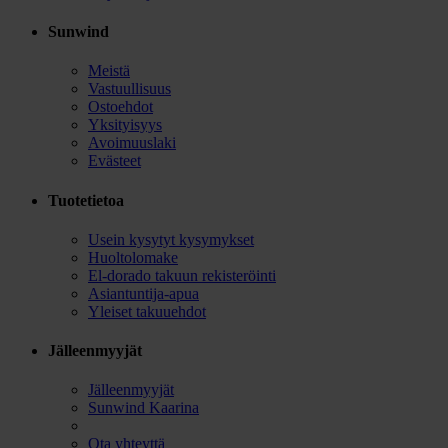
Sunwind
Meistä
Vastuullisuus
Ostoehdot
Yksityisyys
Avoimuuslaki
Evästeet
Tuotetietoa
Usein kysytyt kysymykset
Huoltolomake
El-dorado takuun rekisteröinti
Asiantuntija-apua
Yleiset takuuehdot
Jälleenmyyjät
Jälleenmyyjät
Sunwind Kaarina
Ota yhteyttä