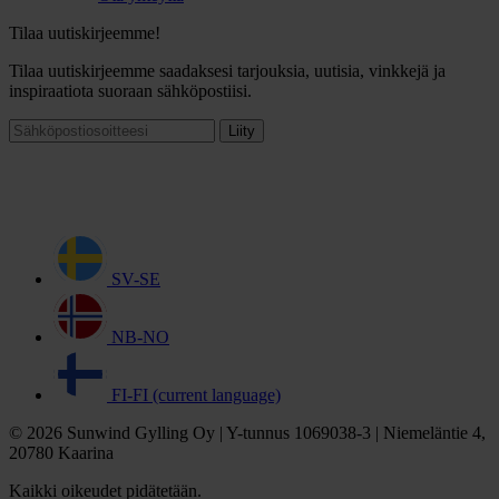
Tilaa uutiskirjeemme!
Tilaa uutiskirjeemme saadaksesi tarjouksia, uutisia, vinkkejä ja
inspiraatiota suoraan sähköpostiisi.
Liity
SV-SE
NB-NO
FI-FI
(current language)
© 2026 Sunwind Gylling Oy | Y-tunnus 1069038-3 | Niemeläntie 4,
20780 Kaarina
Kaikki oikeudet pidätetään.