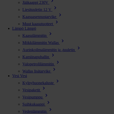
chevron_right
Jääkaappi 230V
chevron_right
Liesituuletin 12 V
chevron_right
Kaasuasennustarvike
chevron_right
Muut kaasutuotteet
Lämpö
Lämpö
chevron_right
Kaasulämmitin
chevron_right
Mökkilämmitin Wallas
chevron_right
Aurinkoilmalämmitin ja -tuuletin
chevron_right
Kamiinapuhallin
chevron_right
Valopetrolilämmitin
chevron_right
Wallas lisätarvike
Vesi
Vesi
chevron_right
Kylpyhuonekaluste
chevron_right
Vesipaketit
chevron_right
Vesipumppu
chevron_right
Suihkukaappi
chevron_right
Vedenlämmitin