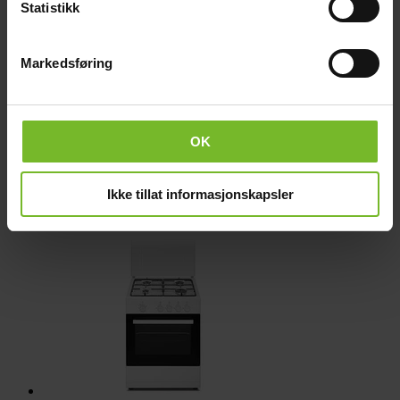
Statistikk
Hehkulamppu 15 W, Pieni kupu E14 kanta (2
Markedsføring
kpl paketissa)
12,-
30 päivän alin hinta:
15,-
OK
Ikke tillat informasjonskapsler
Samankaltaiset tuotteet