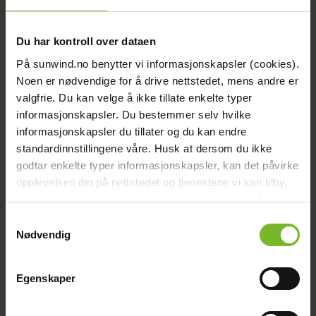
159,-
Du har kontroll over dataen
-20%
På sunwind.no benytter vi informasjonskapsler (cookies).
Noen er nødvendige for å drive nettstedet, mens andre er
valgfrie. Du kan velge å ikke tillate enkelte typer
informasjonskapsler. Du bestemmer selv hvilke
informasjonskapsler du tillater og du kan endre
standardinnstillingene våre. Husk at dersom du ikke
godtar enkelte typer informasjonskapsler, kan det påvirke
opplevelsen din på nettstedet og tjenestene vi kan tilby.
Les mer om vår
cookiepolicy
her. Les mer om våre
rutiner for
personvern
her.
Samtykkevalg
Nødvendig
Egenskaper