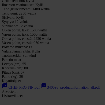
Grilli elementti:
Kyllä
Ilmaraon vaatimukset:
Kyllä
Teho grillielementti:
1480 wattia
Teho uuni:
2250 wattia
Sisävalo:
Kyllä
Sytytys:
12 volttia
Virtalähde:
12 volttia
Oikea poltin, taka:
1500 wattia
Vasen poltin, taka:
1500 wattia
Oikea poltin, edessä:
2250 wattia
Vasen poltin, edessä:
950 wattia
Polttimo mukana:
Ei
Valurautainen ritilä:
Kyllä
Tuotemerkki:
Sunwind
Paketin mitat
Leveys (cm):
55
Korkeus (cm):
80
Pituus (cm):
67
Paino (kg):
39
Käyttöohjeet
picture_as_pdf
picture_as_pdf
CHEF PRO FIN.pdf
340098_productinformation_all.pdf
Arvostelut
Lisätarvikkeet