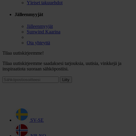
Yleiset takuuehdot
Jälleenmyyjät
Jälleenmyyjät
Sunwind Kaarina
Ota yhteyttä
Tilaa uutiskirjeemme!
Tilaa uutiskirjeemme saadaksesi tarjouksia, uutisia, vinkkejä ja
inspiraatiota suoraan sähköpostiisi.
Liity
SV-SE
NB-NO