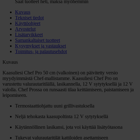
Saat tuotteet heti, maksa myöhemmin
Kuvaus
Tekniset tiedot
Käyttöohjeet
Arvostelut
Lisätarvikkeet
Samankaltaiset tuotteet
Kysymykset ja vastaukset
Toimitus- ja palautusehdot
Kuvaus
Kaasuliesi Chef Pro 50 cm (valkoinen) on päivitetty versio
myydyimmästä Chef-mallistamme. Kaasuliesi Chef Pro on
varustettu valurautaritilällä, lasikannella, 12 V sytytyksellä ja 12 V
valolla. Chef Prossa on runsaasti tilaa keittämiseen, paistamiseen ja
leipomiseen.
Termostaattiohjattu uuni grillivastuksella
Neljä tehokasta kaasupoltinta 12 V sytytyksellä
Käytännöllinen lasikansi, jota voi käyttää lisätyötasona
Tukevat valurautaritilät kattiloiden asettamiseen