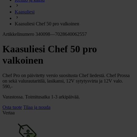
chevron_right
Energia
Kaasuliesi
chevron_right
Keittiö ja kaasu
chevron_right
Kaasuliesi Chef 50 pro valkoinen
Lämpö
chevron_right
Artikkelinumero 340098—7028640062557
Vesi
chevron_right
Kaasuliesi Chef 50 pro
Käymälä
chevron_right
Piha ja Puutarha
valkoinen
chevron_right
Vapaa-aika ja Retkeily
chevron_right
Chef Pro on päivitetty versio suositusta Chef liedestä. Chef Prossa
Muut
on sekä valurautaritilä, lasikansi, 12V sytytysvirta ja 12V valo.
590,-
Varastossa. Toimitusaika 1-3 arkipäivää.
Osta tuote
Tilaa ja nouda
Vertaa