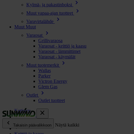
chevron_right
Kylmä- ja pakastinboksi
chevron_right
Muut vapaa-ajan tuotteet
chevron_right
Varavirtalähde
Muut
Muut
chevron_right
Varaosat
Grillivaraosa
Varaosat - keittiö ja kaasu
Varaosat - lämmittimet
Varaosat - käymälät
chevron_right
Muut tuotemerkit
Wallas
Parker
Victron Energy
Glem Gas
chevron_right
Outlet
Outlet tuotteet
Kotisivu
close
chevron_left
Kaikki tuotteet
Näytä kaikki
Takaisin päävalikkoon
Keittiö ja kaasu