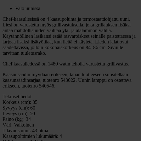
Valo uunissa
Chef-kaasuliesissä on 4 kaasupoltinta ja termostaattiohjattu uuni.
Liesi on varustettu myös grillivastuksella, joka grillauksen lisäksi
antaa mahdollisuuden vaihtaa ylä- ja alalämmön välillä.
Käytännöllinen lasikansi estää rasvaroiskeet seinälle paistettaessa ja
tarjoaa lisäksi lisätyötilaa, kun liettä ei käytetä. Lieden jalat ovat
säädettävissä, jolloin kokonaiskorkeus on 84–86 cm. Sivuille
tarvitaan tuuletusrako.
Chef kaasuliedessä on 1480 watin teholla varustettu grillivastus.
Kaasunsäädin myydään erikseen; tähän tuotteeseen suositellaan
kaasunsäädinsarjaa, tuotenro 543022. Uunin lamppu on ostettava
erikseen, tuotenro 540546.
Tekniset tiedot
Korkeus (cm):
85
Syvyys (cm):
60
Leveys (cm):
50
Paino (kg):
34
Väri:
Valkoinen
Tilavuus uuni:
43 litraa
Kaasupolttimien lukumäärä:
4