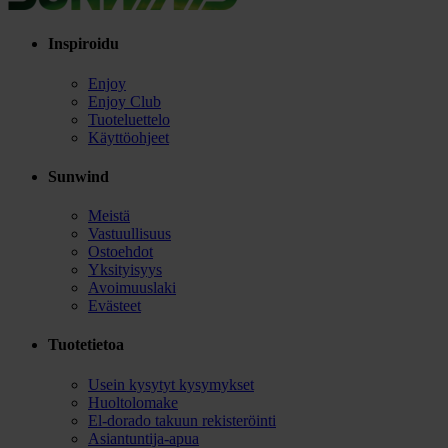
Inspiroidu
Enjoy
Enjoy Club
Tuoteluettelo
Käyttöohjeet
Sunwind
Meistä
Vastuullisuus
Ostoehdot
Yksityisyys
Avoimuuslaki
Evästeet
Tuotetietoa
Usein kysytyt kysymykset
Huoltolomake
El-dorado takuun rekisteröinti
Asiantuntija-apua