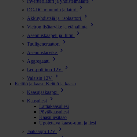
Invertterilaturi ja yhdistelmälaite
chevron_right
DC-DC muunnin ja laturi
chevron_right
Akkuyhdistäjä ja -isolaattori
chevron_right
Victron lisätarvike ja etähallinta
chevron_right
Asennuskaapeli ja -liitin
chevron_right
Tuuligeneraattori
chevron_right
Asennustarvike
chevron_right
Aggregaatti
chevron_right
Led-polttimo 12V
chevron_right
Valaisin 12V
Keittiö ja kaasu
Keittiö ja kaasu
chevron_right
Kaasujääkaappi
chevron_right
Kaasuliesi
Lattiakaasuliesi
Pöytäkaasuliesi
Kaasuliesitaso
Upotettava kaasu-uuni ja liesi
chevron_right
Jääkaappi 12V