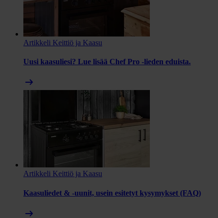
Artikkeli
Keittiö ja Kaasu
Uusi kaasuliesi? Lue lisää Chef Pro -lieden eduista.
arrow_right_alt
Artikkeli
Keittiö ja Kaasu
Kaasuliedet & -uunit, usein esitetyt kysymykset (FAQ)
arrow_right_alt