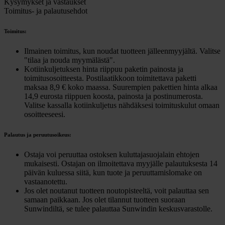
Kysymykset ja vastaukset
Toimitus- ja palautusehdot
Toimitus:
Ilmainen toimitus, kun noudat tuotteen jälleenmyyjältä. Valitse
"tilaa ja nouda myymälästä".
Kotiinkuljetuksen hinta riippuu paketin painosta ja
toimitusosoitteesta. Postilaatikkoon toimitettava paketti
maksaa 8,9 € koko maassa. Suurempien pakettien hinta alkaa
14,9 eurosta riippuen koosta, painosta ja postinumerosta.
Valitse kassalla kotiinkuljetus nähdäksesi toimituskulut omaan
osoitteeseesi.
Palautus ja peruutusoikeus:
Ostaja voi peruuttaa ostoksen kuluttajasuojalain ehtojen
mukaisesti. Ostajan on ilmoitettava myyjälle palautuksesta 14
päivän kuluessa siitä, kun tuote ja peruuttamislomake on
vastaanotettu.
Jos olet noutanut tuotteen noutopisteeltä, voit palauttaa sen
samaan paikkaan. Jos olet tilannut tuotteen suoraan
Sunwindiltä, se tulee palauttaa Sunwindin keskusvarastolle.