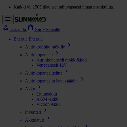
Kaikki yli 150€ tilaukset rahtivapaasti ilman postikuluja.
menu
person
shopping_bag
Kirjaudu
Siirry kassalle
Energia
Energia
chevron_right
Aurinkosähkö mökille
chevron_right
Aurinkopaneeli
Aurinkopaneeli mökki&koti
Venepaneeli 12V
chevron_right
Aurinkopaneeliteline
chevron_right
Aurinkopaneelin lataussäädin
chevron_right
Akku
Litiumakku
AGM -akku
Victron Akku
chevron_right
Invertteri
chevron_right
Akkulaturi
chevron_right