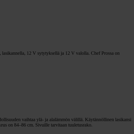
 lasikannella, 12 V sytytyksellä ja 12 V valolla. Chef Prossa on
hdollisuuden vaihtaa ylä- ja alalämmön välillä. Käytännöllinen lasikansi
orkeus on 84–86 cm. Sivuille tarvitaan tuuletusrako.