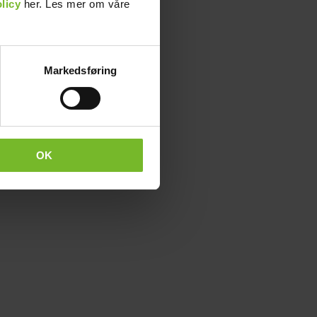
licy
her. Les mer om våre
Markedsføring
OK