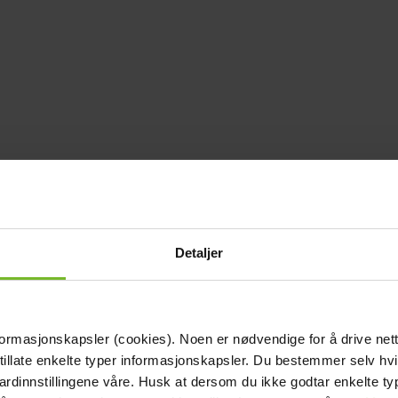
Detaljer
formasjonskapsler (cookies). Noen er nødvendige for å drive net
 tillate enkelte typer informasjonskapsler. Du bestemmer selv hv
dardinnstillingene våre. Husk at dersom du ikke godtar enkelte t