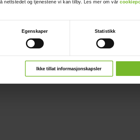
å nettstedet og tjenestene vi kan tilby. Les mer om vår
cookiepo
Egenskaper
Statistikk
taiset ritilät, lasikansi sekä 12 V sytytys sekä uunivalo.
Ikke tillat informasjonskapsler