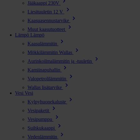
chevron_right
Jääkaappi 230V
chevron_right
Liesituuletin 12 V
chevron_right
Kaasuasennustarvike
chevron_right
Muut kaasutuotteet
Lämpö
Lämpö
chevron_right
Kaasulämmitin
chevron_right
Mökkilämmitin Wallas
chevron_right
Aurinkoilmalämmitin ja -tuuletin
chevron_right
Kamiinapuhallin
chevron_right
Valopetrolilämmitin
chevron_right
Wallas lisätarvike
Vesi
Vesi
chevron_right
Kylpyhuonekaluste
chevron_right
Vesipaketit
chevron_right
Vesipumppu
chevron_right
Suihkukaappi
chevron_right
Vedenlämmitin