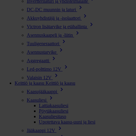
Invertterilaturi ja yhdistelmälaite
chevron_right
DC-DC muunnin ja laturi
chevron_right
Akkuyhdistäjä ja -isolaattori
chevron_right
Victron lisätarvike ja etähallinta
chevron_right
Asennuskaapeli ja -liitin
chevron_right
Tuuligeneraattori
chevron_right
Asennustarvike
chevron_right
Aggregaatti
chevron_right
Led-polttimo 12V
chevron_right
Valaisin 12V
Keittiö ja kaasu
Keittiö ja kaasu
chevron_right
Kaasujääkaappi
chevron_right
Kaasuliesi
Lattiakaasuliesi
Pöytäkaasuliesi
Kaasuliesitaso
Upotettava kaasu-uuni ja liesi
chevron_right
Jääkaappi 12V