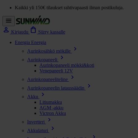
Kaikki yli 150€ tilaukset rahtivapaasti ilman postikuluja.
menu
person
shopping_bag
Kirjaudu
Siirry kassalle
Energia
Energia
chevron_right
Aurinkosähkö mökille
chevron_right
Aurinkopaneeli
Aurinkopaneeli mökki&koti
Venepaneeli 12V
chevron_right
Aurinkopaneeliteline
chevron_right
Aurinkopaneelin lataussäädin
chevron_right
Akku
Litiumakku
AGM -akku
Victron Akku
chevron_right
Invertteri
chevron_right
Akkulaturi
chevron_right