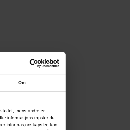
Om
tstedet, mens andre er
ilke informasjonskapsler du
yper informasjonskapsler, kan