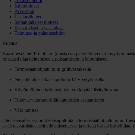
Tekniset tiedot
Käyttöohjeet
Arvostelut
Lisätarvikkeet
Samankaltaiset tuotteet
Kysymykset ja vastaukset
Toimitus- ja palautusehdot
Kuvaus
Kaasuliesi Chef Pro 50 cm (musta) on päivitetty versio myydyimmästä C
runsaasti tilaa keittämiseen, paistamiseen ja leipomiseen.
Termostaattiohjattu uuni grillivastuksella
Neljä tehokasta kaasupoltinta 12 V sytytyksellä
Käytännöllinen lasikansi, jota voi käyttää lisätyötasona
Tukevat valurautaritilät kattiloiden asettamiseen
Valo uunissa
Chef-kaasuliesissä on 4 kaasupoltinta ja termostaattiohjattu uuni. Lies
estää rasvaroiskeet seinälle paistettaessa ja tarjoaa lisäksi lisätyötila