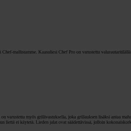
hef-mallistamme. Kaasuliesi Chef Pro on varustettu valurautaritilällä,
i on varustettu myös grillivastuksella, joka grillauksen lisäksi antaa ma
a, kun liettä ei käytetä. Lieden jalat ovat säädettävissä, jolloin kokonaisk