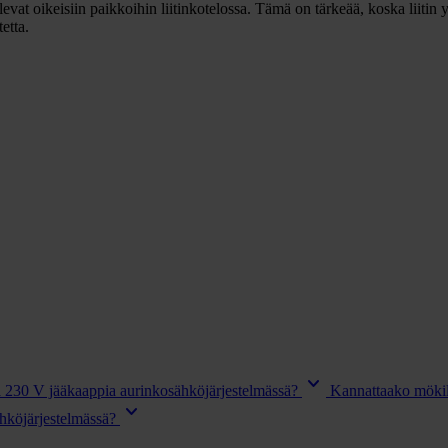
tulevat oikeisiin paikkoihin liitinkotelossa. Tämä on tärkeää, koska liit
etta.
keyboard_arrow_down
ta 230 V jääkaappia aurinkosähköjärjestelmässä?
Kannattaako mökill
keyboard_arrow_down
hköjärjestelmässä?