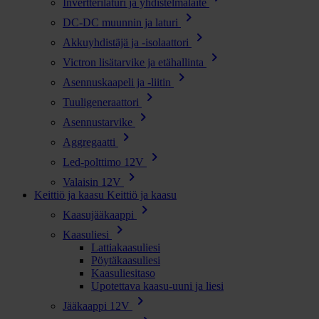
Invertterilaturi ja yhdistelmälaite
chevron_right
DC-DC muunnin ja laturi
chevron_right
Akkuyhdistäjä ja -isolaattori
chevron_right
Victron lisätarvike ja etähallinta
chevron_right
Asennuskaapeli ja -liitin
chevron_right
Tuuligeneraattori
chevron_right
Asennustarvike
chevron_right
Aggregaatti
chevron_right
Led-polttimo 12V
chevron_right
Valaisin 12V
Keittiö ja kaasu
Keittiö ja kaasu
chevron_right
Kaasujääkaappi
chevron_right
Kaasuliesi
Lattiakaasuliesi
Pöytäkaasuliesi
Kaasuliesitaso
Upotettava kaasu-uuni ja liesi
chevron_right
Jääkaappi 12V