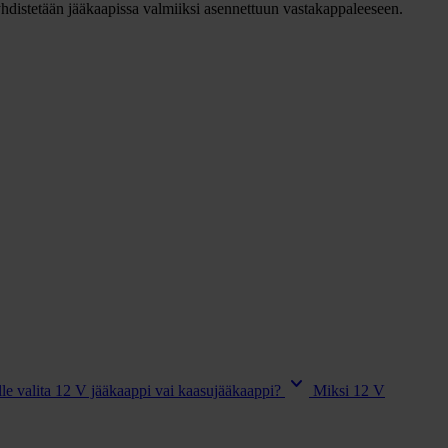
in yhdistetään jääkaapissa valmiiksi asennettuun vastakappaleeseen.
keyboard_arrow_down
e valita 12 V jääkaappi vai kaasujääkaappi?
Miksi 12 V