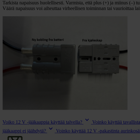
Tarkista napaisuus huolellisesti. Varmista, että plus (+) ja miinus (–) 
Väärä napaisuus voi aiheuttaa virheellisen toiminnan tai vaurioittaa lait
keyboard_arrow_down
Voiko 12 V -jääkaappia käyttää talvella?
Voinko käyttää tavallis
keyboard_arrow_down
jääkaappi ei jäähdytä?
Voinko käyttää 12 V -pakastinta aurinkosä