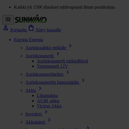
Kaikki yli 150€ tilaukset rahtivapaasti ilman postikuluja.
menu
person
shopping_bag
Kirjaudu
Siirry kassalle
Energia
Energia
chevron_right
Aurinkosähkö mökille
chevron_right
Aurinkopaneeli
Aurinkopaneeli mökki&koti
Venepaneeli 12V
chevron_right
Aurinkopaneeliteline
chevron_right
Aurinkopaneelin lataussäädin
chevron_right
Akku
Litiumakku
AGM -akku
Victron Akku
chevron_right
Invertteri
chevron_right
Akkulaturi
chevron_right