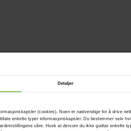
Detaljer
formasjonskapsler (cookies). Noen er nødvendige for å drive net
 tillate enkelte typer informasjonskapsler. Du bestemmer selv hv
dardinnstillingene våre. Husk at dersom du ikke godtar enkelte t