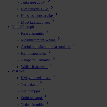
chevron_right
Jääkaappi 230V
chevron_right
Liesituuletin 12 V
chevron_right
Kaasuasennustarvike
chevron_right
Muut kaasutuotteet
Lämpö
Lämpö
chevron_right
Kaasulämmitin
chevron_right
Mökkilämmitin Wallas
chevron_right
Aurinkoilmalämmitin ja -tuuletin
chevron_right
Kamiinapuhallin
chevron_right
Valopetrolilämmitin
chevron_right
Wallas lisätarvike
Vesi
Vesi
chevron_right
Kylpyhuonekaluste
chevron_right
Vesipaketit
chevron_right
Vesipumppu
chevron_right
Suihkukaappi
chevron_right
Vedenlämmitin