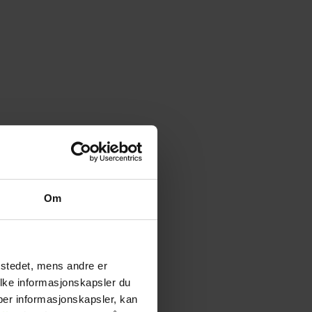
Om
tstedet, mens andre er
ilke informasjonskapsler du
yper informasjonskapsler, kan