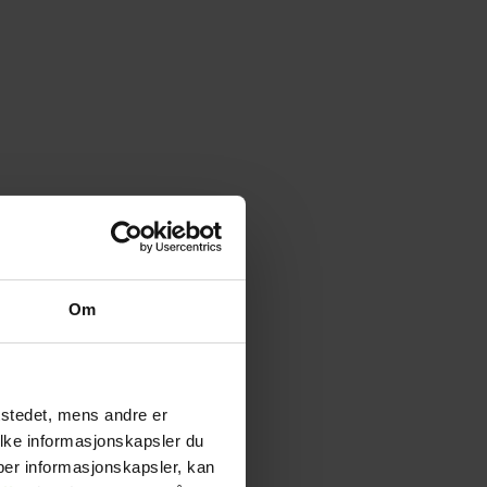
Om
tstedet, mens andre er
ilke informasjonskapsler du
yper informasjonskapsler, kan