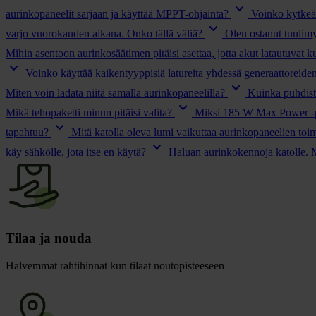
keyboard_arrow_down
aurinkopaneelit sarjaan ja käyttää MPPT-ohjainta?
Voinko kytkeä 
keyboard_arrow_down
varjo vuorokauden aikana. Onko tällä väliä?
Olen ostanut tuulimy
Mihin asentoon aurinkosäätimen pitäisi asettaa, jotta akut latautuvat k
keyboard_arrow_down
Voinko käyttää kaikentyyppisiä latureita yhdessä generaattoreid
keyboard_arrow_down
Miten voin ladata niitä samalla aurinkopaneelilla?
Kuinka puhdist
keyboard_arrow_down
Mikä tehopaketti minun pitäisi valita?
Miksi 185 W Max Power -p
keyboard_arrow_down
tapahtuu?
Mitä katolla oleva lumi vaikuttaa aurinkopaneelien toi
keyboard_arrow_down
käy sähkölle, jota itse en käytä?
Haluan aurinkokennoja katolle. 
Tilaa ja nouda
Halvemmat rahtihinnat kun tilaat noutopisteeseen