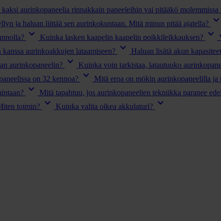
kaksi aurinkopaneelia rinnakkain paneeleihin vai pitääkö molemmissa o
keyboard_arrow_d
llyn ja haluan liittää sen aurinkokuntaan. Mitä minun pitää ajatella?
keyboard_arrow_down
keyboard_arrow_down
unnolla?
Kuinka lasken kaapelin kaapelin poikkileikkauksen?
keyboard_arrow_down
en kanssa aurinkoakkujen lataamiseen?
Haluan lisätä akun kapasitee
keyboard_arrow_down
an aurinkopaneelin?
Kuinka voin tarkistaa, latautuuko aurinkopane
keyboard_arrow_down
aneelissa on 32 kennoa?
Mitä eroa on mökin aurinkopaneelilla ja t
keyboard_arrow_down
mintaan?
Mitä tapahtuu, jos aurinkopaneelien tekniikka paranee ede
keyboard_arrow_down
keyboard_arrow_down
Miten toimin?
Kuinka valita oikea akkulaturi?