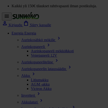
Kaikki yli 150€ tilaukset rahtivapaasti ilman postikuluja.
menu
person
shopping_bag
Kirjaudu
Siirry kassalle
Energia
Energia
chevron_right
Aurinkosähkö mökille
chevron_right
Aurinkopaneeli
Aurinkopaneeli mökki&koti
Venepaneeli 12V
chevron_right
Aurinkopaneeliteline
chevron_right
Aurinkopaneelin lataussäädin
chevron_right
Akku
Litiumakku
AGM -akku
Victron Akku
chevron_right
Invertteri
chevron_right
Akkulaturi
chevron_right