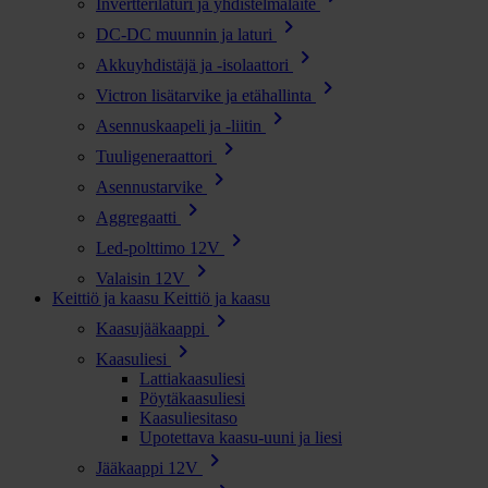
Invertterilaturi ja yhdistelmälaite
chevron_right
DC-DC muunnin ja laturi
chevron_right
Akkuyhdistäjä ja -isolaattori
chevron_right
Victron lisätarvike ja etähallinta
chevron_right
Asennuskaapeli ja -liitin
chevron_right
Tuuligeneraattori
chevron_right
Asennustarvike
chevron_right
Aggregaatti
chevron_right
Led-polttimo 12V
chevron_right
Valaisin 12V
Keittiö ja kaasu
Keittiö ja kaasu
chevron_right
Kaasujääkaappi
chevron_right
Kaasuliesi
Lattiakaasuliesi
Pöytäkaasuliesi
Kaasuliesitaso
Upotettava kaasu-uuni ja liesi
chevron_right
Jääkaappi 12V