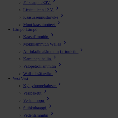
chevron_right
Jääkaappi 230V
chevron_right
Liesituuletin 12 V
chevron_right
Kaasuasennustarvike
chevron_right
Muut kaasutuotteet
Lämpö
Lämpö
chevron_right
Kaasulämmitin
chevron_right
Mökkilämmitin Wallas
chevron_right
Aurinkoilmalämmitin ja -tuuletin
chevron_right
Kamiinapuhallin
chevron_right
Valopetrolilämmitin
chevron_right
Wallas lisätarvike
Vesi
Vesi
chevron_right
Kylpyhuonekaluste
chevron_right
Vesipaketit
chevron_right
Vesipumppu
chevron_right
Suihkukaappi
chevron_right
Vedenlämmitin