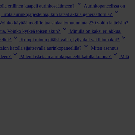
keyboard_arrow_down
lla erillinen kaapeli aurinkosäätimeen?
Aurinkopaneelissa on
own
keyboard_arrow_down
Irrota aurinkojärjestelmä, kun lataat akkua generaattorilla?
Voinko käyttää modifioitua siniaaltomuunninta 230 voltin laitteisiin?
keyboard_arrow_down
ttia. Voinko kytkeä toisen akun?
Minulla on kaksi eri akkua.
keyboard_arrow_down
keyboard_arrow_down
elini?
Kumpi minun pitäisi valita, lyijyakut vai litiumakut?
keyboard_arrow_down
alon katolla sijaitsevalla aurinkopaneelilla?
Miten asennus
keyboard_arrow_down
keyboard_arrow_down
lleen?
Miten lasketaan aurinkopaneelit katolla kotona?
Mitä