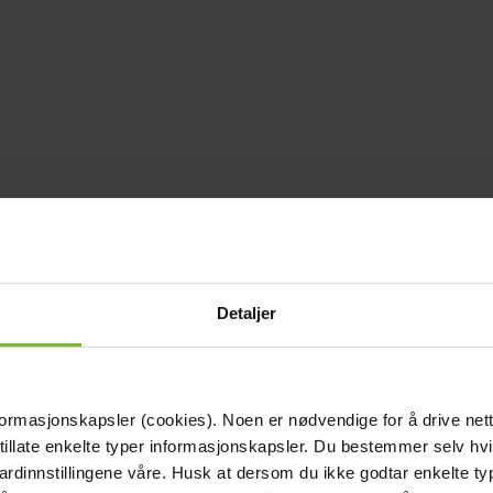
Detaljer
formasjonskapsler (cookies). Noen er nødvendige for å drive net
 tillate enkelte typer informasjonskapsler. Du bestemmer selv hv
dardinnstillingene våre. Husk at dersom du ikke godtar enkelte t