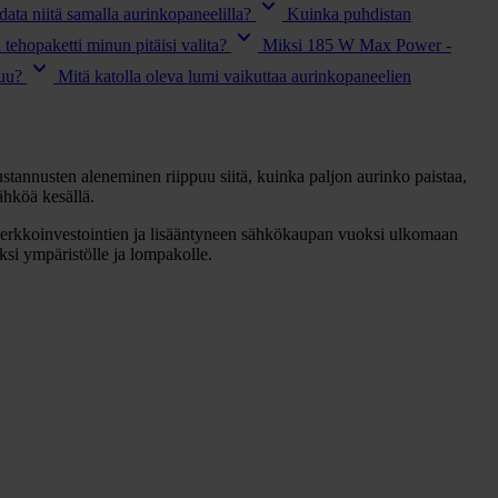
keyboard_arrow_down
data niitä samalla aurinkopaneelilla?
Kuinka puhdistan
keyboard_arrow_down
tehopaketti minun pitäisi valita?
Miksi 185 W Max Power -
keyboard_arrow_down
uu?
Mitä katolla oleva lumi vaikuttaa aurinkopaneelien
stannusten aleneminen riippuu siitä, kuinka paljon aurinko paistaa,
ähköä kesällä.
överkkoinvestointien ja lisääntyneen sähkökaupan vuoksi ulkomaan
ksi ympäristölle ja lompakolle.