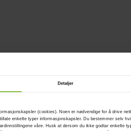
Detaljer
formasjonskapsler (cookies). Noen er nødvendige for å drive net
 tillate enkelte typer informasjonskapsler. Du bestemmer selv hv
dardinnstillingene våre. Husk at dersom du ikke godtar enkelte t