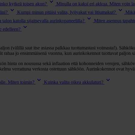
keyboard_arrow_down
oinko kytkeä toisen akun?
Minulla on kaksi eri akkua. Miten voin la
keyboard_arrow_down
keyboard_arrow_down
ini?
Kumpi minun pitäisi valita, lyijyakut vai litiumakut?
Mikä 
keyboard_arrow_down
talon katolla sijaitsevalla aurinkopaneelilla?
Miten asennus tapaht
keyboard_arrow_down
e edelleen?
jon (välillä saat itse asiassa palkkaa tuottamastasi voimasta!). Sähköku
tät rahaa jo ensimmäisenä vuonna, kun aurinkokennot tuottavat paljon s
kön hinta on nousussa sekä inflaation että kohonneiden verojen, sähk
askelma verrattuna verkosta ostettuun sähköön. Aurinkokennot ovat hyvä
keyboard_arrow_down
keyboard_arrow_down
lle. Miten toimin?
Kuinka valita oikea akkulaturi?