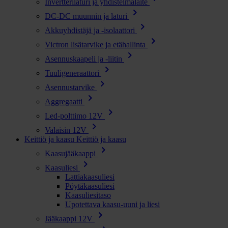
Invertterilaturi ja yhdistelmälaite
chevron_right
DC-DC muunnin ja laturi
chevron_right
Akkuyhdistäjä ja -isolaattori
chevron_right
Victron lisätarvike ja etähallinta
chevron_right
Asennuskaapeli ja -liitin
chevron_right
Tuuligeneraattori
chevron_right
Asennustarvike
chevron_right
Aggregaatti
chevron_right
Led-polttimo 12V
chevron_right
Valaisin 12V
Keittiö ja kaasu
Keittiö ja kaasu
chevron_right
Kaasujääkaappi
chevron_right
Kaasuliesi
Lattiakaasuliesi
Pöytäkaasuliesi
Kaasuliesitaso
Upotettava kaasu-uuni ja liesi
chevron_right
Jääkaappi 12V