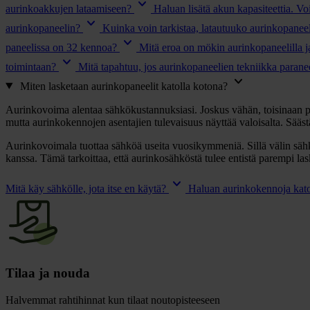
keyboard_arrow_down
aurinkoakkujen lataamiseen?
Haluan lisätä akun kapasiteettia. V
keyboard_arrow_down
aurinkopaneelin?
Kuinka voin tarkistaa, latautuuko aurinkopaneel
keyboard_arrow_down
paneelissa on 32 kennoa?
Mitä eroa on mökin aurinkopaneelilla ja 
keyboard_arrow_down
toimintaan?
Mitä tapahtuu, jos aurinkopaneelien tekniikka parane
keyboard_arrow_down
Miten lasketaan aurinkopaneelit katolla kotona?
Aurinkovoima alentaa sähkökustannuksiasi. Joskus vähän, toisinaan pal
mutta aurinkokennojen asentajien tulevaisuus näyttää valoisalta. Sääs
Aurinkovoimala tuottaa sähköä useita vuosikymmeniä. Sillä välin säh
kanssa. Tämä tarkoittaa, että aurinkosähköstä tulee entistä parempi l
keyboard_arrow_down
Mitä käy sähkölle, jota itse en käytä?
Haluan aurinkokennoja kato
Tilaa ja nouda
Halvemmat rahtihinnat kun tilaat noutopisteeseen