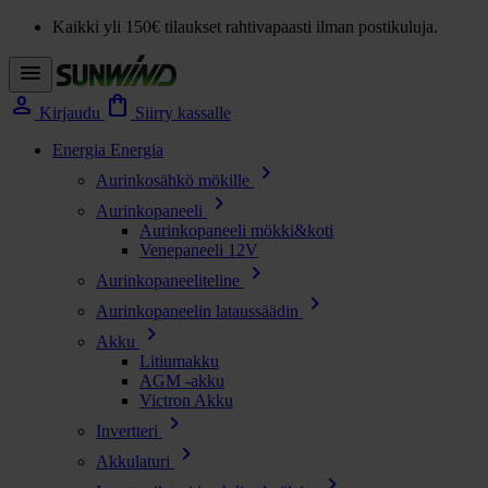
Kaikki yli 150€ tilaukset rahtivapaasti ilman postikuluja.
menu
person
shopping_bag
Kirjaudu
Siirry kassalle
Energia
Energia
chevron_right
Aurinkosähkö mökille
chevron_right
Aurinkopaneeli
Aurinkopaneeli mökki&koti
Venepaneeli 12V
chevron_right
Aurinkopaneeliteline
chevron_right
Aurinkopaneelin lataussäädin
chevron_right
Akku
Litiumakku
AGM -akku
Victron Akku
chevron_right
Invertteri
chevron_right
Akkulaturi
chevron_right