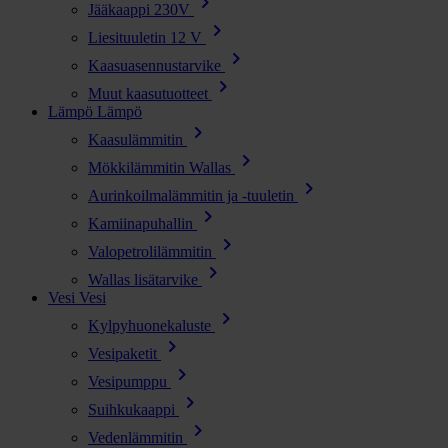
chevron_right
Jääkaappi 230V
chevron_right
Liesituuletin 12 V
chevron_right
Kaasuasennustarvike
chevron_right
Muut kaasutuotteet
Lämpö
Lämpö
chevron_right
Kaasulämmitin
chevron_right
Mökkilämmitin Wallas
chevron_right
Aurinkoilmalämmitin ja -tuuletin
chevron_right
Kamiinapuhallin
chevron_right
Valopetrolilämmitin
chevron_right
Wallas lisätarvike
Vesi
Vesi
chevron_right
Kylpyhuonekaluste
chevron_right
Vesipaketit
chevron_right
Vesipumppu
chevron_right
Suihkukaappi
chevron_right
Vedenlämmitin