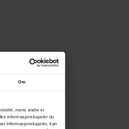
Om
tstedet, mens andre er
ilke informasjonskapsler du
yper informasjonskapsler, kan