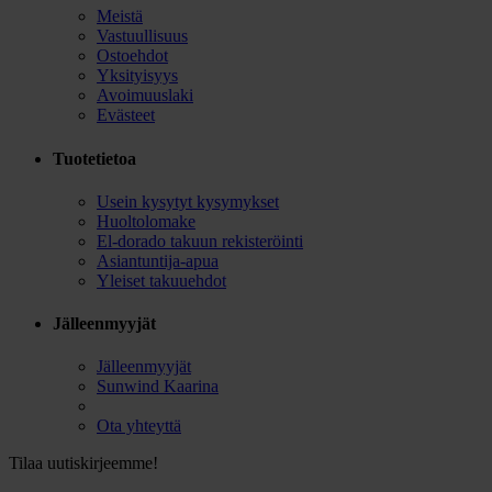
Meistä
Vastuullisuus
Ostoehdot
Yksityisyys
Avoimuuslaki
Evästeet
Tuotetietoa
Usein kysytyt kysymykset
Huoltolomake
El-dorado takuun rekisteröinti
Asiantuntija-apua
Yleiset takuuehdot
Jälleenmyyjät
Jälleenmyyjät
Sunwind Kaarina
Ota yhteyttä
Tilaa uutiskirjeemme!