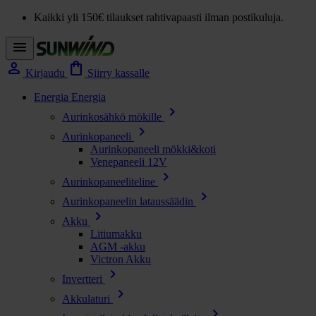
Kaikki yli 150€ tilaukset rahtivapaasti ilman postikuluja.
menu
person
shopping_bag
Kirjaudu
Siirry kassalle
Energia
Energia
chevron_right
Aurinkosähkö mökille
chevron_right
Aurinkopaneeli
Aurinkopaneeli mökki&koti
Venepaneeli 12V
chevron_right
Aurinkopaneeliteline
chevron_right
Aurinkopaneelin lataussäädin
chevron_right
Akku
Litiumakku
AGM -akku
Victron Akku
chevron_right
Invertteri
chevron_right
Akkulaturi
chevron_right