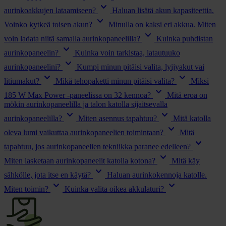
keyboard_arrow_down
aurinkoakkujen lataamiseen?
Haluan lisätä akun kapasiteettia.
keyboard_arrow_down
Voinko kytkeä toisen akun?
Minulla on kaksi eri akkua. Miten
keyboard_arrow_down
voin ladata niitä samalla aurinkopaneelilla?
Kuinka puhdistan
keyboard_arrow_down
aurinkopaneelin?
Kuinka voin tarkistaa, latautuuko
keyboard_arrow_down
aurinkopaneelini?
Kumpi minun pitäisi valita, lyijyakut vai
keyboard_arrow_down
keyboard_arrow_down
litiumakut?
Mikä tehopaketti minun pitäisi valita?
Miksi
keyboard_arrow_down
185 W Max Power -paneelissa on 32 kennoa?
Mitä eroa on
mökin aurinkopaneelilla ja talon katolla sijaitsevalla
keyboard_arrow_down
keyboard_arrow_down
aurinkopaneelilla?
Miten asennus tapahtuu?
Mitä katolla
keyboard_arrow_down
oleva lumi vaikuttaa aurinkopaneelien toimintaan?
Mitä
keyboard_arrow_down
tapahtuu, jos aurinkopaneelien tekniikka paranee edelleen?
keyboard_arrow_down
Miten lasketaan aurinkopaneelit katolla kotona?
Mitä käy
keyboard_arrow_down
sähkölle, jota itse en käytä?
Haluan aurinkokennoja katolle.
keyboard_arrow_down
keyboard_arrow_down
Miten toimin?
Kuinka valita oikea akkulaturi?