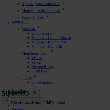
chevron_right
Kylmä- ja pakastinboksi
chevron_right
Muut vapaa-ajan tuotteet
chevron_right
Varavirtalähde
Muut
Muut
chevron_right
Varaosat
Grillivaraosa
Varaosat - keittiö ja kaasu
Varaosat - lämmittimet
Varaosat - käymälät
chevron_right
Muut tuotemerkit
Wallas
Parker
Victron Energy
Glem Gas
chevron_right
Outlet
Outlet tuotteet
Kotisivu
close
chevron_left
Usein kysytyt kysymykset
Näytä kaikki
Takaisin päävalikkoon
Energia