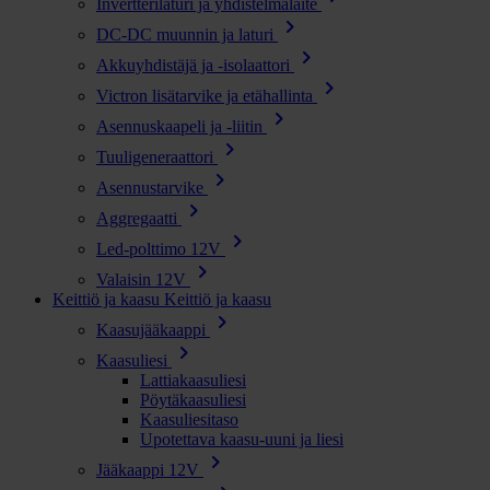
Invertterilaturi ja yhdistelmälaite
chevron_right
DC-DC muunnin ja laturi
chevron_right
Akkuyhdistäjä ja -isolaattori
chevron_right
Victron lisätarvike ja etähallinta
chevron_right
Asennuskaapeli ja -liitin
chevron_right
Tuuligeneraattori
chevron_right
Asennustarvike
chevron_right
Aggregaatti
chevron_right
Led-polttimo 12V
chevron_right
Valaisin 12V
Keittiö ja kaasu
Keittiö ja kaasu
chevron_right
Kaasujääkaappi
chevron_right
Kaasuliesi
Lattiakaasuliesi
Pöytäkaasuliesi
Kaasuliesitaso
Upotettava kaasu-uuni ja liesi
chevron_right
Jääkaappi 12V