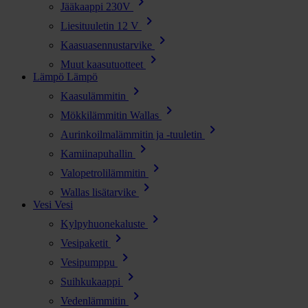
chevron_right
Jääkaappi 230V
chevron_right
Liesituuletin 12 V
chevron_right
Kaasuasennustarvike
chevron_right
Muut kaasutuotteet
Lämpö
Lämpö
chevron_right
Kaasulämmitin
chevron_right
Mökkilämmitin Wallas
chevron_right
Aurinkoilmalämmitin ja -tuuletin
chevron_right
Kamiinapuhallin
chevron_right
Valopetrolilämmitin
chevron_right
Wallas lisätarvike
Vesi
Vesi
chevron_right
Kylpyhuonekaluste
chevron_right
Vesipaketit
chevron_right
Vesipumppu
chevron_right
Suihkukaappi
chevron_right
Vedenlämmitin