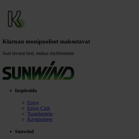
Klarnan monipuoliset maksutavat
Saat tavarat heti, maksa myöhemmin
Inspiroidu
Enjoy
Enjoy Club
Tuoteluettelo
Käyttöohjeet
Sunwind