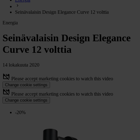
chevron_right
Energia
Seinävalaisin Design Elegance Curve 12 volttia
chevron_right
Keittiö ja kaasu
Energia
chevron_right
Lämpö
chevron_right
Seinävalaisin Design Elegance
Vesi
chevron_right
Curve 12 volttia
Käymälä
chevron_right
Piha ja Puutarha
chevron_right
14 lokakuuta 2020
Vapaa-aika ja Retkeily
chevron_right
movie_off
Please accept marketing cookies to watch this video
Muut
Change cookie settings
movie_off
Please accept marketing cookies to watch this video
Change cookie settings
-20%