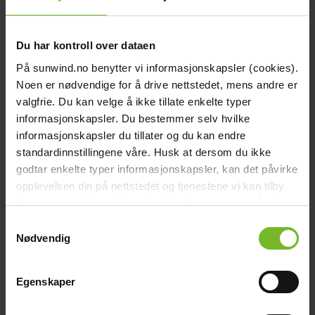
Du har kontroll over dataen
På sunwind.no benytter vi informasjonskapsler (cookies).
Noen er nødvendige for å drive nettstedet, mens andre er
valgfrie. Du kan velge å ikke tillate enkelte typer
informasjonskapsler. Du bestemmer selv hvilke
informasjonskapsler du tillater og du kan endre
standardinnstillingene våre. Husk at dersom du ikke
godtar enkelte typer informasjonskapsler, kan det påvirke
opplevelsen din på nettstedet og tjenestene vi kan tilby.
Seinävalaisin Design USB musta 12 V
Les mer om vår
cookiepolicy
her. Les mer om våre
rutiner for
personvern
her.
Samtykkevalg
Nødvendig
52,-
30 päivän alin hinta:
65,-
Egenskaper
-20%