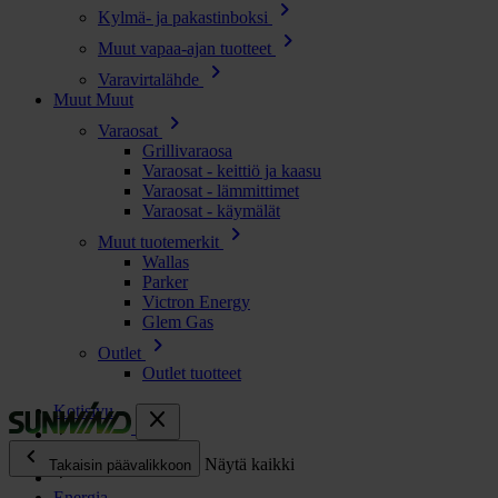
chevron_right
Kylmä- ja pakastinboksi
chevron_right
Muut vapaa-ajan tuotteet
chevron_right
Varavirtalähde
Muut
Muut
chevron_right
Varaosat
Grillivaraosa
Varaosat - keittiö ja kaasu
Varaosat - lämmittimet
Varaosat - käymälät
chevron_right
Muut tuotemerkit
Wallas
Parker
Victron Energy
Glem Gas
chevron_right
Outlet
Outlet tuotteet
Kotisivu
close
chevron_left
Enjoy
Näytä kaikki
Takaisin päävalikkoon
Energia