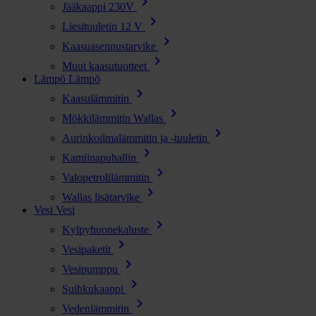
chevron_right
Jääkaappi 230V
chevron_right
Liesituuletin 12 V
chevron_right
Kaasuasennustarvike
chevron_right
Muut kaasutuotteet
Lämpö
Lämpö
chevron_right
Kaasulämmitin
chevron_right
Mökkilämmitin Wallas
chevron_right
Aurinkoilmalämmitin ja -tuuletin
chevron_right
Kamiinapuhallin
chevron_right
Valopetrolilämmitin
chevron_right
Wallas lisätarvike
Vesi
Vesi
chevron_right
Kylpyhuonekaluste
chevron_right
Vesipaketit
chevron_right
Vesipumppu
chevron_right
Suihkukaappi
chevron_right
Vedenlämmitin