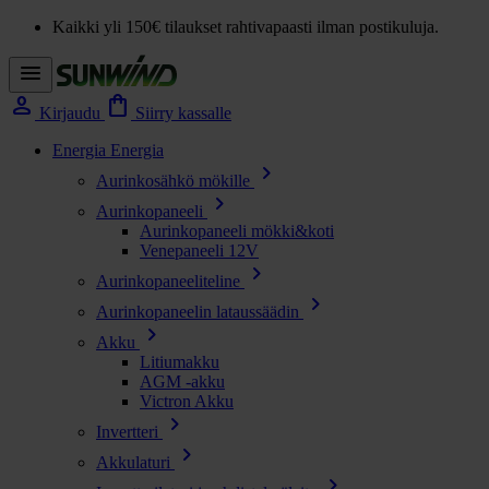
Kaikki yli 150€ tilaukset rahtivapaasti ilman postikuluja.
menu
person
shopping_bag
Kirjaudu
Siirry kassalle
Energia
Energia
chevron_right
Aurinkosähkö mökille
chevron_right
Aurinkopaneeli
Aurinkopaneeli mökki&koti
Venepaneeli 12V
chevron_right
Aurinkopaneeliteline
chevron_right
Aurinkopaneelin lataussäädin
chevron_right
Akku
Litiumakku
AGM -akku
Victron Akku
chevron_right
Invertteri
chevron_right
Akkulaturi
chevron_right