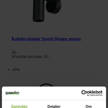
Kohdevalaisin Spotti Design musta
28,-
30 päivän alin hinta:
35,-
-20%
Samtykke
Detaljer
Om