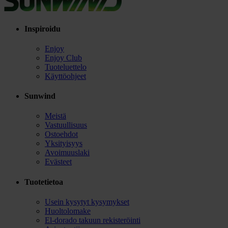
Inspiroidu
Enjoy
Enjoy Club
Tuoteluettelo
Käyttöohjeet
Sunwind
Meistä
Vastuullisuus
Ostoehdot
Yksityisyys
Avoimuuslaki
Evästeet
Tuotetietoa
Usein kysytyt kysymykset
Huoltolomake
El-dorado takuun rekisteröinti