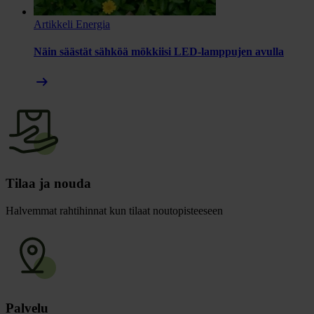
Artikkeli
Energia
Näin säästät sähköä mökkiisi LED-lamppujen avulla
arrow_right_alt
Tilaa ja nouda
Halvemmat rahtihinnat kun tilaat noutopisteeseen
Palvelu