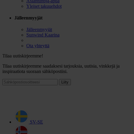
Asiantuntija-apua
Yleiset takuuehdot
Jälleenmyyjät
Jälleenmyyjät
Sunwind Kaarina
Ota yhteyttä
Tilaa uutiskirjeemme!
Tilaa uutiskirjeemme saadaksesi tarjouksia, uutisia, vinkkejä ja
inspiraatiota suoraan sähköpostiisi.
Liity
SV-SE