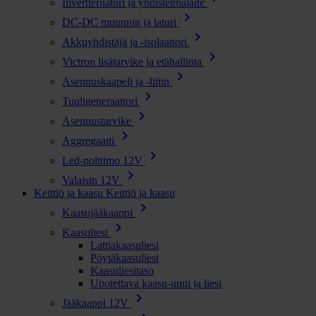
Invertterilaturi ja yhdistelmälaite
chevron_right
DC-DC muunnin ja laturi
chevron_right
Akkuyhdistäjä ja -isolaattori
chevron_right
Victron lisätarvike ja etähallinta
chevron_right
Asennuskaapeli ja -liitin
chevron_right
Tuuligeneraattori
chevron_right
Asennustarvike
chevron_right
Aggregaatti
chevron_right
Led-polttimo 12V
chevron_right
Valaisin 12V
Keittiö ja kaasu
Keittiö ja kaasu
chevron_right
Kaasujääkaappi
chevron_right
Kaasuliesi
Lattiakaasuliesi
Pöytäkaasuliesi
Kaasuliesitaso
Upotettava kaasu-uuni ja liesi
chevron_right
Jääkaappi 12V