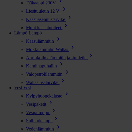
chevron_right
Jääkaappi 230V
chevron_right
Liesituuletin 12 V
chevron_right
Kaasuasennustarvike
chevron_right
Muut kaasutuotteet
Lämpö
Lämpö
chevron_right
Kaasulämmitin
chevron_right
Mökkilämmitin Wallas
chevron_right
Aurinkoilmalämmitin ja -tuuletin
chevron_right
Kamiinapuhallin
chevron_right
Valopetrolilämmitin
chevron_right
Wallas lisätarvike
Vesi
Vesi
chevron_right
Kylpyhuonekaluste
chevron_right
Vesipaketit
chevron_right
Vesipumppu
chevron_right
Suihkukaappi
chevron_right
Vedenlämmitin