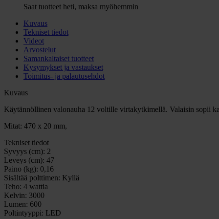
Saat tuotteet heti, maksa myöhemmin
Kuvaus
Tekniset tiedot
Videot
Arvostelut
Samankaltaiset tuotteet
Kysymykset ja vastaukset
Toimitus- ja palautusehdot
Kuvaus
Käytännöllinen valonauha 12 voltille virtakytkimellä. Valaisin sopii kaik
Mitat: 470 x 20 mm,
Tekniset tiedot
Syvyys (cm):
2
Leveys (cm):
47
Paino (kg):
0,16
Sisältää polttimen:
Kyllä
Teho:
4 wattia
Kelvin:
3000
Lumen:
600
Poltintyyppi:
LED