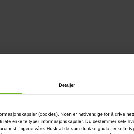
Detaljer
formasjonskapsler (cookies). Noen er nødvendige for å drive net
 tillate enkelte typer informasjonskapsler. Du bestemmer selv hv
dardinnstillingene våre. Husk at dersom du ikke godtar enkelte t