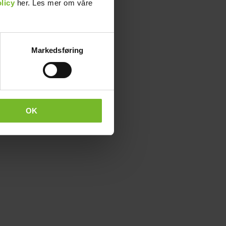
licy
her. Les mer om våre
Markedsføring
OK