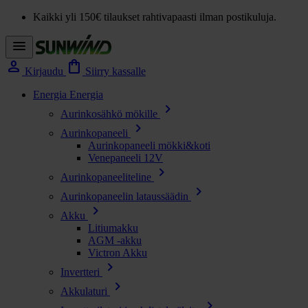
Kaikki yli 150€ tilaukset rahtivapaasti ilman postikuluja.
menu
person
shopping_bag
Kirjaudu
Siirry kassalle
Energia
Energia
chevron_right
Aurinkosähkö mökille
chevron_right
Aurinkopaneeli
Aurinkopaneeli mökki&koti
Venepaneeli 12V
chevron_right
Aurinkopaneeliteline
chevron_right
Aurinkopaneelin lataussäädin
chevron_right
Akku
Litiumakku
AGM -akku
Victron Akku
chevron_right
Invertteri
chevron_right
Akkulaturi
chevron_right