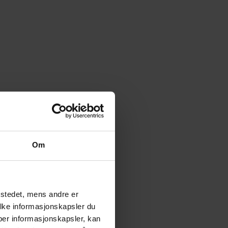
Om
tstedet, mens andre er
ilke informasjonskapsler du
yper informasjonskapsler, kan