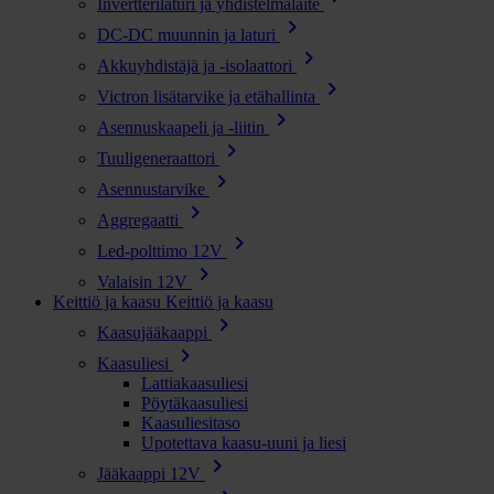
Invertterilaturi ja yhdistelmälaite
chevron_right
DC-DC muunnin ja laturi
chevron_right
Akkuyhdistäjä ja -isolaattori
chevron_right
Victron lisätarvike ja etähallinta
chevron_right
Asennuskaapeli ja -liitin
chevron_right
Tuuligeneraattori
chevron_right
Asennustarvike
chevron_right
Aggregaatti
chevron_right
Led-polttimo 12V
chevron_right
Valaisin 12V
Keittiö ja kaasu
Keittiö ja kaasu
chevron_right
Kaasujääkaappi
chevron_right
Kaasuliesi
Lattiakaasuliesi
Pöytäkaasuliesi
Kaasuliesitaso
Upotettava kaasu-uuni ja liesi
chevron_right
Jääkaappi 12V