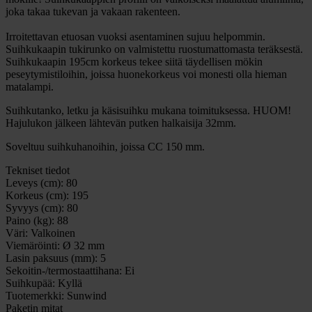
joka takaa tukevan ja vakaan rakenteen.
Irroitettavan etuosan vuoksi asentaminen sujuu helpommin.
Suihkukaapin tukirunko on valmistettu ruostumattomasta teräksestä.
Suihkukaapin 195cm korkeus tekee siitä täydellisen mökin
peseytymistiloihin, joissa huonekorkeus voi monesti olla hieman
matalampi.
Suihkutanko, letku ja käsisuihku mukana toimituksessa. HUOM!
Hajulukon jälkeen lähtevän putken halkaisija 32mm.
Soveltuu suihkuhanoihin, joissa CC 150 mm.
Tekniset tiedot
Leveys (cm):
80
Korkeus (cm):
195
Syvyys (cm):
80
Paino (kg):
88
Väri:
Valkoinen
Viemäröinti:
Ø 32 mm
Lasin paksuus (mm):
5
Sekoitin-/termostaattihana:
Ei
Suihkupää:
Kyllä
Tuotemerkki:
Sunwind
Paketin mitat