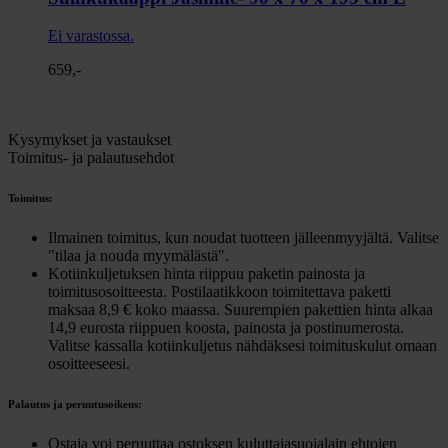
Ei varastossa.
659,-
Kysymykset ja vastaukset
Toimitus- ja palautusehdot
Toimitus:
Ilmainen toimitus, kun noudat tuotteen jälleenmyyjältä. Valitse
"tilaa ja nouda myymälästä".
Kotiinkuljetuksen hinta riippuu paketin painosta ja
toimitusosoitteesta. Postilaatikkoon toimitettava paketti
maksaa 8,9 € koko maassa. Suurempien pakettien hinta alkaa
14,9 eurosta riippuen koosta, painosta ja postinumerosta.
Valitse kassalla kotiinkuljetus nähdäksesi toimituskulut omaan
osoitteeseesi.
Palautus ja peruutusoikeus:
Ostaja voi peruuttaa ostoksen kuluttajasuojalain ehtojen