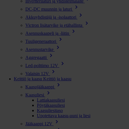
Invertterilaturi ja yhdistelmälaite
chevron_right
DC-DC muunnin ja laturi
chevron_right
Akkuyhdistäjä ja -isolaattori
chevron_right
Victron lisätarvike ja etähallinta
chevron_right
Asennuskaapeli ja -liitin
chevron_right
Tuuligeneraattori
chevron_right
Asennustarvike
chevron_right
Aggregaatti
chevron_right
Led-polttimo 12V
chevron_right
Valaisin 12V
Keittiö ja kaasu
Keittiö ja kaasu
chevron_right
Kaasujääkaappi
chevron_right
Kaasuliesi
Lattiakaasuliesi
Pöytäkaasuliesi
Kaasuliesitaso
Upotettava kaasu-uuni ja liesi
chevron_right
Jääkaappi 12V