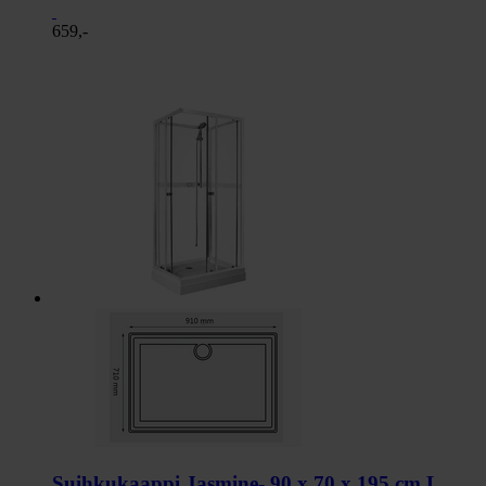
659,-
Suihkukaappi Jasmine- 90 x 70 x 195 cm L