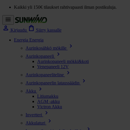
Kaikki yli 150€ tilaukset rahtivapaasti ilman postikuluja.
menu
person
shopping_bag
Kirjaudu
Siirry kassalle
Energia
Energia
chevron_right
Aurinkosähkö mökille
chevron_right
Aurinkopaneeli
Aurinkopaneeli mökki&koti
Venepaneeli 12V
chevron_right
Aurinkopaneeliteline
chevron_right
Aurinkopaneelin lataussäädin
chevron_right
Akku
Litiumakku
AGM -akku
Victron Akku
chevron_right
Invertteri
chevron_right
Akkulaturi
chevron_right