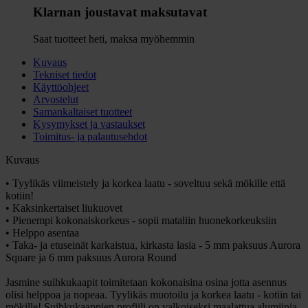
Klarnan joustavat maksutavat
Saat tuotteet heti, maksa myöhemmin
Kuvaus
Tekniset tiedot
Käyttöohjeet
Arvostelut
Samankaltaiset tuotteet
Kysymykset ja vastaukset
Toimitus- ja palautusehdot
Kuvaus
• Tyylikäs viimeistely ja korkea laatu - soveltuu sekä mökille että
kotiin!
• Kaksinkertaiset liukuovet
• Pienempi kokonaiskorkeus - sopii mataliin huonekorkeuksiin
• Helppo asentaa
• Taka- ja etuseinät karkaistua, kirkasta lasia - 5 mm paksuus Aurora
Square ja 6 mm paksuus Aurora Round
Jasmine suihkukaapit toimitetaan kokonaisina osina jotta asennus
olisi helppoa ja nopeaa. Tyylikäs muotoilu ja korkea laatu - kotiin tai
mökille! Suihkukaappien profiili on valkoiseksi maalattua alumiinia,