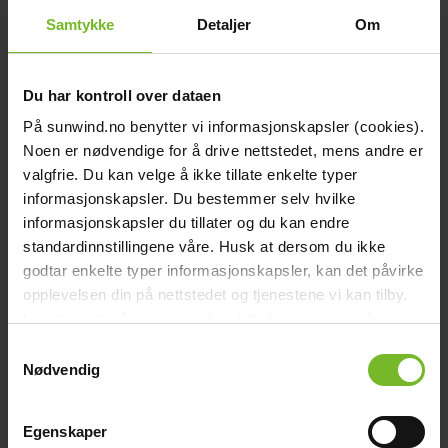
Samtykke
Detaljer
Om
Du har kontroll over dataen
På sunwind.no benytter vi informasjonskapsler (cookies).
Suihkukaappi Aurora Round - 80 x 80 x 195
Noen er nødvendige for å drive nettstedet, mens andre er
cm
valgfrie. Du kan velge å ikke tillate enkelte typer
informasjonskapsler. Du bestemmer selv hvilke
699,-
informasjonskapsler du tillater og du kan endre
standardinnstillingene våre. Husk at dersom du ikke
godtar enkelte typer informasjonskapsler, kan det påvirke
opplevelsen din på nettstedet og tjenestene vi kan tilby.
Les mer om vår
cookiepolicy
her. Les mer om våre
rutiner for
personvern
her.
Samtykkevalg
Nødvendig
Egenskaper