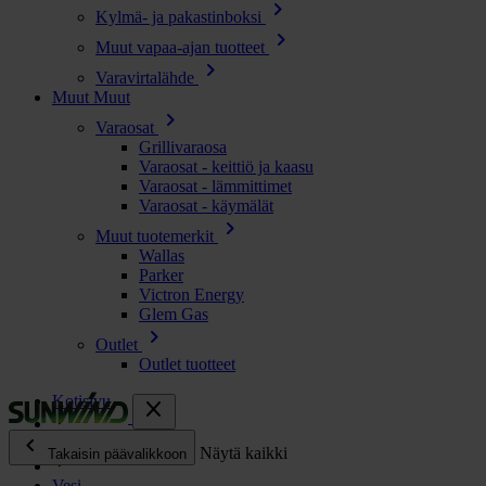
chevron_right
Kylmä- ja pakastinboksi
chevron_right
Muut vapaa-ajan tuotteet
chevron_right
Varavirtalähde
Muut
Muut
chevron_right
Varaosat
Grillivaraosa
Varaosat - keittiö ja kaasu
Varaosat - lämmittimet
Varaosat - käymälät
chevron_right
Muut tuotemerkit
Wallas
Parker
Victron Energy
Glem Gas
chevron_right
Outlet
Outlet tuotteet
Kotisivu
close
chevron_left
Kaikki tuotteet
Näytä kaikki
Takaisin päävalikkoon
Vesi