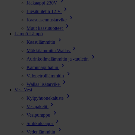
chevron_right
Jääkaappi 230V
chevron_right
Liesituuletin 12 V
chevron_right
Kaasuasennustarvike
chevron_right
Muut kaasutuotteet
Lämpö
Lämpö
chevron_right
Kaasulämmitin
chevron_right
Mökkilämmitin Wallas
chevron_right
Aurinkoilmalämmitin ja -tuuletin
chevron_right
Kamiinapuhallin
chevron_right
Valopetrolilämmitin
chevron_right
Wallas lisätarvike
Vesi
Vesi
chevron_right
Kylpyhuonekaluste
chevron_right
Vesipaketit
chevron_right
Vesipumppu
chevron_right
Suihkukaappi
chevron_right
Vedenlämmitin