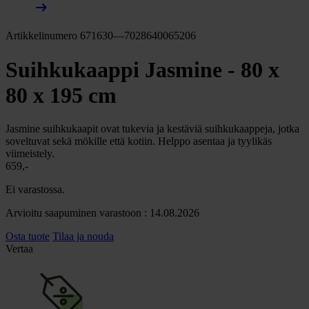
arrow_right_alt
Artikkelinumero 671630—7028640065206
Suihkukaappi Jasmine - 80 x
80 x 195 cm
Jasmine suihkukaapit ovat tukevia ja kestäviä suihkukaappeja, jotka
soveltuvat sekä mökille että kotiin. Helppo asentaa ja tyylikäs
viimeistely.
659,-
Ei varastossa.
Arvioitu saapuminen varastoon : 14.08.2026
Osta tuote
Tilaa ja nouda
Vertaa