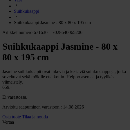
chevron_right
Energia
Suihkukaappi
chevron_right
Keittiö ja kaasu
chevron_right
Suihkukaappi Jasmine - 80 x 80 x 195 cm
Lämpö
chevron_right
Artikkelinumero 671630—7028640065206
Vesi
chevron_right
Suihkukaappi Jasmine - 80 x
Käymälä
chevron_right
Piha ja Puutarha
80 x 195 cm
chevron_right
Vapaa-aika ja Retkeily
chevron_right
Jasmine suihkukaapit ovat tukevia ja kestäviä suihkukaappeja, jotka
Muut
soveltuvat sekä mökille että kotiin. Helppo asentaa ja tyylikäs
viimeistely.
659,-
Ei varastossa.
Arvioitu saapuminen varastoon : 14.08.2026
Osta tuote
Tilaa ja nouda
Vertaa