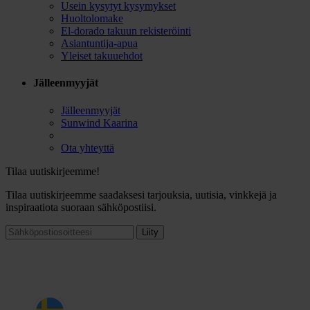
Usein kysytyt kysymykset
Huoltolomake
El-dorado takuun rekisteröinti
Asiantuntija-apua
Yleiset takuuehdot
Jälleenmyyjät
Jälleenmyyjät
Sunwind Kaarina
Ota yhteyttä
Tilaa uutiskirjeemme!
Tilaa uutiskirjeemme saadaksesi tarjouksia, uutisia, vinkkejä ja
inspiraatiota suoraan sähköpostiisi.
Liity