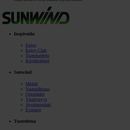
Inspiroidu
Enjoy
Enjoy Club
Tuoteluettelo
Käyttöohjeet
Sunwind
Meistä
Vastuullisuus
Ostoehdot
Yksityisyys
Avoimuuslaki
Evästeet
Tuotetietoa