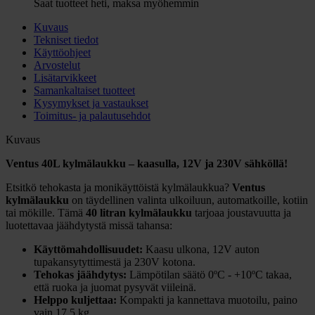
Saat tuotteet heti, maksa myöhemmin
Kuvaus
Tekniset tiedot
Käyttöohjeet
Arvostelut
Lisätarvikkeet
Samankaltaiset tuotteet
Kysymykset ja vastaukset
Toimitus- ja palautusehdot
Kuvaus
Ventus 40L kylmälaukku – kaasulla, 12V ja 230V sähköllä!
Etsitkö tehokasta ja monikäyttöistä kylmälaukkua?
Ventus
kylmälaukku
on täydellinen valinta ulkoiluun, automatkoille, kotiin
tai mökille. Tämä
40 litran kylmälaukku
tarjoaa joustavuutta ja
luotettavaa jäähdytystä missä tahansa:
Käyttömahdollisuudet:
Kaasu ulkona, 12V auton
tupakansytyttimestä ja 230V kotona.
Tehokas jäähdytys:
Lämpötilan säätö 0ºC - +10ºC takaa,
että ruoka ja juomat pysyvät viileinä.
Helppo kuljettaa:
Kompakti ja kannettava muotoilu, paino
vain 17,5 kg.