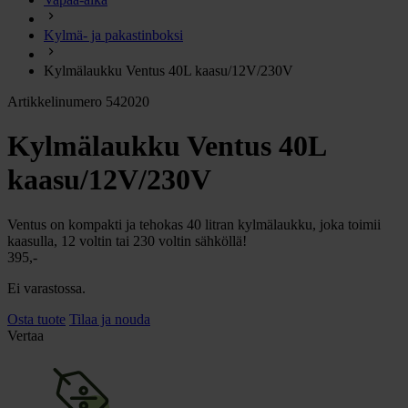
chevron_right
Energia
Kylmä- ja pakastinboksi
chevron_right
Keittiö ja kaasu
chevron_right
Kylmälaukku Ventus 40L kaasu/12V/230V
Lämpö
chevron_right
Artikkelinumero 542020
Vesi
chevron_right
Kylmälaukku Ventus 40L
Käymälä
chevron_right
Piha ja Puutarha
kaasu/12V/230V
chevron_right
Vapaa-aika ja Retkeily
chevron_right
Ventus on kompakti ja tehokas 40 litran kylmälaukku, joka toimii
Muut
kaasulla, 12 voltin tai 230 voltin sähköllä!
395,-
Ei varastossa.
Osta tuote
Tilaa ja nouda
Vertaa