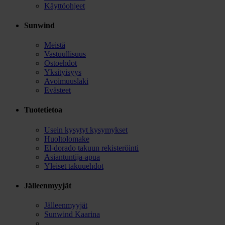
Käyttöohjeet
Sunwind
Meistä
Vastuullisuus
Ostoehdot
Yksityisyys
Avoimuuslaki
Evästeet
Tuotetietoa
Usein kysytyt kysymykset
Huoltolomake
El-dorado takuun rekisteröinti
Asiantuntija-apua
Yleiset takuuehdot
Jälleenmyyjät
Jälleenmyyjät
Sunwind Kaarina