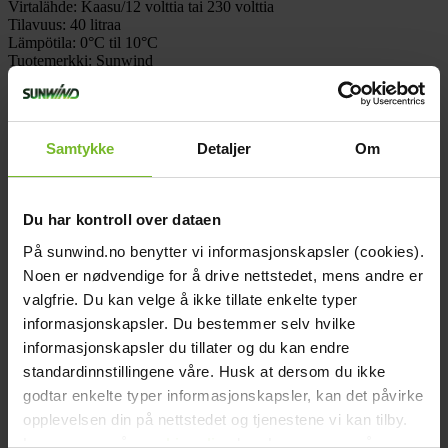
Virtalähde:
Kaasu/12 volttia tai 230 volttia
Tilavuus:
40 litraa
Lämpötila:
0°C til 10°C
Tuotemerkki:
Sunwind
Paketin mitat
Leveys (cm):
54
Korkeus (cm):
54
Pituus (cm):
49
Samtykke
Detaljer
Om
Paino (kg):
19,5
Käyttöohjeet
picture_as_pdf
542020_bruksanvisning_all.PDF
Arvostelut
Du har kontroll over dataen
Lisätarvikkeet
På sunwind.no benytter vi informasjonskapsler (cookies).
Noen er nødvendige for å drive nettstedet, mens andre er
valgfrie. Du kan velge å ikke tillate enkelte typer
informasjonskapsler. Du bestemmer selv hvilke
informasjonskapsler du tillater og du kan endre
standardinnstillingene våre. Husk at dersom du ikke
godtar enkelte typer informasjonskapsler, kan det påvirke
opplevelsen din på nettstedet og tjenestene vi kan tilby.
Les mer om vår
cookiepolicy
her. Les mer om våre