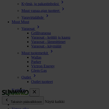
chevron_right
Kylmä- ja pakastinboksi
chevron_right
Muut vapaa-ajan tuotteet
chevron_right
Varavirtalähde
Muut
Muut
chevron_right
Varaosat
Grillivaraosa
Varaosat - keittiö ja kaasu
Varaosat - lämmittimet
Varaosat - käymälät
chevron_right
Muut tuotemerkit
Wallas
Parker
Victron Energy
Glem Gas
chevron_right
Outlet
Outlet tuotteet
Kotisivu
close
chevron_left
Kaikki tuotteet
Näytä kaikki
Takaisin päävalikkoon
Vapaa-aika