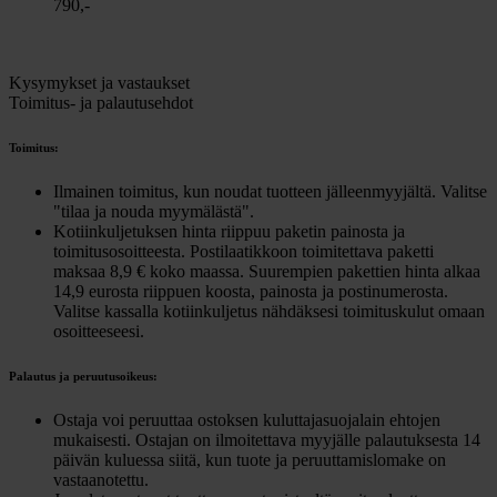
790,-
Kysymykset ja vastaukset
Toimitus- ja palautusehdot
Toimitus:
Ilmainen toimitus, kun noudat tuotteen jälleenmyyjältä. Valitse
"tilaa ja nouda myymälästä".
Kotiinkuljetuksen hinta riippuu paketin painosta ja
toimitusosoitteesta. Postilaatikkoon toimitettava paketti
maksaa 8,9 € koko maassa. Suurempien pakettien hinta alkaa
14,9 eurosta riippuen koosta, painosta ja postinumerosta.
Valitse kassalla kotiinkuljetus nähdäksesi toimituskulut omaan
osoitteeseesi.
Palautus ja peruutusoikeus:
Ostaja voi peruuttaa ostoksen kuluttajasuojalain ehtojen
mukaisesti. Ostajan on ilmoitettava myyjälle palautuksesta 14
päivän kuluessa siitä, kun tuote ja peruuttamislomake on
vastaanotettu.