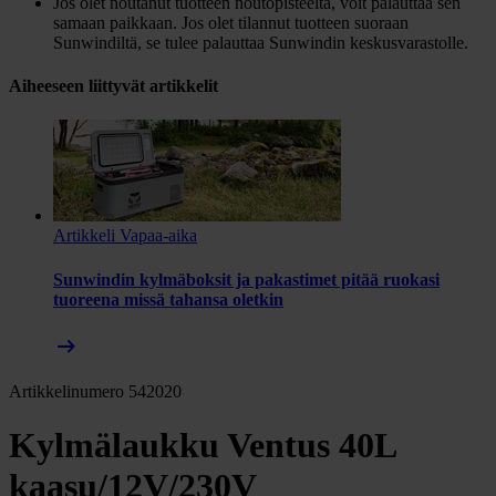
Jos olet noutanut tuotteen noutopisteeltä, voit palauttaa sen
samaan paikkaan. Jos olet tilannut tuotteen suoraan
Sunwindiltä, se tulee palauttaa Sunwindin keskusvarastolle.
Aiheeseen liittyvät artikkelit
Artikkeli
Vapaa-aika
Sunwindin kylmäboksit ja pakastimet pitää ruokasi
tuoreena missä tahansa oletkin
arrow_right_alt
Artikkelinumero 542020
Kylmälaukku Ventus 40L
kaasu/12V/230V