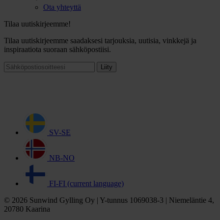
Ota yhteyttä
Tilaa uutiskirjeemme!
Tilaa uutiskirjeemme saadaksesi tarjouksia, uutisia, vinkkejä ja
inspiraatiota suoraan sähköpostiisi.
Liity
SV-SE
NB-NO
FI-FI
(current language)
© 2026 Sunwind Gylling Oy | Y-tunnus 1069038-3 | Niemeläntie 4,
20780 Kaarina