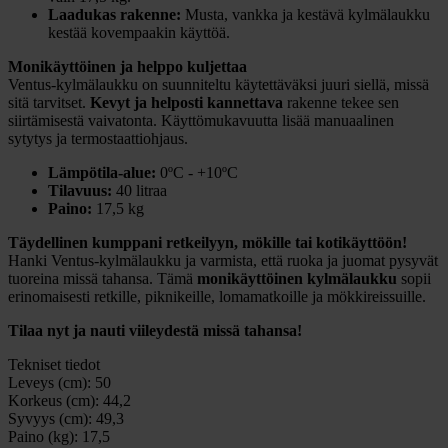
Laadukas rakenne:
Musta, vankka ja kestävä kylmälaukku
kestää kovempaakin käyttöä.
Monikäyttöinen ja helppo kuljettaa
Ventus-kylmälaukku on suunniteltu käytettäväksi juuri siellä, missä
sitä tarvitset.
Kevyt ja helposti kannettava
rakenne tekee sen
siirtämisestä vaivatonta. Käyttömukavuutta lisää manuaalinen
sytytys ja termostaattiohjaus.
Lämpötila-alue:
0ºC - +10ºC
Tilavuus:
40 litraa
Paino:
17,5 kg
Täydellinen kumppani retkeilyyn, mökille tai kotikäyttöön!
Hanki Ventus-kylmälaukku ja varmista, että ruoka ja juomat pysyvät
tuoreina missä tahansa. Tämä
monikäyttöinen kylmälaukku
sopii
erinomaisesti retkille, piknikeille, lomamatkoille ja mökkireissuille.
Tilaa nyt ja nauti viileydestä missä tahansa!
Tekniset tiedot
Leveys (cm):
50
Korkeus (cm):
44,2
Syvyys (cm):
49,3
Paino (kg):
17,5