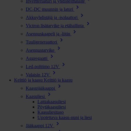
Invertterilaturi ja yhdistelmälaite
chevron_right
DC-DC muunnin ja laturi
chevron_right
Akkuyhdistäjä ja -isolaattori
chevron_right
Victron lisätarvike ja etähallinta
chevron_right
Asennuskaapeli ja -liitin
chevron_right
Tuuligeneraattori
chevron_right
Asennustarvike
chevron_right
Aggregaatti
chevron_right
Led-polttimo 12V
chevron_right
Valaisin 12V
Keittiö ja kaasu
Keittiö ja kaasu
chevron_right
Kaasujääkaappi
chevron_right
Kaasuliesi
Lattiakaasuliesi
Pöytäkaasuliesi
Kaasuliesitaso
Upotettava kaasu-uuni ja liesi
chevron_right
Jääkaappi 12V