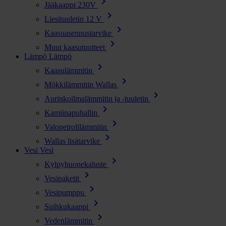
chevron_right
Jääkaappi 230V
chevron_right
Liesituuletin 12 V
chevron_right
Kaasuasennustarvike
chevron_right
Muut kaasutuotteet
Lämpö
Lämpö
chevron_right
Kaasulämmitin
chevron_right
Mökkilämmitin Wallas
chevron_right
Aurinkoilmalämmitin ja -tuuletin
chevron_right
Kamiinapuhallin
chevron_right
Valopetrolilämmitin
chevron_right
Wallas lisätarvike
Vesi
Vesi
chevron_right
Kylpyhuonekaluste
chevron_right
Vesipaketit
chevron_right
Vesipumppu
chevron_right
Suihkukaappi
chevron_right
Vedenlämmitin