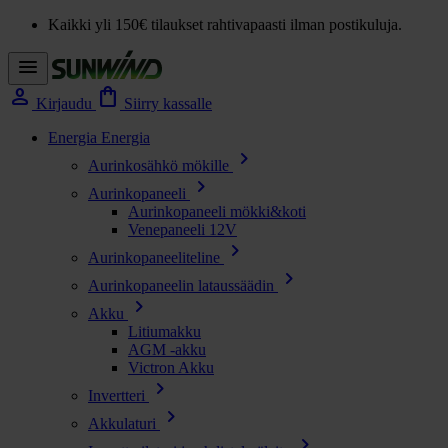
Kaikki yli 150€ tilaukset rahtivapaasti ilman postikuluja.
menu
person
shopping_bag
Kirjaudu
Siirry kassalle
Energia
Energia
chevron_right
Aurinkosähkö mökille
chevron_right
Aurinkopaneeli
Aurinkopaneeli mökki&koti
Venepaneeli 12V
chevron_right
Aurinkopaneeliteline
chevron_right
Aurinkopaneelin lataussäädin
chevron_right
Akku
Litiumakku
AGM -akku
Victron Akku
chevron_right
Invertteri
chevron_right
Akkulaturi
chevron_right