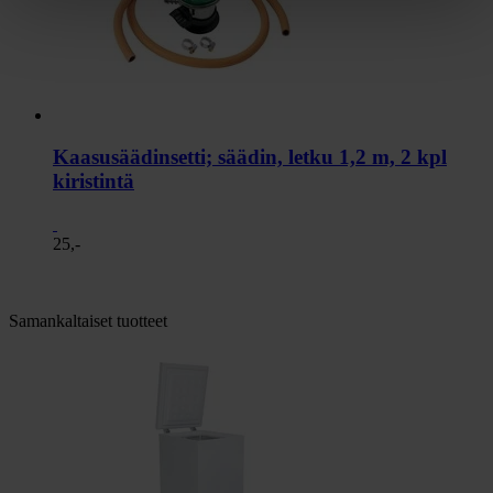
Kaasusäädinsetti; säädin, letku 1,2 m, 2 kpl
kiristintä
25,-
Samankaltaiset tuotteet