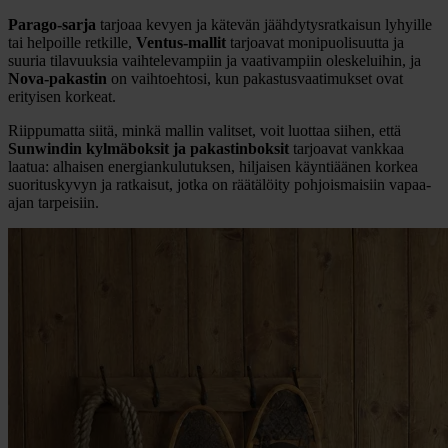
Parago-sarja
tarjoaa kevyen ja kätevän jäähdytysratkaisun lyhyille
tai helpoille retkille,
Ventus-mallit
tarjoavat monipuolisuutta ja
suuria tilavuuksia vaihtelevampiin ja vaativampiin oleskeluihin, ja
Nova-pakastin
on vaihtoehtosi, kun pakastusvaatimukset ovat
erityisen korkeat.
Riippumatta siitä, minkä mallin valitset, voit luottaa siihen, että
Sunwindin kylmäboksit ja pakastinboksit
tarjoavat vankkaa
laatua: alhaisen energiankulutuksen, hiljaisen käyntiäänen korkea
suorituskyvyn ja ratkaisut, jotka on räätälöity pohjoismaisiin vapaa-
ajan tarpeisiin.