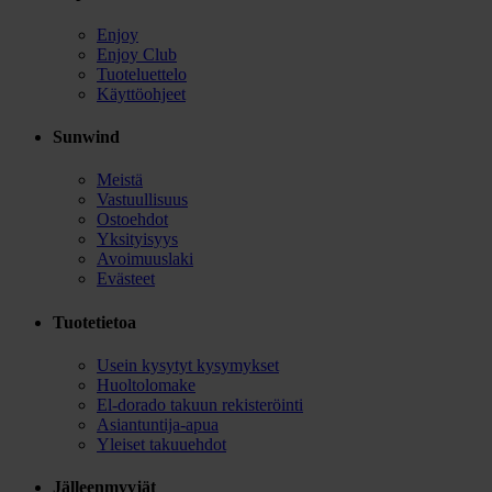
Enjoy
Enjoy Club
Tuoteluettelo
Käyttöohjeet
Sunwind
Meistä
Vastuullisuus
Ostoehdot
Yksityisyys
Avoimuuslaki
Evästeet
Tuotetietoa
Usein kysytyt kysymykset
Huoltolomake
El-dorado takuun rekisteröinti
Asiantuntija-apua
Yleiset takuuehdot
Jälleenmyyjät