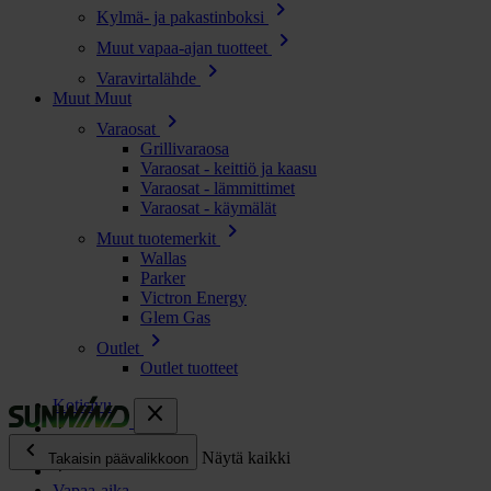
chevron_right
Kylmä- ja pakastinboksi
chevron_right
Muut vapaa-ajan tuotteet
chevron_right
Varavirtalähde
Muut
Muut
chevron_right
Varaosat
Grillivaraosa
Varaosat - keittiö ja kaasu
Varaosat - lämmittimet
Varaosat - käymälät
chevron_right
Muut tuotemerkit
Wallas
Parker
Victron Energy
Glem Gas
chevron_right
Outlet
Outlet tuotteet
Kotisivu
close
chevron_left
Enjoy
Näytä kaikki
Takaisin päävalikkoon
Vapaa-aika