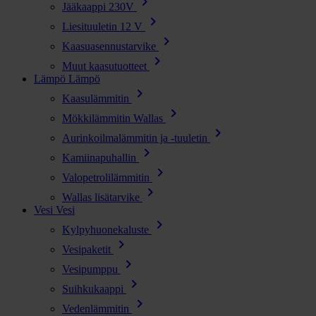
chevron_right
Jääkaappi 230V
chevron_right
Liesituuletin 12 V
chevron_right
Kaasuasennustarvike
chevron_right
Muut kaasutuotteet
Lämpö
Lämpö
chevron_right
Kaasulämmitin
chevron_right
Mökkilämmitin Wallas
chevron_right
Aurinkoilmalämmitin ja -tuuletin
chevron_right
Kamiinapuhallin
chevron_right
Valopetrolilämmitin
chevron_right
Wallas lisätarvike
Vesi
Vesi
chevron_right
Kylpyhuonekaluste
chevron_right
Vesipaketit
chevron_right
Vesipumppu
chevron_right
Suihkukaappi
chevron_right
Vedenlämmitin