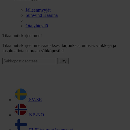
Jälleenmyyjät
Sunwind Kaarina
Ota yhteyttä
Tilaa uutiskirjeemme!
Tilaa uutiskirjeemme saadaksesi tarjouksia, uutisia, vinkkejä ja
inspiraatiota suoraan sähköpostiisi.
Liity
SV-SE
NB-NO
FI-FI
(current language)