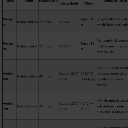
Tuote
Tyyppi
Kapasiteetti
Sopii parhaiten
(virtalähde)
/ Teho
Parago
Jopa –18
Lyhyet retket, veneily
Kylmälaatikko
21 litraa
12/24 V
21
°C
mökki, kompakti ratk
Perhe mökillä, pide
Parago
Jopa –18
Kylmälaatikko
35 litraa
12/24 V
matkat, enemmän til
35
°C
tarvitseville
Monipuolinen käyttö
Ventus
Kaasu / 12 V /
0–10 °C
autossa, veneessä tai
Kylmälaatikko
40 litraa
40L
230 V
jäähdytys
mökillä – joustava
ratkaisu
Mökille, metsästykse
Ventus
Kaasu / 12 V /
–2 °C – –
Pakastusboksi
70 litraa
kalastukseen, pidem
70L
230 V
15 °C
oleskelut, saaliin säil
Ympärivuotinen mök