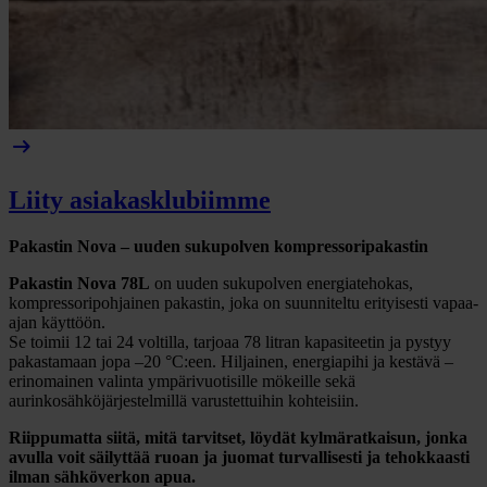
arrow_right_alt
Liity asiakasklubiimme
Pakastin Nova – uuden sukupolven kompressoripakastin
Pakastin Nova 78L
on uuden sukupolven energiatehokas,
kompressoripohjainen pakastin, joka on suunniteltu erityisesti vapaa-
ajan käyttöön.
Se toimii 12 tai 24 voltilla, tarjoaa 78 litran kapasiteetin ja pystyy
pakastamaan jopa –20 °C:een. Hiljainen, energiapihi ja kestävä –
erinomainen valinta ympärivuotisille mökeille sekä
aurinkosähköjärjestelmillä varustettuihin kohteisiin.
Riippumatta siitä, mitä tarvitset, löydät kylmäratkaisun, jonka
avulla voit säilyttää ruoan ja juomat turvallisesti ja tehokkaasti
ilman sähköverkon apua.