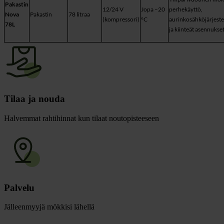
Pakastin
12/24 V
Jopa –20
perhekäyttö,
Nova
Pakastin
78 litraa
(kompressori)
°C
aurinkosähköjärjest
78L
ja kiinteät asennukse
Tilaa ja nouda
Halvemmat rahtihinnat kun tilaat noutopisteeseen
Palvelu
Jälleenmyyjä mökkisi lähellä