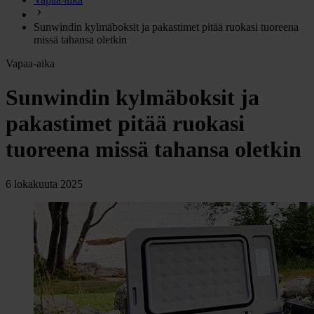
chevron_right
Energia
Sunwindin kylmäboksit ja pakastimet pitää ruokasi tuoreena
chevron_right
Keittiö ja kaasu
missä tahansa oletkin
chevron_right
Lämpö
Vapaa-aika
chevron_right
Vesi
Sunwindin kylmäboksit ja
chevron_right
Käymälä
pakastimet pitää ruokasi
chevron_right
Piha ja Puutarha
tuoreena missä tahansa oletkin
chevron_right
Vapaa-aika ja Retkeily
chevron_right
Muut
6 lokakuuta 2025