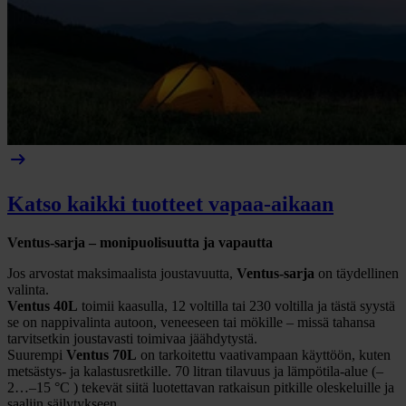
arrow_right_alt
Katso kaikki tuotteet vapaa-aikaan
Ventus-sarja – monipuolisuutta ja vapautta
Jos arvostat maksimaalista joustavuutta,
Ventus-sarja
on täydellinen
valinta.
Ventus 40L
toimii kaasulla, 12 voltilla tai 230 voltilla ja tästä syystä
se on nappivalinta autoon, veneeseen tai mökille – missä tahansa
tarvitsetkin joustavasti toimivaa jäähdytystä.
Suurempi
Ventus 70L
on tarkoitettu vaativampaan käyttöön, kuten
metsästys- ja kalastusretkille. 70 litran tilavuus ja lämpötila-alue (–
2…–15 °C ) tekevät siitä luotettavan ratkaisun pitkille oleskeluille ja
saaliin säilytykseen.