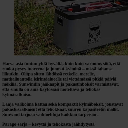
Harva asia tuntuu yhtä hyvältä, kuin kuin varmuus siitä, että
ruoka pysyy tuoreena ja juomat kylminä – missä tahansa
liikutkin. Olitpa sitten lähdössä retkelle, merelle,
matkailuautolla leirintäalueelle tai viettämässä pitkiä päiviä
mökillä, Sunwindin jääkaapit ja pakastinboksit varmistavat,
että sinulla on aina käytössäsi luotettava ja tehokas
kylmäratkaisu.
Laaja valikoima kattaa sekä kompaktit kylmäboksit, joustavat
pakastusratkaisut että tehokkaat, suuren kapasiteetin mallit.
Sunwind tarjoaa vaihtoehtoja kaikkiin tarpeisiin .
Parago-sarja – kevyttä ja tehokasta jäähdytystä