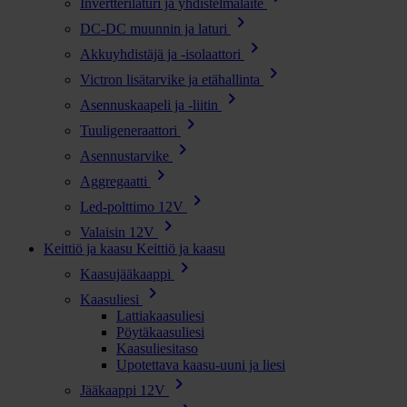
Invertterilaturi ja yhdistelmälaite
chevron_right
DC-DC muunnin ja laturi
chevron_right
Akkuyhdistäjä ja -isolaattori
chevron_right
Victron lisätarvike ja etähallinta
chevron_right
Asennuskaapeli ja -liitin
chevron_right
Tuuligeneraattori
chevron_right
Asennustarvike
chevron_right
Aggregaatti
chevron_right
Led-polttimo 12V
chevron_right
Valaisin 12V
Keittiö ja kaasu
Keittiö ja kaasu
chevron_right
Kaasujääkaappi
chevron_right
Kaasuliesi
Lattiakaasuliesi
Pöytäkaasuliesi
Kaasuliesitaso
Upotettava kaasu-uuni ja liesi
chevron_right
Jääkaappi 12V