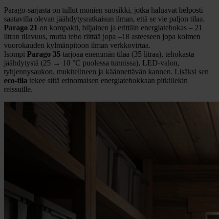
Parago-sarjasta on tullut monien suosikki, jotka haluavat helposti
saatavilla olevan jäähdytysratkaisun ilman, että se vie paljon tilaa.
Parago 21
on kompakti, hiljainen ja erittäin energiatehokas – 21
litran tilavuus, mutta teho riittää jopa –18 asteeseen jopa kolmen
vuorokauden kylmänpitoon ilman verkkovirtaa.
Isompi
Parago 35
tarjoaa enemmän tilaa (35 litraa), tehokasta
jäähdytystä (25 → 10 °C puolessa tunnissa), LED-valon,
tyhjennysaukon, mukitelineen ja käännettävän kannen. Lisäksi sen
eco-tila
tekee siitä erinomaisen energiatehokkaan pitkillekin
reissuille.