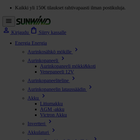
Kaikki yli 150€ tilaukset rahtivapaasti ilman postikuluja.
menu
person
shopping_bag
Kirjaudu
Siirry kassalle
Energia
Energia
chevron_right
Aurinkosähkö mökille
chevron_right
Aurinkopaneeli
Aurinkopaneeli mökki&koti
Venepaneeli 12V
chevron_right
Aurinkopaneeliteline
chevron_right
Aurinkopaneelin lataussäädin
chevron_right
Akku
Litiumakku
AGM -akku
Victron Akku
chevron_right
Invertteri
chevron_right
Akkulaturi
chevron_right