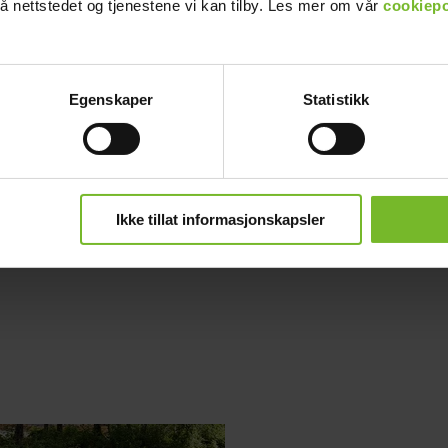
å nettstedet og tjenestene vi kan tilby. Les mer om vår
cookiepo
Egenskaper
Statistikk
Inspiraatioita sinulle, joka rakastat mökkielämää.
Enjoy your spare time!
Ikke tillat informasjonskapsler