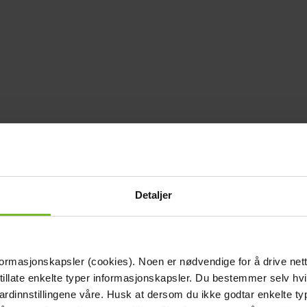
Detaljer
formasjonskapsler (cookies). Noen er nødvendige for å drive net
 tillate enkelte typer informasjonskapsler. Du bestemmer selv hv
dardinnstillingene våre. Husk at dersom du ikke godtar enkelte t