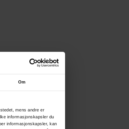
Om
tstedet, mens andre er
ilke informasjonskapsler du
yper informasjonskapsler, kan