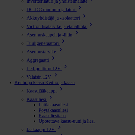
Invertterilaturi ja yhdistelmälaite
chevron_right
DC-DC muunnin ja laturi
chevron_right
Akkuyhdistäjä ja -isolaattori
chevron_right
Victron lisätarvike ja etähallinta
chevron_right
Asennuskaapeli ja -liitin
chevron_right
Tuuligeneraattori
chevron_right
Asennustarvike
chevron_right
Aggregaatti
chevron_right
Led-polttimo 12V
chevron_right
Valaisin 12V
Keittiö ja kaasu
Keittiö ja kaasu
chevron_right
Kaasujääkaappi
chevron_right
Kaasuliesi
Lattiakaasuliesi
Pöytäkaasuliesi
Kaasuliesitaso
Upotettava kaasu-uuni ja liesi
chevron_right
Jääkaappi 12V