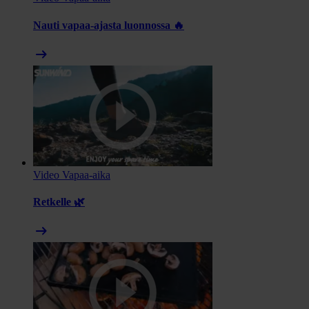
Nauti vapaa-ajasta luonnossa 🔥
arrow_right_alt
Video
Vapaa-aika
Retkelle 🌿
arrow_right_alt