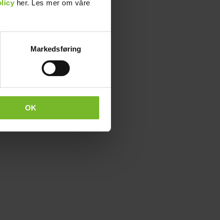
licy
her. Les mer om våre
Markedsføring
OK