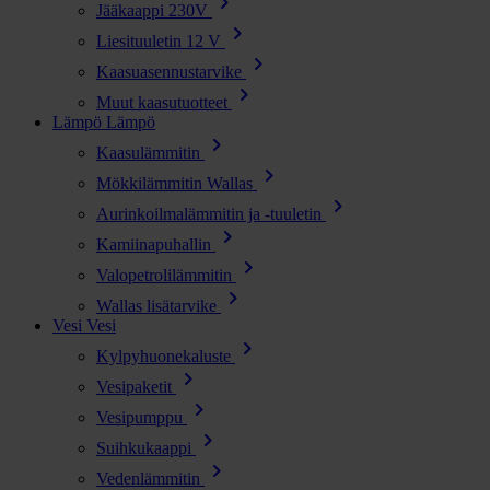
chevron_right
Jääkaappi 230V
chevron_right
Liesituuletin 12 V
chevron_right
Kaasuasennustarvike
chevron_right
Muut kaasutuotteet
Lämpö
Lämpö
chevron_right
Kaasulämmitin
chevron_right
Mökkilämmitin Wallas
chevron_right
Aurinkoilmalämmitin ja -tuuletin
chevron_right
Kamiinapuhallin
chevron_right
Valopetrolilämmitin
chevron_right
Wallas lisätarvike
Vesi
Vesi
chevron_right
Kylpyhuonekaluste
chevron_right
Vesipaketit
chevron_right
Vesipumppu
chevron_right
Suihkukaappi
chevron_right
Vedenlämmitin