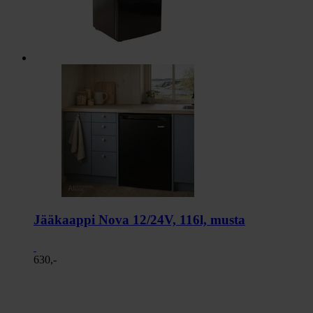
Jääkaappi Nova 12/24V, 116l, musta
630,-