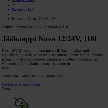
chevron_right
Energia
Jääkaappi 12V
chevron_right
Keittiö ja kaasu
chevron_right
Jääkaappi Nova 12/24V, 116l
Lämpö
chevron_right
Artikkelinumero 541525—7028640111316
Vesi
chevron_right
Jääkaappi Nova 12/24V, 116l
Käymälä
chevron_right
Piha ja Puutarha
chevron_right
Nova 12V jääkaappi on kompressorijääkaappi, joka sopii
Vapaa-aika ja Retkeily
täydellisesti mökille, veneeseen tai asuntovaunuun. Nämä 12 voltin
chevron_right
jääkaapit ovat erittäin korkealaatuisia ja kuluttavat huomattavasti
Muut
vähemmän sähköä kuin aiemmat 12 voltin mallit.
630,-
Varastossa. Toimitusaika 1-3 arkipäivää.
Osta tuote
Tilaa ja nouda
Vertaa