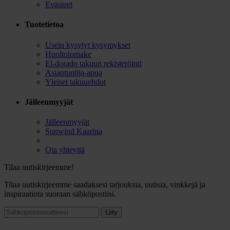
Evästeet
Tuotetietoa
Usein kysytyt kysymykset
Huoltolomake
El-dorado takuun rekisteröinti
Asiantuntija-apua
Yleiset takuuehdot
Jälleenmyyjät
Jälleenmyyjät
Sunwind Kaarina
Ota yhteyttä
Tilaa uutiskirjeemme!
Tilaa uutiskirjeemme saadaksesi tarjouksia, uutisia, vinkkejä ja
inspiraatiota suoraan sähköpostiisi.
Liity