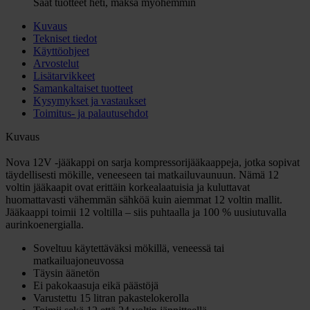
Saat tuotteet heti, maksa myöhemmin
Kuvaus
Tekniset tiedot
Käyttöohjeet
Arvostelut
Lisätarvikkeet
Samankaltaiset tuotteet
Kysymykset ja vastaukset
Toimitus- ja palautusehdot
Kuvaus
Nova 12V -jääkappi on sarja kompressorijääkaappeja, jotka sopivat
täydellisesti mökille, veneeseen tai matkailuvaunuun. Nämä 12
voltin jääkaapit ovat erittäin korkealaatuisia ja kuluttavat
huomattavasti vähemmän sähköä kuin aiemmat 12 voltin mallit.
Jääkaappi toimii 12 voltilla – siis puhtaalla ja 100 % uusiutuvalla
aurinkoenergialla.
Soveltuu käytettäväksi mökillä, veneessä tai
matkailuajoneuvossa
Täysin äänetön
Ei pakokaasuja eikä päästöjä
Varustettu 15 litran pakastelokerolla