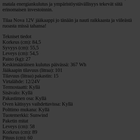
matala energiankulutus ja ympäristöystävällisyys tekevät siitä
erinomaisen investoinnin.
Tilaa Nova 12V jääkaappi jo tänään ja nauti raikkaasta ja viileästä
ruoasta missä tahansa!
Tekniset tiedot
Korkeus (cm):
84,5
Syvyys (cm):
55,5
Leveys (cm):
54,5
Paino (kg):
27
Keskimääräinen kulutus päivässä:
367 Wh
Jääkaapin tilavuus (litraa):
101
Tilavuus (litraa) pakastin:
15
Virtalähde:
12/24V
Termostaatti:
Kyllä
Sisävalo:
Kyllä
Pakastimen osa:
Kyllä
Oven kätisyys vaihdettavissa:
Kyllä
Polttimo mukana:
Kyllä
Tuotemerkki:
Sunwind
Paketin mitat
Leveys (cm):
58
Korkeus (cm):
89
Pituus (cm):
60