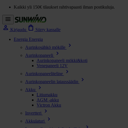
Kaikki yli 150€ tilaukset rahtivapaasti ilman postikuluja.
menu
person
shopping_bag
Kirjaudu
Siirry kassalle
Energia
Energia
chevron_right
Aurinkosähkö mökille
chevron_right
Aurinkopaneeli
Aurinkopaneeli mökki&koti
Venepaneeli 12V
chevron_right
Aurinkopaneeliteline
chevron_right
Aurinkopaneelin lataussäädin
chevron_right
Akku
Litiumakku
AGM -akku
Victron Akku
chevron_right
Invertteri
chevron_right
Akkulaturi
chevron_right