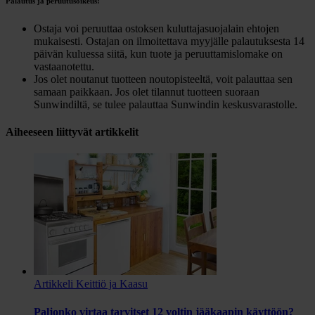
Palautus ja peruutusoikeus:
Ostaja voi peruuttaa ostoksen kuluttajasuojalain ehtojen
mukaisesti. Ostajan on ilmoitettava myyjälle palautuksesta 14
päivän kuluessa siitä, kun tuote ja peruuttamislomake on
vastaanotettu.
Jos olet noutanut tuotteen noutopisteeltä, voit palauttaa sen
samaan paikkaan. Jos olet tilannut tuotteen suoraan
Sunwindiltä, se tulee palauttaa Sunwindin keskusvarastolle.
Aiheeseen liittyvät artikkelit
Artikkeli
Keittiö ja Kaasu
Paljonko virtaa tarvitset 12 voltin jääkaapin käyttöön?