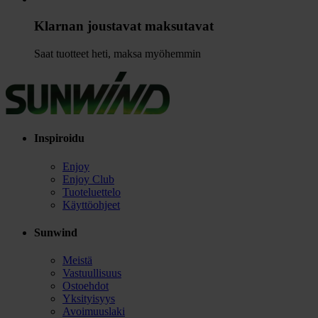
Klarnan joustavat maksutavat
Saat tuotteet heti, maksa myöhemmin
Inspiroidu
Enjoy
Enjoy Club
Tuoteluettelo
Käyttöohjeet
Sunwind
Meistä
Vastuullisuus
Ostoehdot
Yksityisyys
Avoimuuslaki