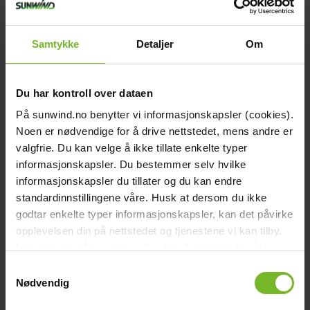
Jääkaappi Nova 12/24V, 222l
Samtykke
Detaljer
Om
Ei varastossa.
950,-
Du har kontroll over dataen
På sunwind.no benytter vi informasjonskapsler (cookies).
Noen er nødvendige for å drive nettstedet, mens andre er
valgfrie. Du kan velge å ikke tillate enkelte typer
informasjonskapsler. Du bestemmer selv hvilke
informasjonskapsler du tillater og du kan endre
standardinnstillingene våre. Husk at dersom du ikke
godtar enkelte typer informasjonskapsler, kan det påvirke
opplevelsen din på nettstedet og tjenestene vi kan tilby.
Les mer om vår
cookiepolicy
her. Les mer om våre
rutiner for
personvern
her.
Samtykkevalg
Nødvendig