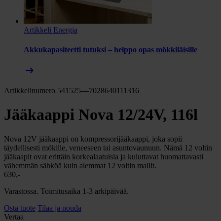
Artikkeli
Energia
Akkukapasiteetti tutuksi – helppo opas mökkiläisille
arrow_right_alt
Artikkelinumero 541525—7028640111316
Jääkaappi Nova 12/24V, 116l
Nova 12V jääkaappi on kompressorijääkaappi, joka sopii
täydellisesti mökille, veneeseen tai asuntovaunuun. Nämä 12 voltin
jääkaapit ovat erittäin korkealaatuisia ja kuluttavat huomattavasti
vähemmän sähköä kuin aiemmat 12 voltin mallit.
630,-
Varastossa. Toimitusaika 1-3 arkipäivää.
Osta tuote
Tilaa ja nouda
Vertaa