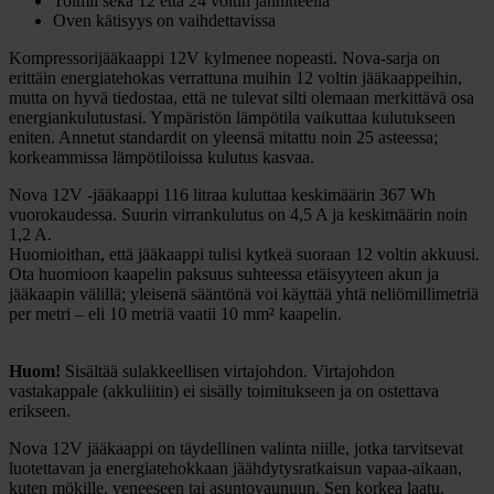
Toimii sekä 12 että 24 voltin jännitteellä
Oven kätisyys on vaihdettavissa
Kompressorijääkaappi 12V kylmenee nopeasti. Nova-sarja on
erittäin energiatehokas verrattuna muihin 12 voltin jääkaappeihin,
mutta on hyvä tiedostaa, että ne tulevat silti olemaan merkittävä osa
energiankulutustasi. Ympäristön lämpötila vaikuttaa kulutukseen
eniten. Annetut standardit on yleensä mitattu noin 25 asteessa;
korkeammissa lämpötiloissa kulutus kasvaa.
Nova 12V -jääkaappi 116 litraa kuluttaa keskimäärin 367 Wh
vuorokaudessa. Suurin virrankulutus on 4,5 A ja keskimäärin noin
1,2 A.
Huomioithan, että jääkaappi tulisi kytkeä suoraan 12 voltin akkuusi.
Ota huomioon kaapelin paksuus suhteessa etäisyyteen akun ja
jääkaapin välillä; yleisenä sääntönä voi käyttää yhtä neliömillimetriä
per metri – eli 10 metriä vaatii 10 mm² kaapelin.
Huom!
Sisältää sulakkeellisen virtajohdon. Virtajohdon
vastakappale (akkuliitin) ei sisälly toimitukseen ja on ostettava
erikseen.
Nova 12V jääkaappi on täydellinen valinta niille, jotka tarvitsevat
luotettavan ja energiatehokkaan jäähdytysratkaisun vapaa-aikaan,
kuten mökille, veneeseen tai asuntovaunuun. Sen korkea laatu,