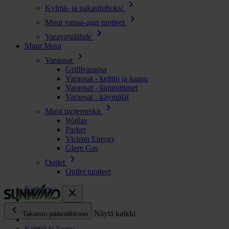
chevron_right
Kylmä- ja pakastinboksi
chevron_right
Muut vapaa-ajan tuotteet
chevron_right
Varavirtalähde
Muut
Muut
chevron_right
Varaosat
Grillivaraosa
Varaosat - keittiö ja kaasu
Varaosat - lämmittimet
Varaosat - käymälät
chevron_right
Muut tuotemerkit
Wallas
Parker
Victron Energy
Glem Gas
chevron_right
Outlet
Outlet tuotteet
Kotisivu
close
chevron_left
Kaikki tuotteet
Näytä kaikki
Takaisin päävalikkoon
Keittiö ja kaasu