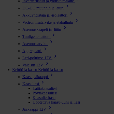
Invertterilaturi ja yhdistelmälaite
chevron_right
DC-DC muunnin ja laturi
chevron_right
Akkuyhdistäjä ja -isolaattori
chevron_right
Victron lisätarvike ja etähallinta
chevron_right
Asennuskaapeli ja -liitin
chevron_right
Tuuligeneraattori
chevron_right
Asennustarvike
chevron_right
Aggregaatti
chevron_right
Led-polttimo 12V
chevron_right
Valaisin 12V
Keittiö ja kaasu
Keittiö ja kaasu
chevron_right
Kaasujääkaappi
chevron_right
Kaasuliesi
Lattiakaasuliesi
Pöytäkaasuliesi
Kaasuliesitaso
Upotettava kaasu-uuni ja liesi
chevron_right
Jääkaappi 12V