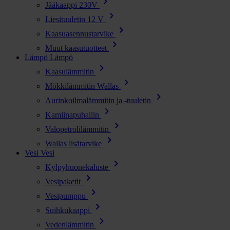
chevron_right
Jääkaappi 230V
chevron_right
Liesituuletin 12 V
chevron_right
Kaasuasennustarvike
chevron_right
Muut kaasutuotteet
Lämpö
Lämpö
chevron_right
Kaasulämmitin
chevron_right
Mökkilämmitin Wallas
chevron_right
Aurinkoilmalämmitin ja -tuuletin
chevron_right
Kamiinapuhallin
chevron_right
Valopetrolilämmitin
chevron_right
Wallas lisätarvike
Vesi
Vesi
chevron_right
Kylpyhuonekaluste
chevron_right
Vesipaketit
chevron_right
Vesipumppu
chevron_right
Suihkukaappi
chevron_right
Vedenlämmitin