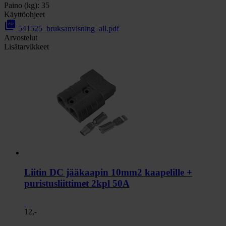
Paino (kg):
35
Käyttöohjeet
picture_as_pdf
541525_bruksanvisning_all.pdf
Arvostelut
Lisätarvikkeet
Liitin DC jääkaapin 10mm2 kaapelille +
puristusliittimet 2kpl 50A
12,-