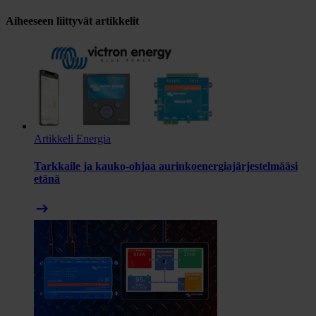
Aiheeseen liittyvät artikkelit
Artikkeli
Energia
Tarkkaile ja kauko-ohjaa aurinkoenergiajärjestelmääsi
etänä
arrow_right_alt