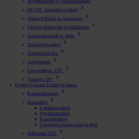
Invertterilaturi ja yhdistelmälaite
chevron_right
DC-DC muunnin ja laturi
chevron_right
Akkuyhdistäjä ja -isolaattori
chevron_right
Victron lisätarvike ja etähallinta
chevron_right
Asennuskaapeli ja -liitin
chevron_right
Tuuligeneraattori
chevron_right
Asennustarvike
chevron_right
Aggregaatti
chevron_right
Led-polttimo 12V
chevron_right
Valaisin 12V
Keittiö ja kaasu
Keittiö ja kaasu
chevron_right
Kaasujääkaappi
chevron_right
Kaasuliesi
Lattiakaasuliesi
Pöytäkaasuliesi
Kaasuliesitaso
Upotettava kaasu-uuni ja liesi
chevron_right
Jääkaappi 12V