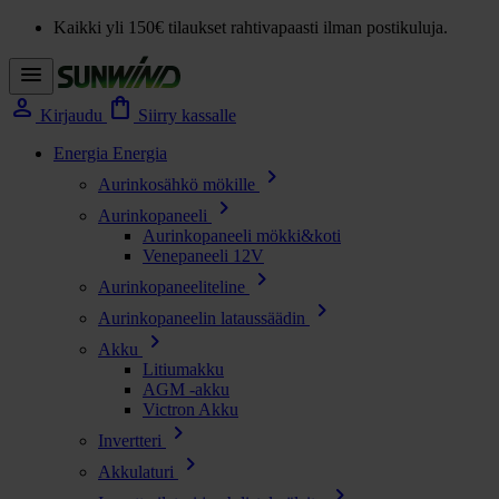
Kaikki yli 150€ tilaukset rahtivapaasti ilman postikuluja.
menu
person
shopping_bag
Kirjaudu
Siirry kassalle
Energia
Energia
chevron_right
Aurinkosähkö mökille
chevron_right
Aurinkopaneeli
Aurinkopaneeli mökki&koti
Venepaneeli 12V
chevron_right
Aurinkopaneeliteline
chevron_right
Aurinkopaneelin lataussäädin
chevron_right
Akku
Litiumakku
AGM -akku
Victron Akku
chevron_right
Invertteri
chevron_right
Akkulaturi
chevron_right