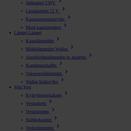
chevron_right
Jääkaappi 230V
chevron_right
Liesituuletin 12 V
chevron_right
Kaasuasennustarvike
chevron_right
Muut kaasutuotteet
Lämpö
Lämpö
chevron_right
Kaasulämmitin
chevron_right
Mökkilämmitin Wallas
chevron_right
Aurinkoilmalämmitin ja -tuuletin
chevron_right
Kamiinapuhallin
chevron_right
Valopetrolilämmitin
chevron_right
Wallas lisätarvike
Vesi
Vesi
chevron_right
Kylpyhuonekaluste
chevron_right
Vesipaketit
chevron_right
Vesipumppu
chevron_right
Suihkukaappi
chevron_right
Vedenlämmitin