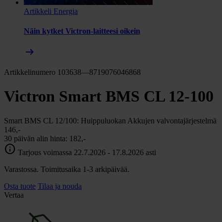
Artikkeli
Energia
Näin kytket Victron-laitteesi oikein
arrow_right_alt
Artikkelinumero 103638—8719076046868
Victron Smart BMS CL 12-100
Smart BMS CL 12/100: Huippuluokan Akkujen valvontajärjestelmä
146,-
30 päivän alin hinta:
182,-
info
Tarjous voimassa 22.7.2026 - 17.8.2026 asti
Varastossa. Toimitusaika 1-3 arkipäivää.
Osta tuote
Tilaa ja nouda
Vertaa