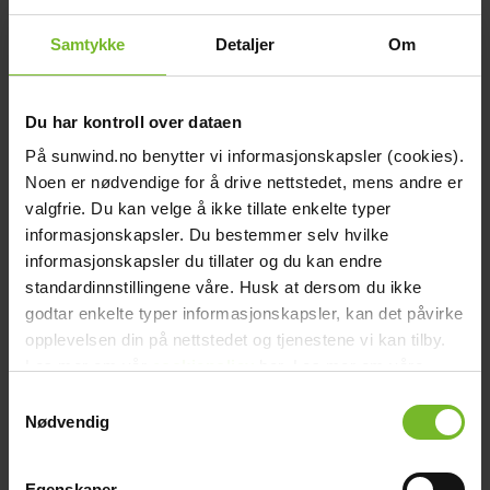
Victron tuotenumero:
BMS110022000
Paketin mitat
Samtykke
Detaljer
Om
Leveys (cm):
31
Korkeus (cm):
8
Pituus (cm):
14
Paino (kg):
2
Du har kontroll over dataen
Käyttöohjeet
picture_as_pdf
picture_as_pdf
På sunwind.no benytter vi informasjonskapsler (cookies).
103638_bruksanvisning_all.pdf
103638_Datasheet_all.pdf
Noen er nødvendige for å drive nettstedet, mens andre er
Arvostelut
Lisätarvikkeet
valgfrie. Du kan velge å ikke tillate enkelte typer
informasjonskapsler. Du bestemmer selv hvilke
-20%
informasjonskapsler du tillater og du kan endre
standardinnstillingene våre. Husk at dersom du ikke
godtar enkelte typer informasjonskapsler, kan det påvirke
opplevelsen din på nettstedet og tjenestene vi kan tilby.
Les mer om vår
cookiepolicy
her. Les mer om våre
rutiner for
personvern
her.
Samtykkevalg
Nødvendig
Egenskaper