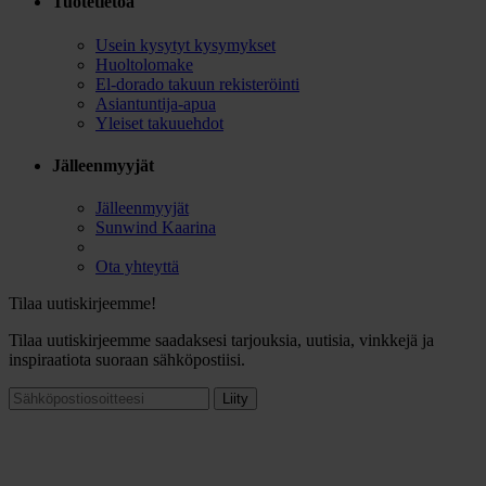
Tuotetietoa
Usein kysytyt kysymykset
Huoltolomake
El-dorado takuun rekisteröinti
Asiantuntija-apua
Yleiset takuuehdot
Jälleenmyyjät
Jälleenmyyjät
Sunwind Kaarina
Ota yhteyttä
Tilaa uutiskirjeemme!
Tilaa uutiskirjeemme saadaksesi tarjouksia, uutisia, vinkkejä ja
inspiraatiota suoraan sähköpostiisi.
Liity