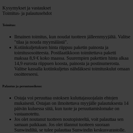
Kysymykset ja vastaukset
Toimitus- ja palautusehdot
Toimitus:
Ilmainen toimitus, kun noudat tuotteen jälleenmyyjältä. Valitse
"tilaa ja nouda myymälästä".
Kotiinkuljetuksen hinta riippuu paketin painosta ja
toimitusosoitteesta. Postilaatikkoon toimitettava paketti
maksaa 8,9 € koko maassa. Suurempien pakettien hinta alkaa
14,9 eurosta riippuen koosta, painosta ja postinumerosta.
Valitse kassalla kotiinkuljetus nähdäksesi toimituskulut omaan
osoitteeseesi.
Palautus ja peruutusoikeus:
Ostaja voi peruuttaa ostoksen kuluttajasuojalain ehtojen
mukaisesti. Ostajan on ilmoitettava myyjälle palautuksesta 14
päivän kuluessa siitä, kun tuote ja peruuttamislomake on
vastaanotettu.
Jos olet noutanut tuotteen noutopisteeltä, voit palauttaa sen
samaan paikkaan. Jos olet tilannut tuotteen suoraan
Sunwindiltä, se tulee palauttaa Sunwindin keskusvarastolle.