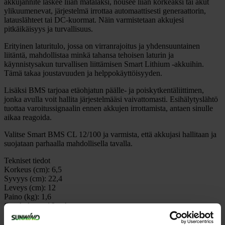
akkujännite laskee liian matalaksi, nousee liian korkeaksi tai akut
ylikuumenevat, järjestelmä irrottaa automaattisesti generaattorin,
latauslähteet tai DC-kuormat. Näin varmistetaan akkujesi
pitkäikäisyys ja turvallisuus.
Erityinen laturitulo, jossa on virranrajoitus ja yhdensuuntainen
liitäntä, mahdollistaa minkä tahansa tehoisen laturin ja
käynnistysakun turvallisen liittämisen Smart Lithium -akkuihin.
Tämä takaa joustavuuden ja helppokäyttöisyyden.
Lisäksi BMS tarjoaa etäohjatun päälle- ja poiskytkentäliittimen,
jonka avulla voit hallita järjestelmääsi vaivattomasti. Esihälytyslähtö
tuottaa varoitussignaalin ennen akkujen irrottamista, antaen sinulle
aikaa reagoida.
Valitse Smart BMS CL 12/100 ja varmista, että akkujasi hallitaan ja
suojataan parhaalla mahdollisella tavalla.
Tekniset tiedot
Korkeus (cm):
6,5
Syvyys (cm):
22,4
Leveys (cm):
12
Paino (kg):
1,6
Omakulutus:
16 mA
Tuotemerkki:
Victron Energy
Tuotetyyppi:
BMS