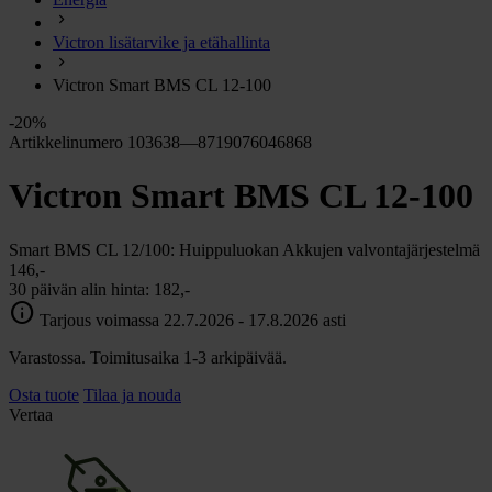
chevron_right
Energia
Victron lisätarvike ja etähallinta
chevron_right
Keittiö ja kaasu
chevron_right
Victron Smart BMS CL 12-100
Lämpö
chevron_right
-20%
Vesi
Artikkelinumero 103638—8719076046868
chevron_right
Käymälä
Victron Smart BMS CL 12-100
chevron_right
Piha ja Puutarha
chevron_right
Vapaa-aika ja Retkeily
Smart BMS CL 12/100: Huippuluokan Akkujen valvontajärjestelmä
chevron_right
146,-
Muut
30 päivän alin hinta:
182,-
info
Tarjous voimassa 22.7.2026 - 17.8.2026 asti
Varastossa. Toimitusaika 1-3 arkipäivää.
Osta tuote
Tilaa ja nouda
Vertaa