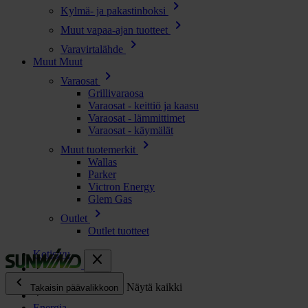
chevron_right
Kylmä- ja pakastinboksi
chevron_right
Muut vapaa-ajan tuotteet
chevron_right
Varavirtalähde
Muut
Muut
chevron_right
Varaosat
Grillivaraosa
Varaosat - keittiö ja kaasu
Varaosat - lämmittimet
Varaosat - käymälät
chevron_right
Muut tuotemerkit
Wallas
Parker
Victron Energy
Glem Gas
chevron_right
Outlet
Outlet tuotteet
Kotisivu
close
chevron_left
Kaikki tuotteet
Näytä kaikki
Takaisin päävalikkoon
Energia