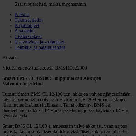
Saat tuotteet heti, maksa myöhemmin
Kuvaus
Tekniset tiedot
Käyttöohjeet
Arvostelut
Lisätarvikkeet
Kysymykset ja vastaukset
Toimitus- ja palautusehdot
Kuvaus
Victron energy tuotekoodi: BMS110022000
Smart BMS CL 12/100: Huippuluokan Akkujen
Valvontajärjestelmä
Tutustu Smart BMS CL 12/100:een, akkujen valvontajärjestelmään,
joka on suunniteltu erityisesti Victronin LiFePO4 Smart -akkujen
(litiumrautafosfaatti) hallintaan. Tämä edistynyt BMS on
ihanteellinen ratkaisu 12 V:n järjestelmiin, joissa käytetään 12 V:n
generaattoria.
Smart BMS CL 12/100 ei ainoastaan valvo akkujasi, vaan tarjoaa
myös kattavan suojauksen kullekin yksittäiselle akkukennolle. Jos