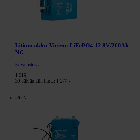
Litium akku Victron LiFePO4 12,8V/200Ah
NG
Ei varastossa.
1 019,-
30 päivän alin hinta:
1 274,-
-20%