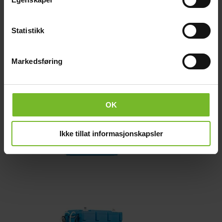
Kaapeli Victron Smart BMS CL 12-100
Statistikk
16,-
30 päivän alin hinta:
20,-
Markedsføring
-20%
OK
Ikke tillat informasjonskapsler