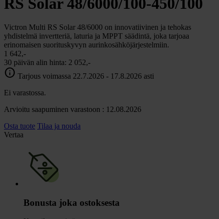
RS Solar 48/6000/100-450/100
Victron Multi RS Solar 48/6000 on innovatiivinen ja tehokas
yhdistelmä invertteriä, laturia ja MPPT säädintä, joka tarjoaa
erinomaisen suorituskyvyn aurinkosähköjärjestelmiin.
1 642,-
30 päivän alin hinta:
2 052,-
info
Tarjous voimassa 22.7.2026 - 17.8.2026 asti
Ei varastossa.
Arvioitu saapuminen varastoon : 12.08.2026
Osta tuote
Tilaa ja nouda
Vertaa
Bonusta joka ostoksesta