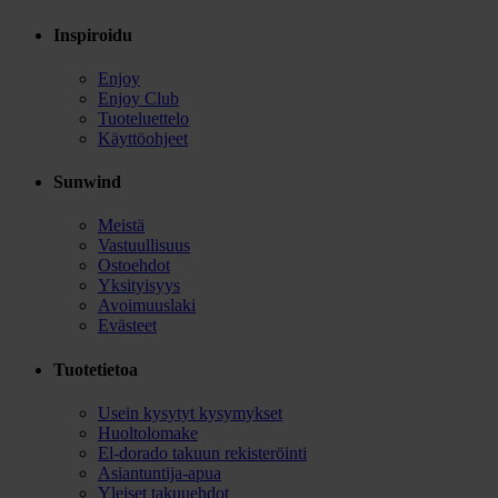
Inspiroidu
Enjoy
Enjoy Club
Tuoteluettelo
Käyttöohjeet
Sunwind
Meistä
Vastuullisuus
Ostoehdot
Yksityisyys
Avoimuuslaki
Evästeet
Tuotetietoa
Usein kysytyt kysymykset
Huoltolomake
El-dorado takuun rekisteröinti
Asiantuntija-apua
Yleiset takuuehdot