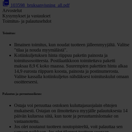
picture_as_pdf
103598_bruksanvisning_all.pdf
Arvostelut
Kysymykset ja vastaukset
Toimitus- ja palautusehdot
Toimitus:
Ilmainen toimitus, kun noudat tuotteen jälleenmyyjältä. Valitse
"tilaa ja nouda myymälästä".
Kotiinkuljetuksen hinta riippuu paketin painosta ja
toimitusosoitteesta. Postilaatikkoon toimitettava paketti
maksaa 8,9 € koko maassa. Suurempien pakettien hinta alkaa
14,9 eurosta riippuen koosta, painosta ja postinumerosta.
Valitse kassalla kotiinkuljetus nähdäksesi toimituskulut omaan
osoitteeseesi.
Palautus ja peruutusoikeus:
Ostaja voi peruuttaa ostoksen kuluttajasuojalain ehtojen
mukaisesti. Ostajan on ilmoitettava myyjälle palautuksesta 14
päivän kuluessa siitä, kun tuote ja peruuttamislomake on
vastaanotettu.
Jos olet noutanut tuotteen noutopisteeltä, voit palauttaa sen
samaan paikkaan. Jos olet tilannut tuotteen suoraan