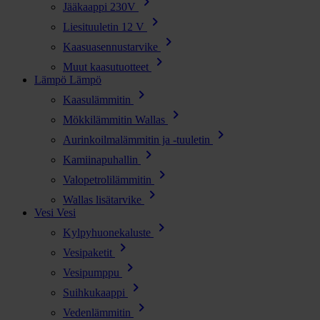
chevron_right
Jääkaappi 230V
chevron_right
Liesituuletin 12 V
chevron_right
Kaasuasennustarvike
chevron_right
Muut kaasutuotteet
Lämpö
Lämpö
chevron_right
Kaasulämmitin
chevron_right
Mökkilämmitin Wallas
chevron_right
Aurinkoilmalämmitin ja -tuuletin
chevron_right
Kamiinapuhallin
chevron_right
Valopetrolilämmitin
chevron_right
Wallas lisätarvike
Vesi
Vesi
chevron_right
Kylpyhuonekaluste
chevron_right
Vesipaketit
chevron_right
Vesipumppu
chevron_right
Suihkukaappi
chevron_right
Vedenlämmitin