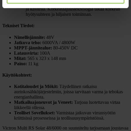
Laite painaa vain 11 kg, mikä tekee siitä helpon asentaa
ja käsitellä. Korkeataajuusteknologia takaa korkean
hyötysuhteen ja hiljaisen toiminnan.
Tekniset Tiedot:
Nimellisjännite:
48V
Jatkuva teho:
6000VA / 4800W
MPPT-jännitealue:
80-450V DC
Latausvirta:
100A
Mitat:
565 x 323 x 148 mm
Paino:
11 kg
Käyttökohteet:
Kotitaloudet ja Mökit:
Täydellinen ratkaisu
aurinkosähköjärjestelmiin, joissa tarvitaan varma ja tehokas
energianhallinta.
Matkailuajoneuvot ja Veneet:
Tarjoaa luotettavaa virtaa
liikkeellä ollessa.
Teolliset Sovellukset:
Varmistaa jatkuvan virransyötön
kriittisissä prosesseissa ja teollisuusympäristöissä.
Victron Multi RS Solar 48/6000 on suunniteltu tarjoamaan joustavaa