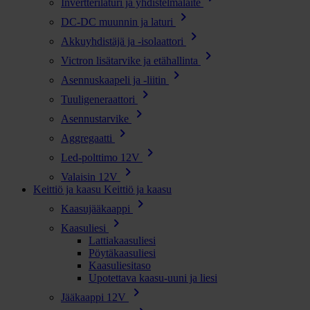
Invertterilaturi ja yhdistelmälaite
chevron_right
DC-DC muunnin ja laturi
chevron_right
Akkuyhdistäjä ja -isolaattori
chevron_right
Victron lisätarvike ja etähallinta
chevron_right
Asennuskaapeli ja -liitin
chevron_right
Tuuligeneraattori
chevron_right
Asennustarvike
chevron_right
Aggregaatti
chevron_right
Led-polttimo 12V
chevron_right
Valaisin 12V
Keittiö ja kaasu
Keittiö ja kaasu
chevron_right
Kaasujääkaappi
chevron_right
Kaasuliesi
Lattiakaasuliesi
Pöytäkaasuliesi
Kaasuliesitaso
Upotettava kaasu-uuni ja liesi
chevron_right
Jääkaappi 12V