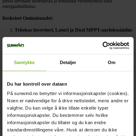
joissa tarvitaan luotettavaa ja tehokasta virransyöttöä sekä
energianhallintaa.
Keskeiset Ominaisuudet:
Tehokas Invertteri, Laturi ja Dual MPPT-aurinkosäädin:
6kVA jatkuva teho:
Tuottaa korkealaatuista 230V AC-
virtaa, joka soveltuu herkille elektroniikkalaitteille.
Laturi:
100 A DC (
yhteensä (vaihtovirta +
aurinkopaneelit))
Dual MPPT-aurinkosäädin:
Kaksi 450V MPPT-
Samtykke
Detaljer
Om
seurainta, jotka mahdollistavat jopa 6kWp
aurinkopaneelien liittämisen, maksimoiden energian
keräämisen tehokkuuden.
Du har kontroll over dataen
Käyttötilat:
På sunwind.no benytter vi informasjonskapsler (cookies).
Hybriditila:
Tallentaa ylimääräisen aurinkoenergian
Noen er nødvendige for å drive nettstedet, mens andre er
akkuihin yöllä tai korkean kysynnän aikana
valgfrie. Du kan velge å ikke tillate enkelte typer
käytettäväksi, ja täydentää verkon kapasiteettia
informasjonskapsler. Du bestemmer selv hvilke
tarvittaessa.
Varmuustila:
Automaattinen siirtyminen
informasjonskapsler du tillater og du kan endre
varavirtalähteeksi sähkökatkosten aikana, pitäen
standardinnstillingene våre. Husk at dersom du ikke
kriittiset järjestelmät käynnissä.