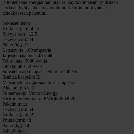
ja luotettavaa energianhallintaa eri käyttökohteisiin, yhdistäen
korkean hyötysuhteen ja monipuoliset toiminnot yhteen
tehokkaaseen pakettiin.
Tekniset tiedot
Korkeus (cm):
42,5
Syvyys (cm):
12,5
Leveys (cm):
44
Paino (kg):
11
Latausvirta:
100 ampeeria
Järjestelmäjännite:
48 volttia
Teho, max:
9000 wattia
Omakulutus:
20 watt
Suositeltu akkukapasiteetti:
min 200 Ah
Sisältää kaapelin:
Ei
Maksimi teho aggregaatti:
31 ampeeria
Bluetooth:
Kyllä
Tuotemerkki:
Victron Energy
Victron tuotenumero:
PMR482602020
Paketin mitat
Leveys (cm):
54
Korkeus (cm):
22
Pituus (cm):
48
Paino (kg):
14
Käyttöohjeet