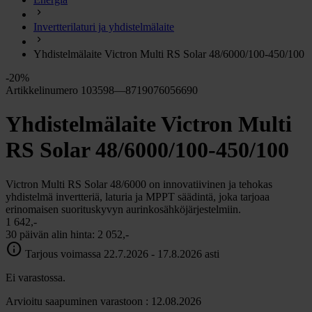
chevron_right
Energia
Invertterilaturi ja yhdistelmälaite
chevron_right
Keittiö ja kaasu
chevron_right
Yhdistelmälaite Victron Multi RS Solar 48/6000/100-450/100
Lämpö
chevron_right
-20%
Vesi
Artikkelinumero 103598—8719076056690
chevron_right
Käymälä
Yhdistelmälaite Victron Multi
chevron_right
Piha ja Puutarha
chevron_right
RS Solar 48/6000/100-450/100
Vapaa-aika ja Retkeily
chevron_right
Muut
Victron Multi RS Solar 48/6000 on innovatiivinen ja tehokas
yhdistelmä invertteriä, laturia ja MPPT säädintä, joka tarjoaa
erinomaisen suorituskyvyn aurinkosähköjärjestelmiin.
1 642,-
30 päivän alin hinta:
2 052,-
info
Tarjous voimassa 22.7.2026 - 17.8.2026 asti
Ei varastossa.
Arvioitu saapuminen varastoon : 12.08.2026