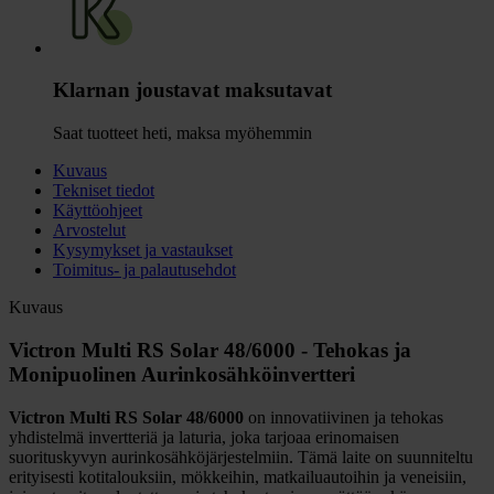
Klarnan joustavat maksutavat
Saat tuotteet heti, maksa myöhemmin
Kuvaus
Tekniset tiedot
Käyttöohjeet
Arvostelut
Kysymykset ja vastaukset
Toimitus- ja palautusehdot
Kuvaus
Victron Multi RS Solar 48/6000 - Tehokas ja
Monipuolinen Aurinkosähköinvertteri
Victron Multi RS Solar 48/6000
on innovatiivinen ja tehokas
yhdistelmä invertteriä ja laturia, joka tarjoaa erinomaisen
suorituskyvyn aurinkosähköjärjestelmiin. Tämä laite on suunniteltu
erityisesti kotitalouksiin, mökkeihin, matkailuautoihin ja veneisiin,