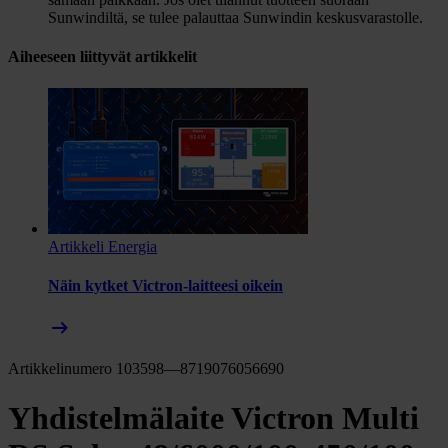
Sunwindiltä, se tulee palauttaa Sunwindin keskusvarastolle.
Aiheeseen liittyvät artikkelit
Artikkeli
Energia
Näin kytket Victron-laitteesi oikein
arrow_right_alt
Artikkelinumero 103598—8719076056690
Yhdistelmälaite Victron Multi