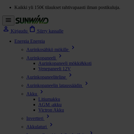
Kaikki yli 150€ tilaukset rahtivapaasti ilman postikuluja.
menu
person
shopping_bag
Kirjaudu
Siirry kassalle
Energia
Energia
chevron_right
Aurinkosähkö mökille
chevron_right
Aurinkopaneeli
Aurinkopaneeli mökki&koti
Venepaneeli 12V
chevron_right
Aurinkopaneeliteline
chevron_right
Aurinkopaneelin lataussäädin
chevron_right
Akku
Litiumakku
AGM -akku
Victron Akku
chevron_right
Invertteri
chevron_right
Akkulaturi
chevron_right