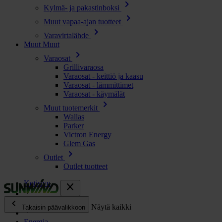
chevron_right
Kylmä- ja pakastinboksi
chevron_right
Muut vapaa-ajan tuotteet
chevron_right
Varavirtalähde
Muut
Muut
chevron_right
Varaosat
Grillivaraosa
Varaosat - keittiö ja kaasu
Varaosat - lämmittimet
Varaosat - käymälät
chevron_right
Muut tuotemerkit
Wallas
Parker
Victron Energy
Glem Gas
chevron_right
Outlet
Outlet tuotteet
Kotisivu
close
chevron_left
Kaikki tuotteet
Näytä kaikki
Takaisin päävalikkoon
Energia