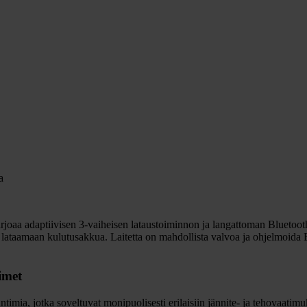
a
joaa adaptiivisen 3-vaiheisen lataustoiminnon ja langattoman Bluetoot
än lataamaan kulutusakkua. Laitetta on mahdollista valvoa ja ohjelmoida 
imet
imia, jotka soveltuvat monipuolisesti erilaisiin jännite- ja tehovaatimuks