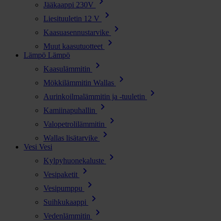
chevron_right
Jääkaappi 230V
chevron_right
Liesituuletin 12 V
chevron_right
Kaasuasennustarvike
chevron_right
Muut kaasutuotteet
Lämpö
Lämpö
chevron_right
Kaasulämmitin
chevron_right
Mökkilämmitin Wallas
chevron_right
Aurinkoilmalämmitin ja -tuuletin
chevron_right
Kamiinapuhallin
chevron_right
Valopetrolilämmitin
chevron_right
Wallas lisätarvike
Vesi
Vesi
chevron_right
Kylpyhuonekaluste
chevron_right
Vesipaketit
chevron_right
Vesipumppu
chevron_right
Suihkukaappi
chevron_right
Vedenlämmitin