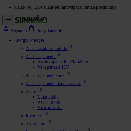
Kaikki yli 150€ tilaukset rahtivapaasti ilman postikuluja.
menu
person
shopping_bag
Kirjaudu
Siirry kassalle
Energia
Energia
chevron_right
Aurinkosähkö mökille
chevron_right
Aurinkopaneeli
Aurinkopaneeli mökki&koti
Venepaneeli 12V
chevron_right
Aurinkopaneeliteline
chevron_right
Aurinkopaneelin lataussäädin
chevron_right
Akku
Litiumakku
AGM -akku
Victron Akku
chevron_right
Invertteri
chevron_right
Akkulaturi
chevron_right