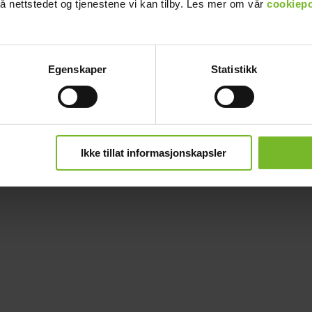
å nettstedet og tjenestene vi kan tilby. Les mer om vår
cookiepo
Egenskaper
Statistikk
S (EMC) 12/12-50A
Ikke tillat informasjonskapsler
ksen kahden akun järjestelmissä. Se on suunniteltu erityisesti ajoneuvoih
iitä ihanteellisen valinnan tilarajoitteisiin asennuksiin. 12V/12V 50A 