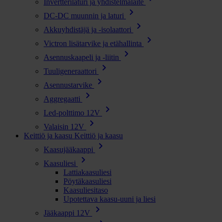
Invertterilaturi ja yhdistelmälaite
chevron_right
DC-DC muunnin ja laturi
chevron_right
Akkuyhdistäjä ja -isolaattori
chevron_right
Victron lisätarvike ja etähallinta
chevron_right
Asennuskaapeli ja -liitin
chevron_right
Tuuligeneraattori
chevron_right
Asennustarvike
chevron_right
Aggregaatti
chevron_right
Led-polttimo 12V
chevron_right
Valaisin 12V
Keittiö ja kaasu
Keittiö ja kaasu
chevron_right
Kaasujääkaappi
chevron_right
Kaasuliesi
Lattiakaasuliesi
Pöytäkaasuliesi
Kaasuliesitaso
Upotettava kaasu-uuni ja liesi
chevron_right
Jääkaappi 12V