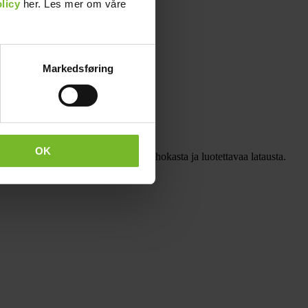
licy
her. Les mer om våre
Markedsføring
OK
in ja veneisiin, joissa tarvitaan tehokasta ja luotettavaa latausta.
eristämätön malli.