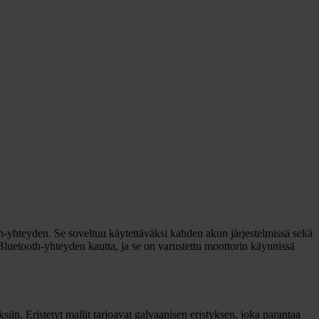
h-yhteyden. Se soveltuu käytettäväksi kahden akun järjestelmissä sekä
Bluetooth-yhteyden kautta, ja se on varustettu moottorin käynnissä
iin. Eristetyt mallit tarjoavat galvaanisen eristyksen, joka parantaa