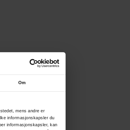
Om
tstedet, mens andre er
ilke informasjonskapsler du
yper informasjonskapsler, kan