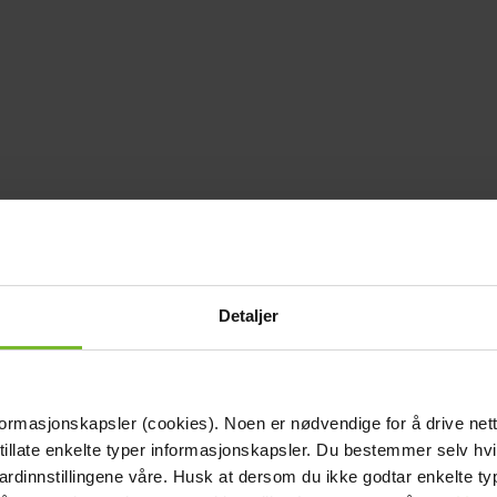
Detaljer
formasjonskapsler (cookies). Noen er nødvendige for å drive net
 tillate enkelte typer informasjonskapsler. Du bestemmer selv hv
dardinnstillingene våre. Husk at dersom du ikke godtar enkelte t