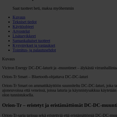
Saat tuotteet heti, maksa myöhemmin
Kuvaus
Tekniset tiedot
Käyttöohjeet
Arvostelut
Lisätarvikkeet
Samankaltaiset tuotteet
Kysymykset ja vastaukset
Toimitus- ja palautusehdot
Kuvaus
Victron Energy DC-DC-laturit ja -muuntimet – älykästä virranhallinta
Orion-Tr Smart – Bluetooth-ohjattava DC-DC-laturi
Orion-Tr Smart on ammattikäyttöön suunniteltu DC-DC-laturi, joka tar
ajoneuvoissa että veneissä, joissa laturia ja käynnistysakkua käytetä
olon tunnistuksella.
Orion-Tr – eristetyt ja eristämättömät DC-DC-muunt
Orion-Tr-sarja tarjoaa sekä eristettyjä että eristämättömiä DC-DC-muunt