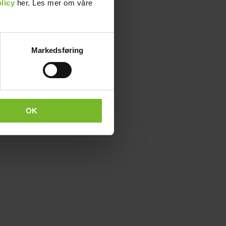
licy
her. Les mer om våre
Markedsføring
OK
iseen.