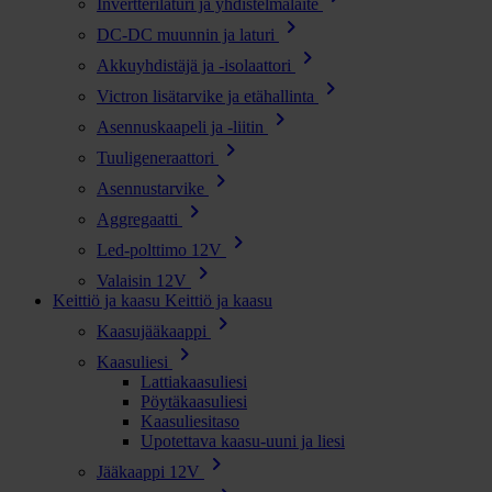
Invertterilaturi ja yhdistelmälaite
chevron_right
DC-DC muunnin ja laturi
chevron_right
Akkuyhdistäjä ja -isolaattori
chevron_right
Victron lisätarvike ja etähallinta
chevron_right
Asennuskaapeli ja -liitin
chevron_right
Tuuligeneraattori
chevron_right
Asennustarvike
chevron_right
Aggregaatti
chevron_right
Led-polttimo 12V
chevron_right
Valaisin 12V
Keittiö ja kaasu
Keittiö ja kaasu
chevron_right
Kaasujääkaappi
chevron_right
Kaasuliesi
Lattiakaasuliesi
Pöytäkaasuliesi
Kaasuliesitaso
Upotettava kaasu-uuni ja liesi
chevron_right
Jääkaappi 12V