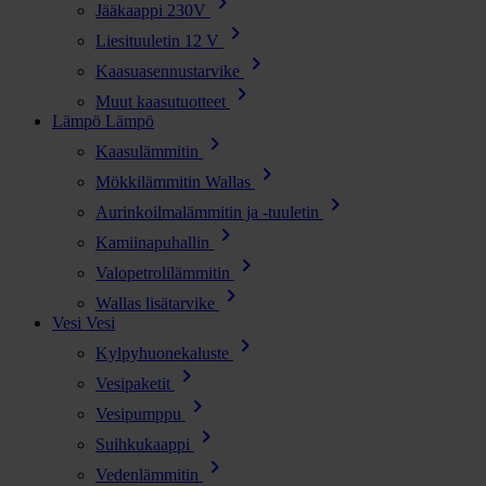
chevron_right
Jääkaappi 230V
chevron_right
Liesituuletin 12 V
chevron_right
Kaasuasennustarvike
chevron_right
Muut kaasutuotteet
Lämpö
Lämpö
chevron_right
Kaasulämmitin
chevron_right
Mökkilämmitin Wallas
chevron_right
Aurinkoilmalämmitin ja -tuuletin
chevron_right
Kamiinapuhallin
chevron_right
Valopetrolilämmitin
chevron_right
Wallas lisätarvike
Vesi
Vesi
chevron_right
Kylpyhuonekaluste
chevron_right
Vesipaketit
chevron_right
Vesipumppu
chevron_right
Suihkukaappi
chevron_right
Vedenlämmitin