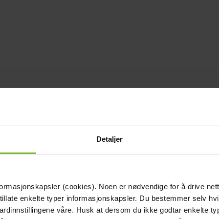
Detaljer
formasjonskapsler (cookies). Noen er nødvendige for å drive net
 tillate enkelte typer informasjonskapsler. Du bestemmer selv hv
dardinnstillingene våre. Husk at dersom du ikke godtar enkelte t