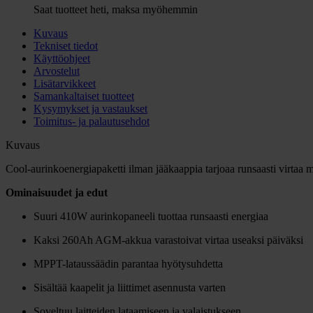
Saat tuotteet heti, maksa myöhemmin
Kuvaus
Tekniset tiedot
Käyttöohjeet
Arvostelut
Lisätarvikkeet
Samankaltaiset tuotteet
Kysymykset ja vastaukset
Toimitus- ja palautusehdot
Kuvaus
Cool-aurinkoenergiapaketti ilman jääkaappia tarjoaa runsaasti virtaa m
Ominaisuudet ja edut
Suuri 410W aurinkopaneeli tuottaa runsaasti energiaa
Kaksi 260Ah AGM-akkua varastoivat virtaa useaksi päiväksi
MPPT-lataussäädin parantaa hyötysuhdetta
Sisältää kaapelit ja liittimet asennusta varten
Soveltuu laitteiden lataamiseen ja valaistukseen