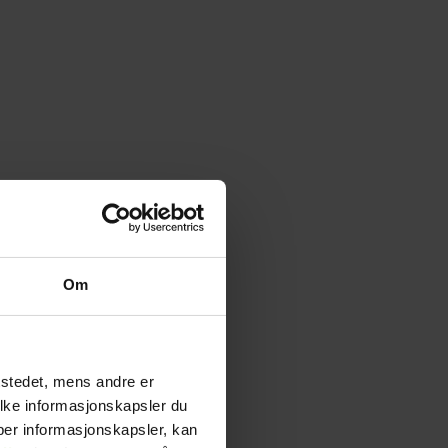
Om
tstedet, mens andre er
ilke informasjonskapsler du
yper informasjonskapsler, kan