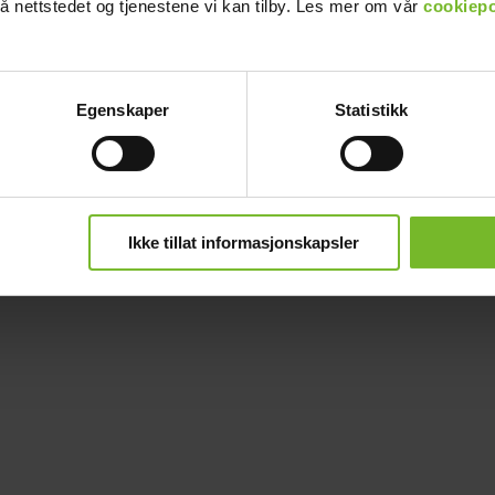
å nettstedet og tjenestene vi kan tilby. Les mer om vår
cookiepo
Egenskaper
Statistikk
man jääkaappia)
Ikke tillat informasjonskapsler
ökin peruskäyttöön. Sopii valaistukseen, televisioon ja laitteiden lataam