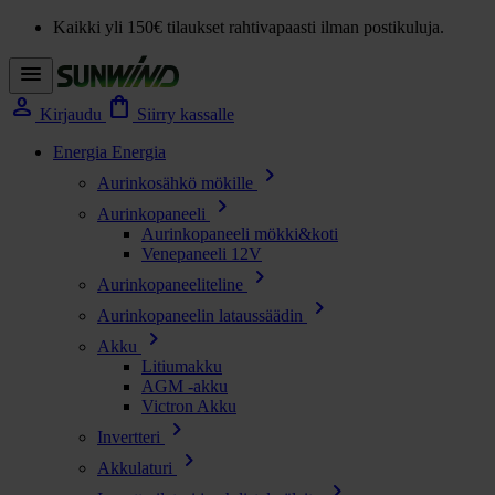
Kaikki yli 150€ tilaukset rahtivapaasti ilman postikuluja.
menu
person
shopping_bag
Kirjaudu
Siirry kassalle
Energia
Energia
chevron_right
Aurinkosähkö mökille
chevron_right
Aurinkopaneeli
Aurinkopaneeli mökki&koti
Venepaneeli 12V
chevron_right
Aurinkopaneeliteline
chevron_right
Aurinkopaneelin lataussäädin
chevron_right
Akku
Litiumakku
AGM -akku
Victron Akku
chevron_right
Invertteri
chevron_right
Akkulaturi
chevron_right