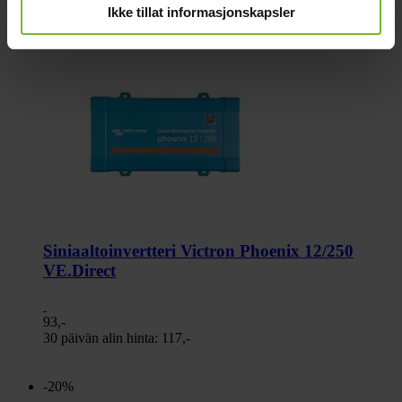
Ikke tillat informasjonskapsler
-20%
Siniaaltoinvertteri Victron Phoenix 12/250
VE.Direct
93,-
30 päivän alin hinta:
117,-
-20%