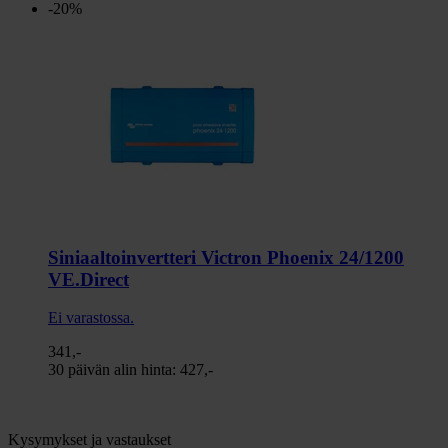
-20%
Siniaaltoinvertteri Victron Phoenix 24/1200
VE.Direct
Ei varastossa.
341,-
30 päivän alin hinta:
427,-
Kysymykset ja vastaukset