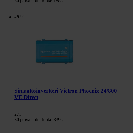
30 päivän alin hinta:
188,-
-20%
Siniaaltoinvertteri Victron Phoenix 24/800
VE.Direct
271,-
30 päivän alin hinta:
339,-