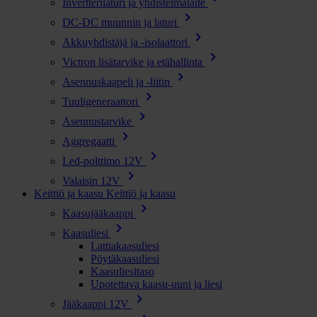
Invertterilaturi ja yhdistelmälaite
chevron_right
DC-DC muunnin ja laturi
chevron_right
Akkuyhdistäjä ja -isolaattori
chevron_right
Victron lisätarvike ja etähallinta
chevron_right
Asennuskaapeli ja -liitin
chevron_right
Tuuligeneraattori
chevron_right
Asennustarvike
chevron_right
Aggregaatti
chevron_right
Led-polttimo 12V
chevron_right
Valaisin 12V
Keittiö ja kaasu
Keittiö ja kaasu
chevron_right
Kaasujääkaappi
chevron_right
Kaasuliesi
Lattiakaasuliesi
Pöytäkaasuliesi
Kaasuliesitaso
Upotettava kaasu-uuni ja liesi
chevron_right
Jääkaappi 12V