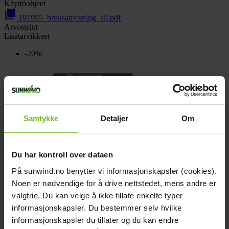
Käyttöohjeet
picture_as_pdf
191995_bruksanvisning_all.pdf
Arvostelut
Lisätarvikkeet
-20%
Samtykke
Detaljer
Om
Du har kontroll over dataen
På sunwind.no benytter vi informasjonskapsler (cookies).
Kytkin Victron Phoenix Control VE.Direct
Noen er nødvendige for å drive nettstedet, mens andre er
valgfrie. Du kan velge å ikke tillate enkelte typer
22,-
informasjonskapsler. Du bestemmer selv hvilke
30 päivän alin hinta:
28,-
informasjonskapsler du tillater og du kan endre