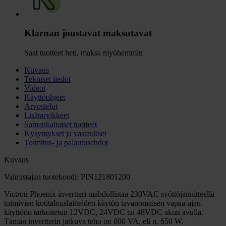
Klarnan joustavat maksutavat
Saat tuotteet heti, maksa myöhemmin
Kuvaus
Tekniset tiedot
Videot
Käyttöohjeet
Arvostelut
Lisätarvikkeet
Samankaltaiset tuotteet
Kysymykset ja vastaukset
Toimitus- ja palautusehdot
Kuvaus
Valmistajan tuotekoodi: PIN121801200
Victron Phoenix invertteri mahdollistaa 230VAC syöttöjännitteellä
toimivien kotitalouslaitteiden käytön tavanomaisen vapaa-ajan
käyttöön tarkoitetun 12VDC, 24VDC tai 48VDC akun avulla.
Tämän invertterin jatkuva teho on 800 VA, eli n. 650 W.