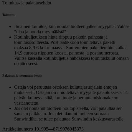
Toimitus- ja palautusehdot
Toimitus:
Ilmainen toimitus, kun noudat tuotteen jälleenmyyjältä. Valitse
"tilaa ja nouda myymälästä".
Kotiinkuljetuksen hinta riippuu paketin painosta ja
toimitusosoitteesta. Postilaatikkoon toimitettava paketti
maksaa 8,9 € koko maassa. Suurempien pakettien hinta alkaa
14,9 eurosta riippuen koosta, painosta ja postinumerosta.
Valitse kassalla kotiinkuljetus nähdäksesi toimituskulut omaan
osoitteeseesi.
Palautus ja peruutusoikeus:
Ostaja voi peruuttaa ostoksen kuluttajasuojalain ehtojen
mukaisesti. Ostajan on ilmoitettava myyjälle palautuksesta 14
päivän kuluessa siitä, kun tuote ja peruuttamislomake on
vastaanotettu.
Jos olet noutanut tuotteen noutopisteeltä, voit palauttaa sen
samaan paikkaan. Jos olet tilannut tuotteen suoraan
Sunwindiltä, se tulee palauttaa Sunwindin keskusvarastolle.
Artikkelinumero 191995—8719076045373