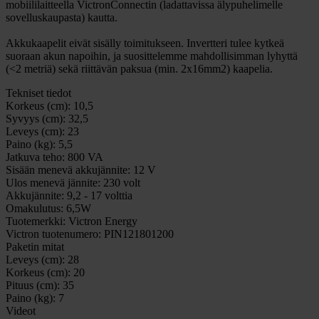
mobiililaitteella VictronConnectin (ladattavissa älypuhelimelle
sovelluskaupasta) kautta.
Akkukaapelit eivät sisälly toimitukseen. Invertteri tulee kytkeä
suoraan akun napoihin, ja suosittelemme mahdollisimman lyhyttä
(<2 metriä) sekä riittävän paksua (min. 2x16mm2) kaapelia.
Tekniset tiedot
Korkeus (cm):
10,5
Syvyys (cm):
32,5
Leveys (cm):
23
Paino (kg):
5,5
Jatkuva teho:
800 VA
Sisään menevä akkujännite:
12 V
Ulos menevä jännite:
230 volt
Akkujännite:
9,2 - 17 volttia
Omakulutus:
6,5W
Tuotemerkki:
Victron Energy
Victron tuotenumero:
PIN121801200
Paketin mitat
Leveys (cm):
28
Korkeus (cm):
20
Pituus (cm):
35
Paino (kg):
7
Videot