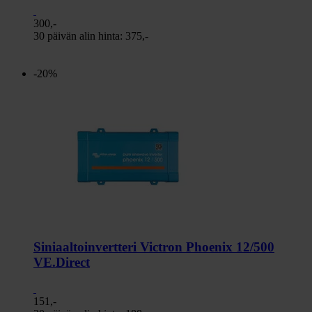
300,-
30 päivän alin hinta:
375,-
-20%
Siniaaltoinvertteri Victron Phoenix 12/500
VE.Direct
151,-