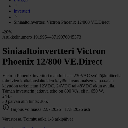
chevron_right
Energia
Invertteri
chevron_right
Keittiö ja kaasu
chevron_right
Siniaaltoinvertteri Victron Phoenix 12/800 VE.Direct
Lämpö
chevron_right
-20%
Vesi
Artikkelinumero 191995—8719076045373
chevron_right
Käymälä
Siniaaltoinvertteri Victron
chevron_right
Piha ja Puutarha
chevron_right
Phoenix 12/800 VE.Direct
Vapaa-aika ja Retkeily
chevron_right
Muut
Victron Phoenix invertteri mahdollistaa 230VAC syöttöjännitteellä
toimivien kotitalouslaitteiden käytön tavanomaisen vapaa-ajan
käyttöön tarkoitetun 12VDC, 24VDC tai 48VDC akun avulla.
Tämän invertterin jatkuva teho on 800 VA, eli n. 650 W.
244,-
30 päivän alin hinta:
305,-
info
Tarjous voimassa 22.7.2026 - 17.8.2026 asti
Varastossa. Toimitusaika 1-3 arkipäivää.