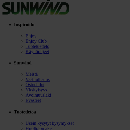
Inspiroidu
Enjoy
Enjoy Club
Tuoteluettelo
Käyttöohjeet
Sunwind
Meistä
Vastuullisuus
Ostoehdot
Yksityisyys
Avoimuuslaki
Evästeet
Tuotetietoa
Usein kysytyt kysymykset
Huoltolomake