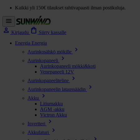
Kaikki yli 150€ tilaukset rahtivapaasti ilman postikuluja.
menu
person
shopping_bag
Kirjaudu
Siirry kassalle
Energia
Energia
chevron_right
Aurinkosähkö mökille
chevron_right
Aurinkopaneeli
Aurinkopaneeli mökki&koti
Venepaneeli 12V
chevron_right
Aurinkopaneeliteline
chevron_right
Aurinkopaneelin lataussäädin
chevron_right
Akku
Litiumakku
AGM -akku
Victron Akku
chevron_right
Invertteri
chevron_right
Akkulaturi
chevron_right