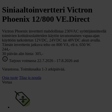
Siniaaltoinvertteri Victron
Phoenix 12/800 VE.Direct
Victron Phoenix invertteri mahdollistaa 230VAC syöttöjännitteellä
toimivien kotitalouslaitteiden käytön tavanomaisen vapaa-ajan
käyttöön tarkoitetun 12VDC, 24VDC tai 48VDC akun avulla.
Tämän invertterin jatkuva teho on 800 VA, eli n. 650 W.
244,-
30 päivän alin hinta:
305,-
info
Tarjous voimassa 22.7.2026 - 17.8.2026 asti
Varastossa. Toimitusaika 1-3 arkipäivää.
Osta tuote
Tilaa ja nouda
Vertaa