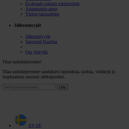
El-dorado takuun rekisteröinti
Asiantuntija-apua
Yleiset takuuehdot
Jälleenmyyjät
Jälleenmyyjät
Sunwind Kaarina
Ota yhteyttä
Tilaa uutiskirjeemme!
Tilaa uutiskirjeemme saadaksesi tarjouksia, uutisia, vinkkejä ja
inspiraatiota suoraan sähköpostiisi.
Liity
SV-SE