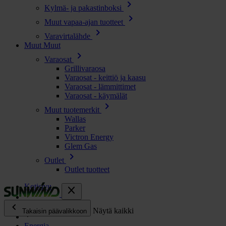
chevron_right
Kylmä- ja pakastinboksi
chevron_right
Muut vapaa-ajan tuotteet
chevron_right
Varavirtalähde
Muut
Muut
chevron_right
Varaosat
Grillivaraosa
Varaosat - keittiö ja kaasu
Varaosat - lämmittimet
Varaosat - käymälät
chevron_right
Muut tuotemerkit
Wallas
Parker
Victron Energy
Glem Gas
chevron_right
Outlet
Outlet tuotteet
Kotisivu
close
chevron_left
Kaikki tuotteet
Näytä kaikki
Takaisin päävalikkoon
Energia