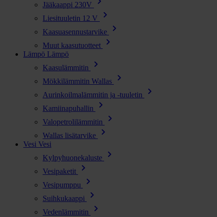
chevron_right
Jääkaappi 230V
chevron_right
Liesituuletin 12 V
chevron_right
Kaasuasennustarvike
chevron_right
Muut kaasutuotteet
Lämpö
Lämpö
chevron_right
Kaasulämmitin
chevron_right
Mökkilämmitin Wallas
chevron_right
Aurinkoilmalämmitin ja -tuuletin
chevron_right
Kamiinapuhallin
chevron_right
Valopetrolilämmitin
chevron_right
Wallas lisätarvike
Vesi
Vesi
chevron_right
Kylpyhuonekaluste
chevron_right
Vesipaketit
chevron_right
Vesipumppu
chevron_right
Suihkukaappi
chevron_right
Vedenlämmitin