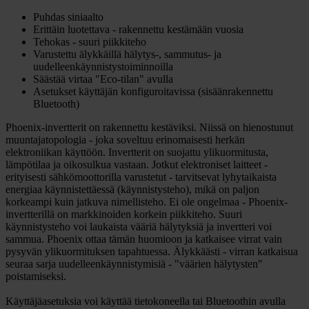
Puhdas siniaalto
Erittäin luotettava - rakennettu kestämään vuosia
Tehokas - suuri piikkiteho
Varustettu älykkäillä hälytys-, sammutus- ja
uudelleenkäynnistystoiminnoilla
Säästää virtaa "Eco-tilan" avulla
Asetukset käyttäjän konfiguroitavissa (sisäänrakennettu
Bluetooth)
Phoenix-invertterit on rakennettu kestäviksi. Niissä on hienostunut
muuntajatopologia - joka soveltuu erinomaisesti herkän
elektroniikan käyttöön. Invertterit on suojattu ylikuormitusta,
lämpötilaa ja oikosulkua vastaan. Jotkut elektroniset laitteet -
erityisesti sähkömoottorilla varustetut - tarvitsevat lyhytaikaista
energiaa käynnistettäessä (käynnistysteho), mikä on paljon
korkeampi kuin jatkuva nimellisteho. Ei ole ongelmaa - Phoenix-
invertterillä on markkinoiden korkein piikkiteho. Suuri
käynnistysteho voi laukaista vääriä hälytyksiä ja invertteri voi
sammua. Phoenix ottaa tämän huomioon ja katkaisee virrat vain
pysyvän ylikuormituksen tapahtuessa. Älykkäästi - virran katkaisua
seuraa sarja uudelleenkäynnistymisiä - "väärien hälytysten"
poistamiseksi.
Käyttäjäasetuksia voi käyttää tietokoneella tai Bluetoothin avulla