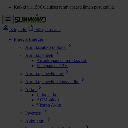
Kaikki yli 150€ tilaukset rahtivapaasti ilman postikuluja.
menu
person
shopping_bag
Kirjaudu
Siirry kassalle
Energia
Energia
chevron_right
Aurinkosähkö mökille
chevron_right
Aurinkopaneeli
Aurinkopaneeli mökki&koti
Venepaneeli 12V
chevron_right
Aurinkopaneeliteline
chevron_right
Aurinkopaneelin lataussäädin
chevron_right
Akku
Litiumakku
AGM -akku
Victron Akku
chevron_right
Invertteri
chevron_right
Akkulaturi
chevron_right