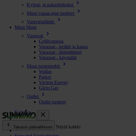
chevron_right
Kylmä- ja pakastinboksi
chevron_right
Muut vapaa-ajan tuotteet
chevron_right
Varavirtalähde
Muut
Muut
chevron_right
Varaosat
Grillivaraosa
Varaosat - keittiö ja kaasu
Varaosat - lämmittimet
Varaosat - käymälät
chevron_right
Muut tuotemerkit
Wallas
Parker
Victron Energy
Glem Gas
chevron_right
Outlet
Outlet tuotteet
Kotisivu
close
chevron_left
Enjoy
Näytä kaikki
Takaisin päävalikkoon
Sunwind Ajankohtaista