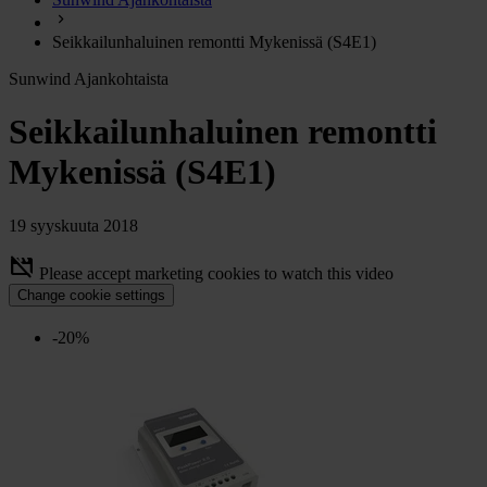
chevron_right
Energia
Seikkailunhaluinen remontti Mykenissä (S4E1)
chevron_right
Keittiö ja kaasu
Sunwind Ajankohtaista
chevron_right
Lämpö
chevron_right
Seikkailunhaluinen remontti
Vesi
chevron_right
Mykenissä (S4E1)
Käymälä
chevron_right
Piha ja Puutarha
chevron_right
19 syyskuuta 2018
Vapaa-aika ja Retkeily
chevron_right
movie_off
Please accept marketing cookies to watch this video
Muut
Change cookie settings
-20%