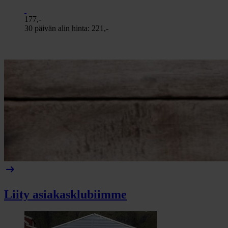
177,-
30 päivän alin hinta:
221,-
arrow_right_alt
Liity asiakasklubiimme