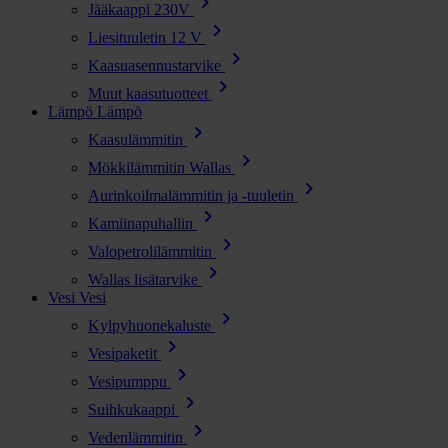
chevron_right
Jääkaappi 230V
chevron_right
Liesituuletin 12 V
chevron_right
Kaasuasennustarvike
chevron_right
Muut kaasutuotteet
Lämpö
Lämpö
chevron_right
Kaasulämmitin
chevron_right
Mökkilämmitin Wallas
chevron_right
Aurinkoilmalämmitin ja -tuuletin
chevron_right
Kamiinapuhallin
chevron_right
Valopetrolilämmitin
chevron_right
Wallas lisätarvike
Vesi
Vesi
chevron_right
Kylpyhuonekaluste
chevron_right
Vesipaketit
chevron_right
Vesipumppu
chevron_right
Suihkukaappi
chevron_right
Vedenlämmitin