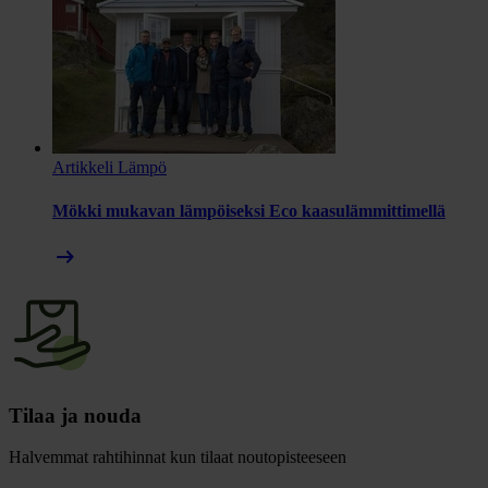
Artikkeli
Lämpö
Mökki mukavan lämpöiseksi Eco kaasulämmittimellä
arrow_right_alt
Tilaa ja nouda
Halvemmat rahtihinnat kun tilaat noutopisteeseen