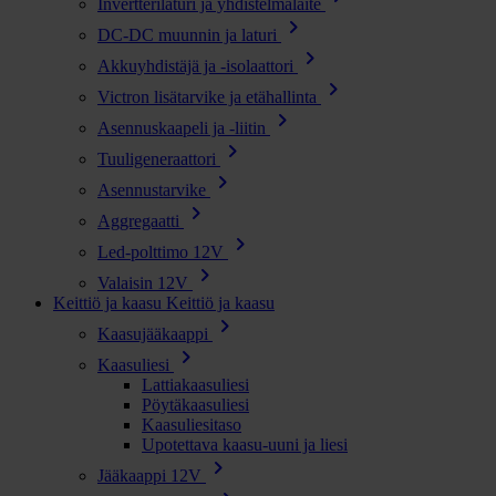
Invertterilaturi ja yhdistelmälaite
chevron_right
DC-DC muunnin ja laturi
chevron_right
Akkuyhdistäjä ja -isolaattori
chevron_right
Victron lisätarvike ja etähallinta
chevron_right
Asennuskaapeli ja -liitin
chevron_right
Tuuligeneraattori
chevron_right
Asennustarvike
chevron_right
Aggregaatti
chevron_right
Led-polttimo 12V
chevron_right
Valaisin 12V
Keittiö ja kaasu
Keittiö ja kaasu
chevron_right
Kaasujääkaappi
chevron_right
Kaasuliesi
Lattiakaasuliesi
Pöytäkaasuliesi
Kaasuliesitaso
Upotettava kaasu-uuni ja liesi
chevron_right
Jääkaappi 12V