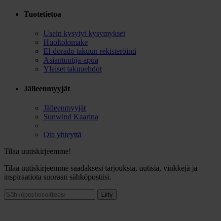
Tuotetietoa
Usein kysytyt kysymykset
Huoltolomake
El-dorado takuun rekisteröinti
Asiantuntija-apua
Yleiset takuuehdot
Jälleenmyyjät
Jälleenmyyjät
Sunwind Kaarina
Ota yhteyttä
Tilaa uutiskirjeemme!
Tilaa uutiskirjeemme saadaksesi tarjouksia, uutisia, vinkkejä ja
inspiraatiota suoraan sähköpostiisi.
Liity