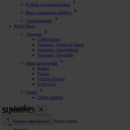
chevron_right
Kylmä- ja pakastinboksi
chevron_right
Muut vapaa-ajan tuotteet
chevron_right
Varavirtalähde
Muut
Muut
chevron_right
Varaosat
Grillivaraosa
Varaosat - keittiö ja kaasu
Varaosat - lämmittimet
Varaosat - käymälät
chevron_right
Muut tuotemerkit
Wallas
Parker
Victron Energy
Glem Gas
chevron_right
Outlet
Outlet tuotteet
Kotisivu
close
chevron_left
Enjoy
Näytä kaikki
Takaisin päävalikkoon
Energia