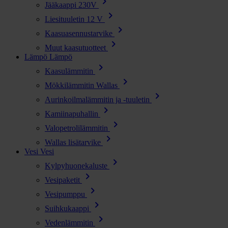
chevron_right
Jääkaappi 230V
chevron_right
Liesituuletin 12 V
chevron_right
Kaasuasennustarvike
chevron_right
Muut kaasutuotteet
Lämpö
Lämpö
chevron_right
Kaasulämmitin
chevron_right
Mökkilämmitin Wallas
chevron_right
Aurinkoilmalämmitin ja -tuuletin
chevron_right
Kamiinapuhallin
chevron_right
Valopetrolilämmitin
chevron_right
Wallas lisätarvike
Vesi
Vesi
chevron_right
Kylpyhuonekaluste
chevron_right
Vesipaketit
chevron_right
Vesipumppu
chevron_right
Suihkukaappi
chevron_right
Vedenlämmitin