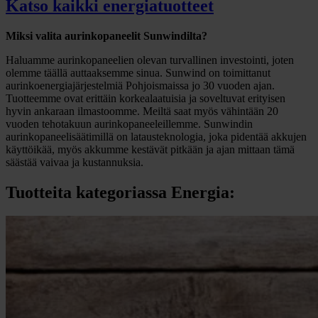
Katso kaikki energiatuotteet
Miksi valita aurinkopaneelit Sunwindilta?
Haluamme aurinkopaneelien olevan turvallinen investointi, joten
olemme täällä auttaaksemme sinua. Sunwind on toimittanut
aurinkoenergiajärjestelmiä Pohjoismaissa jo 30 vuoden ajan.
Tuotteemme ovat erittäin korkealaatuisia ja soveltuvat erityisen
hyvin ankaraan ilmastoomme. Meiltä saat myös vähintään 20
vuoden tehotakuun aurinkopaneeleillemme. Sunwindin
aurinkopaneelisäätimillä on latausteknologia, joka pidentää akkujen
käyttöikää, myös akkumme kestävät pitkään ja ajan mittaan tämä
säästää vaivaa ja kustannuksia.
Tuotteita kategoriassa Energia: