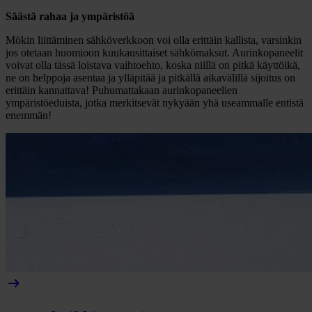
Säästä rahaa ja ympäristöä
Mökin liittäminen sähköverkkoon voi olla erittäin kallista, varsinkin
jos otetaan huomioon kuukausittaiset sähkömaksut. Aurinkopaneelit
voivat olla tässä loistava vaihtoehto, koska niillä on pitkä käyttöikä,
ne on helppoja asentaa ja ylläpitää ja pitkällä aikavälillä sijoitus on
erittäin kannattava! Puhumattakaan aurinkopaneelien
ympäristöeduista, jotka merkitsevät nykyään yhä useammalle entistä
enemmän!
arrow_right_alt