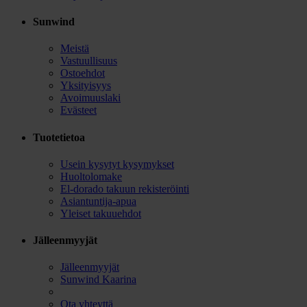
Sunwind
Meistä
Vastuullisuus
Ostoehdot
Yksityisyys
Avoimuuslaki
Evästeet
Tuotetietoa
Usein kysytyt kysymykset
Huoltolomake
El-dorado takuun rekisteröinti
Asiantuntija-apua
Yleiset takuuehdot
Jälleenmyyjät
Jälleenmyyjät
Sunwind Kaarina
Ota yhteyttä