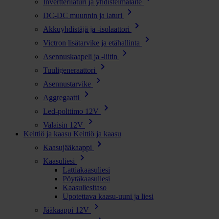
Invertterilaturi ja yhdistelmälaite
chevron_right
DC-DC muunnin ja laturi
chevron_right
Akkuyhdistäjä ja -isolaattori
chevron_right
Victron lisätarvike ja etähallinta
chevron_right
Asennuskaapeli ja -liitin
chevron_right
Tuuligeneraattori
chevron_right
Asennustarvike
chevron_right
Aggregaatti
chevron_right
Led-polttimo 12V
chevron_right
Valaisin 12V
Keittiö ja kaasu
Keittiö ja kaasu
chevron_right
Kaasujääkaappi
chevron_right
Kaasuliesi
Lattiakaasuliesi
Pöytäkaasuliesi
Kaasuliesitaso
Upotettava kaasu-uuni ja liesi
chevron_right
Jääkaappi 12V