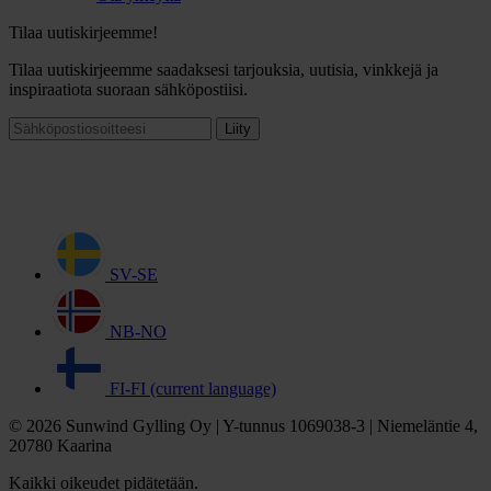
Tilaa uutiskirjeemme!
Tilaa uutiskirjeemme saadaksesi tarjouksia, uutisia, vinkkejä ja
inspiraatiota suoraan sähköpostiisi.
Liity
SV-SE
NB-NO
FI-FI
(current language)
© 2026 Sunwind Gylling Oy | Y-tunnus 1069038-3 | Niemeläntie 4,
20780 Kaarina
Kaikki oikeudet pidätetään.