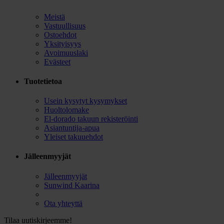
Meistä
Vastuullisuus
Ostoehdot
Yksityisyys
Avoimuuslaki
Evästeet
Tuotetietoa
Usein kysytyt kysymykset
Huoltolomake
El-dorado takuun rekisteröinti
Asiantuntija-apua
Yleiset takuuehdot
Jälleenmyyjät
Jälleenmyyjät
Sunwind Kaarina
Ota yhteyttä
Tilaa uutiskirjeemme!