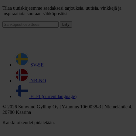
Tilaa uutiskirjeemme saadaksesi tarjouksia, uutisia, vinkkejä ja
inspiraatiota suoraan sähköpostiisi.
Liity
SV-SE
NB-NO
FI-FI
(current language)
© 2026 Sunwind Gylling Oy | Y-tunnus 1069038-3 | Niemeläntie 4,
20780 Kaarina
Kaikki oikeudet pidätetään.