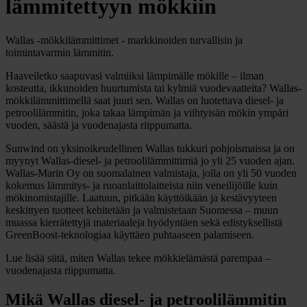
lämmitettyyn mökkiin
Wallas -mökkilämmittimet - markkinoiden turvallisin ja
toimintavarmin lämmitin.
Haaveiletko saapuvasi valmiiksi lämpimälle mökille – ilman
kosteutta, ikkunoiden huurtumista tai kylmiä vuodevaatteita? Wallas-
mökkilämmittimellä saat juuri sen. Wallas on luotettava diesel- ja
petroolilämmitin, joka takaa lämpimän ja viihtyisän mökin ympäri
vuoden, säästä ja vuodenajasta riippumatta.
Sunwind on yksinoikeudellinen Wallas tukkuri pohjoismaissa ja on
myynyt Wallas-diesel- ja petroolilämmittimiä jo yli 25 vuoden ajan.
Wallas-Marin Oy on suomalainen valmistaja, jolla on yli 50 vuoden
kokemus lämmitys- ja ruoanlaittolaitteista niin veneilijöille kuin
mökinomistajille. Laatuun, pitkään käyttöikään ja kestävyyteen
keskittyen tuotteet kehitetään ja valmistetaan Suomessa – muun
muassa kierrätettyjä materiaaleja hyödyntäen sekä edistyksellistä
GreenBoost-teknologiaa käyttäen puhtaaseen palamiseen.
Lue lisää siitä, miten Wallas tekee mökkielämästä parempaa –
vuodenajasta riippumatta.
Mikä Wallas diesel- ja petroolilämmitin