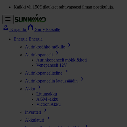
Kaikki yli 150€ tilaukset rahtivapaasti ilman postikuluja.
menu
person
shopping_bag
Kirjaudu
Siirry kassalle
Energia
Energia
chevron_right
Aurinkosähkö mökille
chevron_right
Aurinkopaneeli
Aurinkopaneeli mökki&koti
Venepaneeli 12V
chevron_right
Aurinkopaneeliteline
chevron_right
Aurinkopaneelin lataussäädin
chevron_right
Akku
Litiumakku
AGM -akku
Victron Akku
chevron_right
Invertteri
chevron_right
Akkulaturi
chevron_right