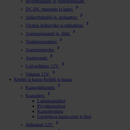
Invertterilaturi ja yhdistelmälaite
chevron_right
DC-DC muunnin ja laturi
chevron_right
Akkuyhdistäjä ja -isolaattori
chevron_right
Victron lisätarvike ja etähallinta
chevron_right
Asennuskaapeli ja -liitin
chevron_right
Tuuligeneraattori
chevron_right
Asennustarvike
chevron_right
Aggregaatti
chevron_right
Led-polttimo 12V
chevron_right
Valaisin 12V
Keittiö ja kaasu
Keittiö ja kaasu
chevron_right
Kaasujääkaappi
chevron_right
Kaasuliesi
Lattiakaasuliesi
Pöytäkaasuliesi
Kaasuliesitaso
Upotettava kaasu-uuni ja liesi
chevron_right
Jääkaappi 12V