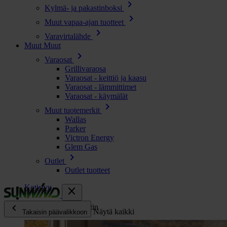
chevron_right
Kylmä- ja pakastinboksi
chevron_right
Muut vapaa-ajan tuotteet
chevron_right
Varavirtalähde
Muut
Muut
chevron_right
Varaosat
Grillivaraosa
Varaosat - keittiö ja kaasu
Varaosat - lämmittimet
Varaosat - käymälät
chevron_right
Muut tuotemerkit
Wallas
Parker
Victron Energy
Glem Gas
chevron_right
Outlet
Outlet tuotteet
Kotisivu
close
chevron_left
Wallas -mökkilämmitin
Näytä kaikki
Takaisin päävalikkoon