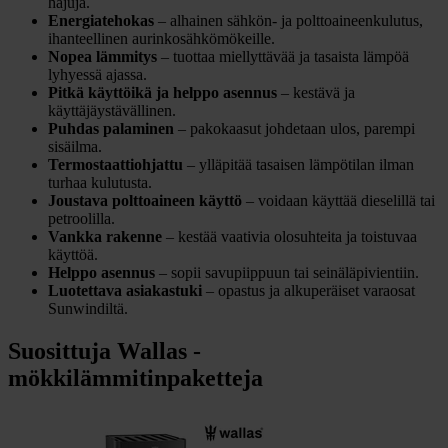
hajuja.
Energiatehokas
– alhainen sähkön- ja polttoaineenkulutus,
ihanteellinen aurinkosähkömökeille.
Nopea lämmitys
– tuottaa miellyttävää ja tasaista lämpöä
lyhyessä ajassa.
Pitkä käyttöikä ja helppo asennus
– kestävä ja
käyttäjäystävällinen.
Puhdas palaminen
– pakokaasut johdetaan ulos, parempi
sisäilma.
Termostaattiohjattu
– ylläpitää tasaisen lämpötilan ilman
turhaa kulutusta.
Joustava polttoaineen käyttö
– voidaan käyttää dieselillä tai
petroolilla.
Vankka rakenne
– kestää vaativia olosuhteita ja toistuvaa
käyttöä.
Helppo asennus
– sopii savupiippuun tai seinäläpivientiin.
Luotettava asiakastuki
– opastus ja alkuperäiset varaosat
Sunwindiltä.
Suosittuja Wallas -
mökkilämmitinpaketteja