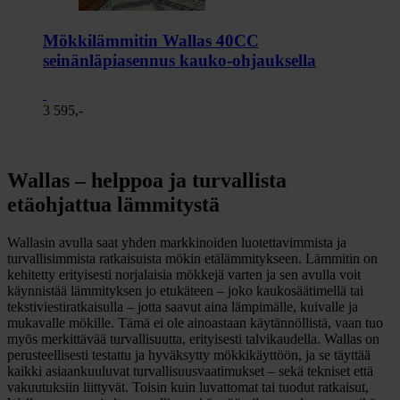
Mökkilämmitin Wallas 40CC
seinänläpiasennus kauko-ohjauksella
3 595,-
Wallas – helppoa ja turvallista
etäohjattua lämmitystä
Wallasin avulla saat yhden markkinoiden luotettavimmista ja
turvallisimmista ratkaisuista mökin etälämmitykseen. Lämmitin on
kehitetty erityisesti norjalaisia mökkejä varten ja sen avulla voit
käynnistää lämmityksen jo etukäteen – joko kaukosäätimellä tai
tekstiviestiratkaisulla – jotta saavut aina lämpimälle, kuivalle ja
mukavalle mökille. Tämä ei ole ainoastaan käytännöllistä, vaan tuo
myös merkittävää turvallisuutta, erityisesti talvikaudella. Wallas on
perusteellisesti testattu ja hyväksytty mökkikäyttöön, ja se täyttää
kaikki asiaankuuluvat turvallisuusvaatimukset – sekä tekniset että
vakuutuksiin liittyvät. Toisin kuin luvattomat tai tuodut ratkaisut,