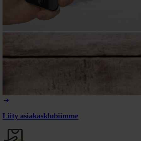
arrow_right_alt
Liity asiakasklubiimme