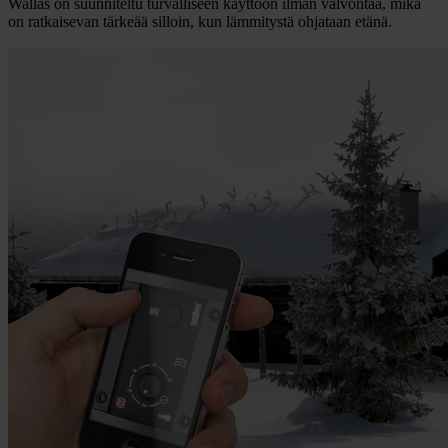
Wallas on suunniteltu turvalliseen käyttöön ilman valvontaa, mikä
on ratkaisevan tärkeää silloin, kun lämmitystä ohjataan etänä.