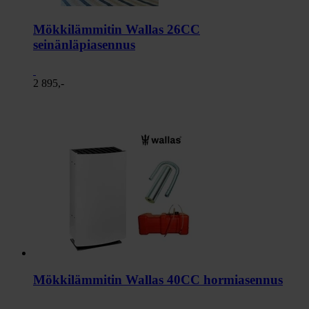
Mökkilämmitin Wallas 26CC
seinänläpiasennus
2 895,-
Mökkilämmitin Wallas 40CC hormiasennus