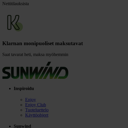
Nettitilauksista
Klarnan monipuoliset maksutavat
Saat tavarat heti, maksa myöhemmin
Inspiroidu
Enjoy
Enjoy Club
Tuoteluettelo
Käyttöohjeet
Sunwind