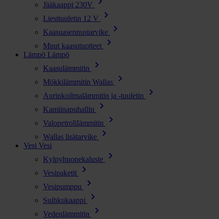
chevron_right
Jääkaappi 230V
chevron_right
Liesituuletin 12 V
chevron_right
Kaasuasennustarvike
chevron_right
Muut kaasutuotteet
Lämpö
Lämpö
chevron_right
Kaasulämmitin
chevron_right
Mökkilämmitin Wallas
chevron_right
Aurinkoilmalämmitin ja -tuuletin
chevron_right
Kamiinapuhallin
chevron_right
Valopetrolilämmitin
chevron_right
Wallas lisätarvike
Vesi
Vesi
chevron_right
Kylpyhuonekaluste
chevron_right
Vesipaketit
chevron_right
Vesipumppu
chevron_right
Suihkukaappi
chevron_right
Vedenlämmitin