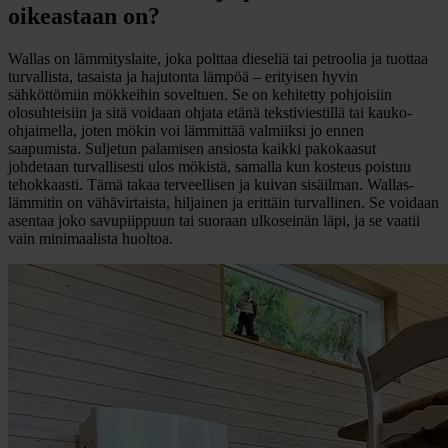
oikeastaan on?
Wallas on lämmityslaite, joka polttaa dieseliä tai petroolia ja tuottaa
turvallista, tasaista ja hajutonta lämpöä – erityisen hyvin
sähköttömiin mökkeihin soveltuen. Se on kehitetty pohjoisiin
olosuhteisiin ja sitä voidaan ohjata etänä tekstiviestillä tai kauko-
ohjaimella, joten mökin voi lämmittää valmiiksi jo ennen
saapumista. Suljetun palamisen ansiosta kaikki pakokaasut
johdetaan turvallisesti ulos mökistä, samalla kun kosteus poistuu
tehokkaasti. Tämä takaa terveellisen ja kuivan sisäilman. Wallas-
lämmitin on vähävirtaista, hiljainen ja erittäin turvallinen. Se voidaan
asentaa joko savupiippuun tai suoraan ulkoseinän läpi, ja se vaatii
vain minimaalista huoltoa.