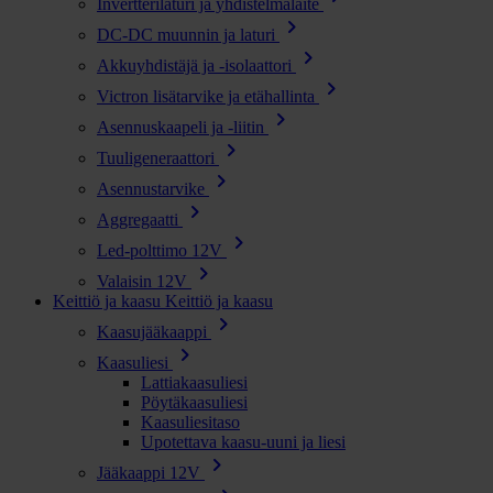
Invertterilaturi ja yhdistelmälaite
chevron_right
DC-DC muunnin ja laturi
chevron_right
Akkuyhdistäjä ja -isolaattori
chevron_right
Victron lisätarvike ja etähallinta
chevron_right
Asennuskaapeli ja -liitin
chevron_right
Tuuligeneraattori
chevron_right
Asennustarvike
chevron_right
Aggregaatti
chevron_right
Led-polttimo 12V
chevron_right
Valaisin 12V
Keittiö ja kaasu
Keittiö ja kaasu
chevron_right
Kaasujääkaappi
chevron_right
Kaasuliesi
Lattiakaasuliesi
Pöytäkaasuliesi
Kaasuliesitaso
Upotettava kaasu-uuni ja liesi
chevron_right
Jääkaappi 12V