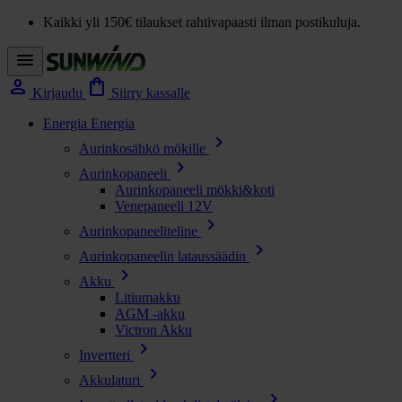
Kaikki yli 150€ tilaukset rahtivapaasti ilman postikuluja.
menu
person
shopping_bag
Kirjaudu
Siirry kassalle
Energia
Energia
chevron_right
Aurinkosähkö mökille
chevron_right
Aurinkopaneeli
Aurinkopaneeli mökki&koti
Venepaneeli 12V
chevron_right
Aurinkopaneeliteline
chevron_right
Aurinkopaneelin lataussäädin
chevron_right
Akku
Litiumakku
AGM -akku
Victron Akku
chevron_right
Invertteri
chevron_right
Akkulaturi
chevron_right