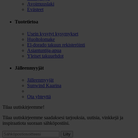
Avoimuuslaki
Evästeet
Tuotetietoa
Usein kysytyt kysymykset
Huoltolomake
El-dorado takuun rekisteröinti
Asiantuntija-apua
Yleiset takuuehdot
Jälleenmyyjät
Jälleenmyyjät
Sunwind Kaarina
Ota yhteyttä
Tilaa uutiskirjeemme!
Tilaa uutiskirjeemme saadaksesi tarjouksia, uutisia, vinkkejä ja
inspiraatiota suoraan sähköpostiisi.
Liity