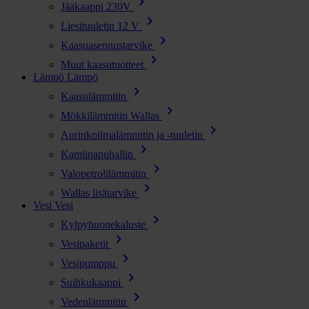
chevron_right
Jääkaappi 230V
chevron_right
Liesituuletin 12 V
chevron_right
Kaasuasennustarvike
chevron_right
Muut kaasutuotteet
Lämpö
Lämpö
chevron_right
Kaasulämmitin
chevron_right
Mökkilämmitin Wallas
chevron_right
Aurinkoilmalämmitin ja -tuuletin
chevron_right
Kamiinapuhallin
chevron_right
Valopetrolilämmitin
chevron_right
Wallas lisätarvike
Vesi
Vesi
chevron_right
Kylpyhuonekaluste
chevron_right
Vesipaketit
chevron_right
Vesipumppu
chevron_right
Suihkukaappi
chevron_right
Vedenlämmitin