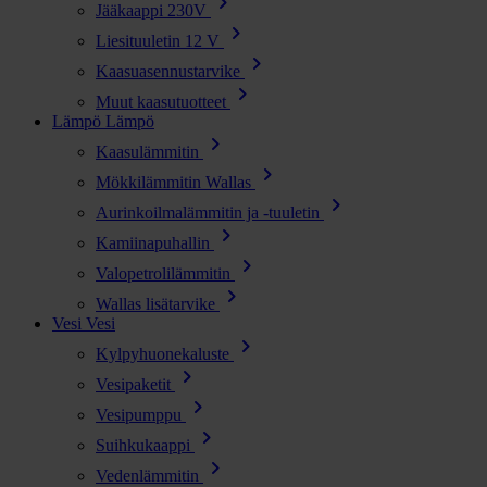
chevron_right
Jääkaappi 230V
chevron_right
Liesituuletin 12 V
chevron_right
Kaasuasennustarvike
chevron_right
Muut kaasutuotteet
Lämpö
Lämpö
chevron_right
Kaasulämmitin
chevron_right
Mökkilämmitin Wallas
chevron_right
Aurinkoilmalämmitin ja -tuuletin
chevron_right
Kamiinapuhallin
chevron_right
Valopetrolilämmitin
chevron_right
Wallas lisätarvike
Vesi
Vesi
chevron_right
Kylpyhuonekaluste
chevron_right
Vesipaketit
chevron_right
Vesipumppu
chevron_right
Suihkukaappi
chevron_right
Vedenlämmitin