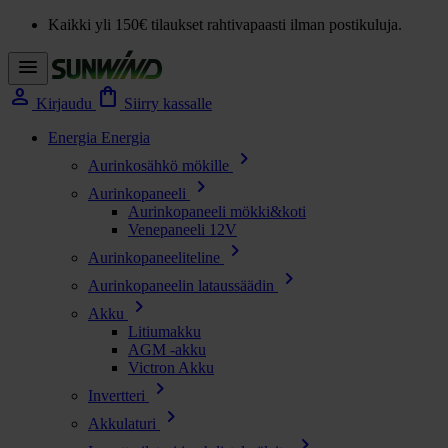
Kaikki yli 150€ tilaukset rahtivapaasti ilman postikuluja.
menu
person
shopping_bag
Kirjaudu
Siirry kassalle
Energia
Energia
chevron_right
Aurinkosähkö mökille
chevron_right
Aurinkopaneeli
Aurinkopaneeli mökki&koti
Venepaneeli 12V
chevron_right
Aurinkopaneeliteline
chevron_right
Aurinkopaneelin lataussäädin
chevron_right
Akku
Litiumakku
AGM -akku
Victron Akku
chevron_right
Invertteri
chevron_right
Akkulaturi
chevron_right