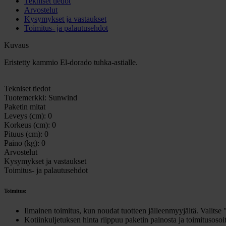
Tekniset tiedot
Arvostelut
Kysymykset ja vastaukset
Toimitus- ja palautusehdot
Kuvaus
Eristetty kammio El-dorado tuhka-astialle.
Tekniset tiedot
Tuotemerkki:
Sunwind
Paketin mitat
Leveys (cm):
0
Korkeus (cm):
0
Pituus (cm):
0
Paino (kg):
0
Arvostelut
Kysymykset ja vastaukset
Toimitus- ja palautusehdot
Toimitus:
Ilmainen toimitus, kun noudat tuotteen jälleenmyyjältä. Valitse
Kotiinkuljetuksen hinta riippuu paketin painosta ja toimitusoso