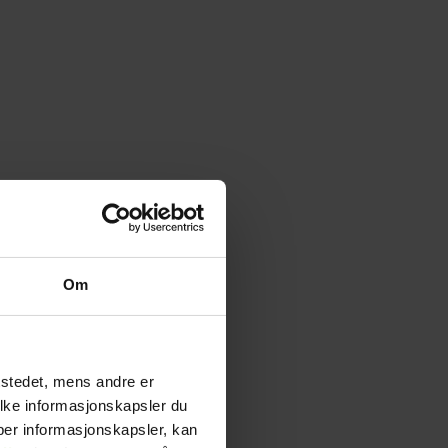
Om
tstedet, mens andre er
ilke informasjonskapsler du
yper informasjonskapsler, kan