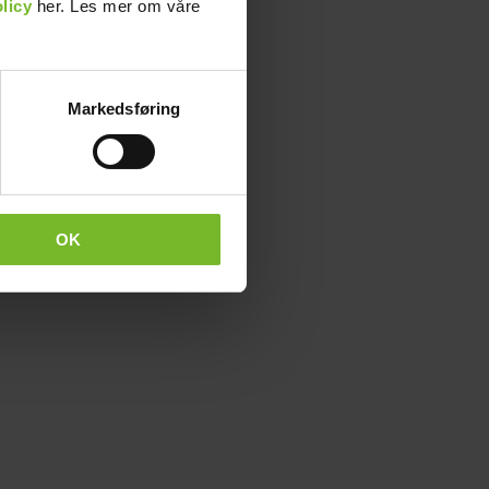
licy
her. Les mer om våre
Markedsføring
OK