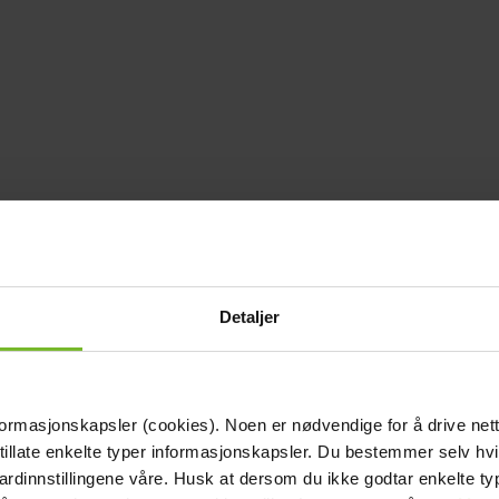
Detaljer
formasjonskapsler (cookies). Noen er nødvendige for å drive net
 tillate enkelte typer informasjonskapsler. Du bestemmer selv hv
dardinnstillingene våre. Husk at dersom du ikke godtar enkelte t