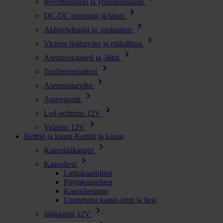
Invertterilaturi ja yhdistelmälaite
chevron_right
DC-DC muunnin ja laturi
chevron_right
Akkuyhdistäjä ja -isolaattori
chevron_right
Victron lisätarvike ja etähallinta
chevron_right
Asennuskaapeli ja -liitin
chevron_right
Tuuligeneraattori
chevron_right
Asennustarvike
chevron_right
Aggregaatti
chevron_right
Led-polttimo 12V
chevron_right
Valaisin 12V
Keittiö ja kaasu
Keittiö ja kaasu
chevron_right
Kaasujääkaappi
chevron_right
Kaasuliesi
Lattiakaasuliesi
Pöytäkaasuliesi
Kaasuliesitaso
Upotettava kaasu-uuni ja liesi
chevron_right
Jääkaappi 12V