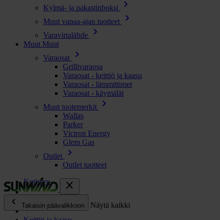
chevron_right
Kylmä- ja pakastinboksi
chevron_right
Muut vapaa-ajan tuotteet
chevron_right
Varavirtalähde
Muut
Muut
chevron_right
Varaosat
Grillivaraosa
Varaosat - keittiö ja kaasu
Varaosat - lämmittimet
Varaosat - käymälät
chevron_right
Muut tuotemerkit
Wallas
Parker
Victron Energy
Glem Gas
chevron_right
Outlet
Outlet tuotteet
Kotisivu
close
chevron_left
Kaikki tuotteet
Näytä kaikki
Takaisin päävalikkoon
Keittiö ja kaasu