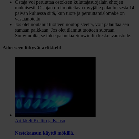
Ostaja voi peruuttaa ostoksen kuluttajasuojalain ehtojen
mukaisesti. Ostajan on ilmoitettava myyjälle palautuksesta 14
päivän kuluessa siitä, kun tuote ja peruuttamislomake on
vastaanotettu.
Jos olet noutanut tuotteen noutopisteeltä, voit palauttaa sen
samaan paikkaan. Jos olet tilannut tuotteen suoraan
Sunwindiltä, se tulee palauttaa Sunwindin keskusvarastolle.
Aiheeseen liittyvät artikkelit
Artikkeli
Keittiö ja Kaasu
Nestekaasun käyttö mökillä.