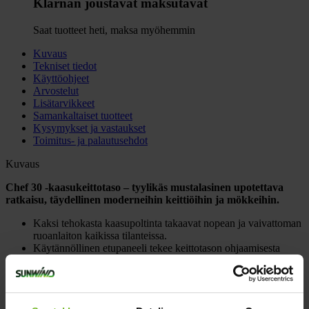
Klarnan joustavat maksutavat
Saat tuotteet heti, maksa myöhemmin
Kuvaus
Tekniset tiedot
Käyttöohjeet
Arvostelut
Lisätarvikkeet
Samankaltaiset tuotteet
Kysymykset ja vastaukset
Toimitus- ja palautusehdot
Kuvaus
Chef 30 -kaasukeittotaso – tyylikäs mustalasinen upotettava
ratkaisu, täydellinen moderneihin keittiöihin ja mökkeihin.
Kaksi tehokasta kaasupoltinta takaavat nopean ja vaivattoman
ruoanlaiton kaikissa tilanteissa.
Käytännöllinen etupaneeli tekee keittotason ohjaamisesta
helppoa ja vaivatonta.
Sileä lasipinta on helppo pitää puhtaana – vain pyyhkäisy
riittää.
Vankat kattilatuet yhdistävät käytännöllisyyden ja tyylikkään