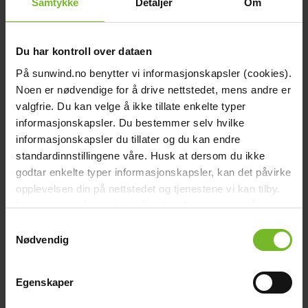
Samtykke
Detaljer
Om
muotoilun.
Kaasupolttimien säätönupit on varustettu automaattisella sytytyksellä
(230 V), mutta niitä voi käyttää myös 12 V jännitteellä erillisen
muuntajan avulla (lisävaruste, myydään erikseen).
Du har kontroll over dataen
Chef 30 tarjoaa elegantin ja luotettavan ratkaisun, joka sopii yhtä
På sunwind.no benytter vi informasjonskapsler (cookies).
hyvin koti- kuin mökkikeittiöönkin. Päivitä ruoanlaittokokemuksesi
Noen er nødvendige for å drive nettstedet, mens andre er
tyylillä ja toimivuudella!
valgfrie. Du kan velge å ikke tillate enkelte typer
Tekniset tiedot
informasjonskapsler. Du bestemmer selv hvilke
Syvyys (cm):
52
informasjonskapsler du tillater og du kan endre
Leveys (cm):
30
standardinnstillingene våre. Husk at dersom du ikke
Paino (kg):
5,6
Väri:
Musta
godtar enkelte typer informasjonskapsler, kan det påvirke
Sytytys:
230 volttia
opplevelsen din på nettstedet og tjenestene vi kan tilby.
Kaasupolttimien lukumäärä:
2
Les mer om vår
cookiepolicy
her. Les mer om våre
Virtalähde:
230V
Upotusreiän leveys (cm):
26
rutiner for
personvern
her.
Samtykkevalg
Upotusreiän pituus (cm):
49
Nødvendig
Tuotemerkki:
Sunwind
Paketin mitat
Leveys (cm):
61
Korkeus (cm):
15
Egenskaper
Pituus (cm):
34
Paino (kg):
6,6