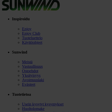
Inspiroidu
Enjoy
Enjoy Club
Tuoteluettelo
Käyttöohjeet
Sunwind
Meistä
Vastuullisuus
Ostoehdot
Yksityisyys
Avoimuuslaki
Evästeet
Tuotetietoa
Usein kysytyt kysymykset
Huoltolomake