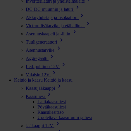
Invertterilaturi ja yhdistelmälaite
chevron_right
DC-DC muunnin ja laturi
chevron_right
Akkuyhdistäjä ja -isolaattori
chevron_right
Victron lisätarvike ja etähallinta
chevron_right
Asennuskaapeli ja -liitin
chevron_right
Tuuligeneraattori
chevron_right
Asennustarvike
chevron_right
Aggregaatti
chevron_right
Led-polttimo 12V
chevron_right
Valaisin 12V
Keittiö ja kaasu
Keittiö ja kaasu
chevron_right
Kaasujääkaappi
chevron_right
Kaasuliesi
Lattiakaasuliesi
Pöytäkaasuliesi
Kaasuliesitaso
Upotettava kaasu-uuni ja liesi
chevron_right
Jääkaappi 12V