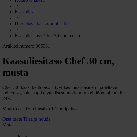
chevron_right
Energia
Kaasuliesi
chevron_right
Keittiö ja kaasu
chevron_right
Upotettava kaasu-uuni ja liesi
Lämpö
chevron_right
Kaasuliesitaso Chef 30 cm, musta
Vesi
chevron_right
Artikkelinumero 365561
Käymälä
chevron_right
Piha ja Puutarha
Kaasuliesitaso Chef 30 cm,
chevron_right
Vapaa-aika ja Retkeily
musta
chevron_right
Muut
Chef 30 -kaasukeittotaso – tyylikäs mustalasinen upotettava
keittotaso, joka sopii täydellisesti moderniin keittiöön tai mökille.
249,-
Varastossa. Toimitusaika 1-3 arkipäivää.
Osta tuote
Tilaa ja nouda
Vertaa