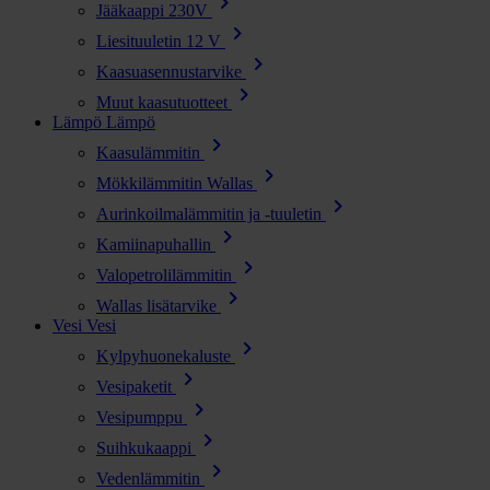
chevron_right
Jääkaappi 230V
chevron_right
Liesituuletin 12 V
chevron_right
Kaasuasennustarvike
chevron_right
Muut kaasutuotteet
Lämpö
Lämpö
chevron_right
Kaasulämmitin
chevron_right
Mökkilämmitin Wallas
chevron_right
Aurinkoilmalämmitin ja -tuuletin
chevron_right
Kamiinapuhallin
chevron_right
Valopetrolilämmitin
chevron_right
Wallas lisätarvike
Vesi
Vesi
chevron_right
Kylpyhuonekaluste
chevron_right
Vesipaketit
chevron_right
Vesipumppu
chevron_right
Suihkukaappi
chevron_right
Vedenlämmitin