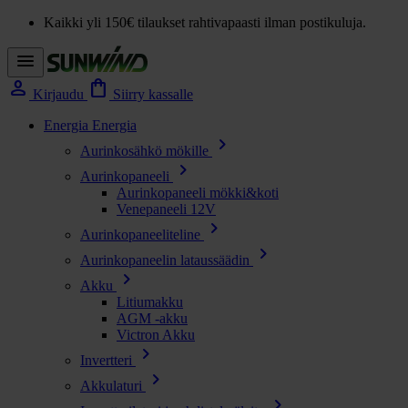
Kaikki yli 150€ tilaukset rahtivapaasti ilman postikuluja.
menu
person
shopping_bag
Kirjaudu
Siirry kassalle
Energia
Energia
chevron_right
Aurinkosähkö mökille
chevron_right
Aurinkopaneeli
Aurinkopaneeli mökki&koti
Venepaneeli 12V
chevron_right
Aurinkopaneeliteline
chevron_right
Aurinkopaneelin lataussäädin
chevron_right
Akku
Litiumakku
AGM -akku
Victron Akku
chevron_right
Invertteri
chevron_right
Akkulaturi
chevron_right