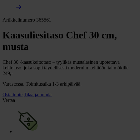
arrow_right_alt
Artikkelinumero 365561
Kaasuliesitaso Chef 30 cm,
musta
Chef 30 -kaasukeittotaso – tyylikäs mustalasinen upotettava
keittotaso, joka sopii täydellisesti moderniin keittiöön tai mökille.
249,-
Varastossa. Toimitusaika 1-3 arkipäivää.
Osta tuote
Tilaa ja nouda
Vertaa