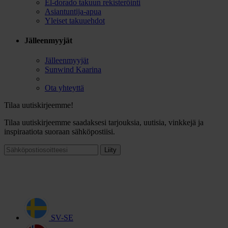
El-dorado takuun rekisteröinti
Asiantuntija-apua
Yleiset takuuehdot
Jälleenmyyjät
Jälleenmyyjät
Sunwind Kaarina
Ota yhteyttä
Tilaa uutiskirjeemme!
Tilaa uutiskirjeemme saadaksesi tarjouksia, uutisia, vinkkejä ja
inspiraatiota suoraan sähköpostiisi.
Liity
SV-SE