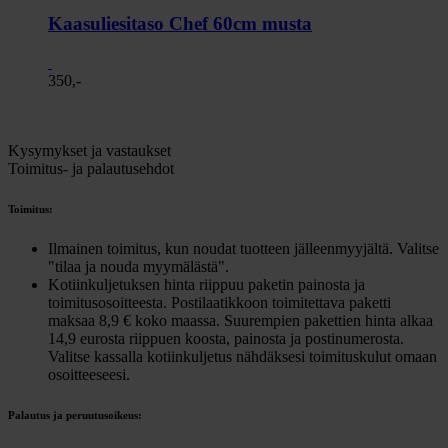
Kaasuliesitaso Chef 60cm musta
350,-
Kysymykset ja vastaukset
Toimitus- ja palautusehdot
Toimitus:
Ilmainen toimitus, kun noudat tuotteen jälleenmyyjältä. Valitse
"tilaa ja nouda myymälästä".
Kotiinkuljetuksen hinta riippuu paketin painosta ja
toimitusosoitteesta. Postilaatikkoon toimitettava paketti
maksaa 8,9 € koko maassa. Suurempien pakettien hinta alkaa
14,9 eurosta riippuen koosta, painosta ja postinumerosta.
Valitse kassalla kotiinkuljetus nähdäksesi toimituskulut omaan
osoitteeseesi.
Palautus ja peruutusoikeus: