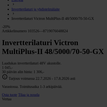
chevron_right
Energia
Invertterilaturi ja yhdistelmälaite
chevron_right
Keittiö ja kaasu
chevron_right
Invertterilaturi Victron MultiPlus-II 48/5000/70-50-GX
Lämpö
chevron_right
-20%
Vesi
Artikkelinumero 103526—8719076048824
chevron_right
Käymälä
Invertterilaturi Victron
chevron_right
Piha ja Puutarha
chevron_right
MultiPlus-II 48/5000/70-50-GX
Vapaa-aika ja Retkeily
chevron_right
Muut
Laadukas invertterilaturi 48V akustolle.
1 045,-
30 päivän alin hinta:
1 306,-
info
Tarjous voimassa 22.7.2026 - 17.8.2026 asti
Varastossa. Toimitusaika 1-3 arkipäivää.
Osta tuote
Tilaa ja nouda
Vertaa