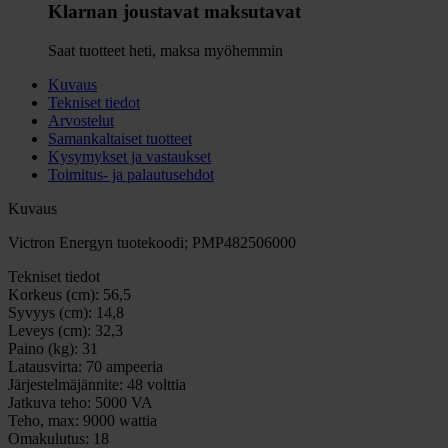
Klarnan joustavat maksutavat
Saat tuotteet heti, maksa myöhemmin
Kuvaus
Tekniset tiedot
Arvostelut
Samankaltaiset tuotteet
Kysymykset ja vastaukset
Toimitus- ja palautusehdot
Kuvaus
Victron Energyn tuotekoodi; PMP482506000
Tekniset tiedot
Korkeus (cm):
56,5
Syvyys (cm):
14,8
Leveys (cm):
32,3
Paino (kg):
31
Latausvirta:
70 ampeeria
Järjestelmäjännite:
48 volttia
Jatkuva teho:
5000 VA
Teho, max:
9000 wattia
Omakulutus:
18