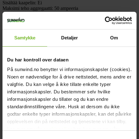
Sisältää kaapelin:
Ei
Maksimi teho aggregaatti:
50 ampeeria
Bluetooth:
Ei
Tuotemerkki:
Victron Energy
Victron tuotenumero:
PMP482506000
Paketin mitat
Leveys (cm):
65,5
Samtykke
Detaljer
Om
Korkeus (cm):
25,5
Pituus (cm):
41,5
Paino (kg):
31,3
Arvostelut
Du har kontroll over dataen
Samankaltaiset tuotteet
På sunwind.no benytter vi informasjonskapsler (cookies).
-20%
Noen er nødvendige for å drive nettstedet, mens andre er
valgfrie. Du kan velge å ikke tillate enkelte typer
informasjonskapsler. Du bestemmer selv hvilke
informasjonskapsler du tillater og du kan endre
standardinnstillingene våre. Husk at dersom du ikke
godtar enkelte typer informasjonskapsler, kan det påvirke
opplevelsen din på nettstedet og tjenestene vi kan tilby.
Les mer om vår
cookiepolicy
her. Les mer om våre
rutiner for
personvern
her.
Samtykkevalg