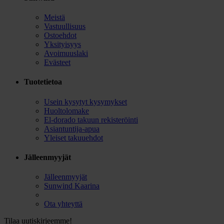
Meistä
Vastuullisuus
Ostoehdot
Yksityisyys
Avoimuuslaki
Evästeet
Tuotetietoa
Usein kysytyt kysymykset
Huoltolomake
El-dorado takuun rekisteröinti
Asiantuntija-apua
Yleiset takuuehdot
Jälleenmyyjät
Jälleenmyyjät
Sunwind Kaarina
Ota yhteyttä
Tilaa uutiskirjeemme!