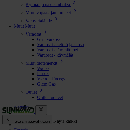
chevron_right
Kylmä- ja pakastinboksi
chevron_right
Muut vapaa-ajan tuotteet
chevron_right
Varavirtalähde
Muut
Muut
chevron_right
Varaosat
Grillivaraosa
Varaosat - keittiö ja kaasu
Varaosat - lämmittimet
Varaosat - käymälät
chevron_right
Muut tuotemerkit
Wallas
Parker
Victron Energy
Glem Gas
chevron_right
Outlet
Outlet tuotteet
Kotisivu
close
chevron_left
Kaikki tuotteet
Näytä kaikki
Takaisin päävalikkoon
Energia