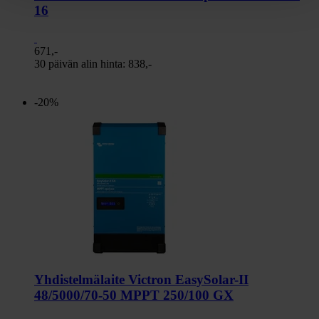
16
671,-
30 päivän alin hinta:
838,-
-20%
Yhdistelmälaite Victron EasySolar-II
48/5000/70-50 MPPT 250/100 GX