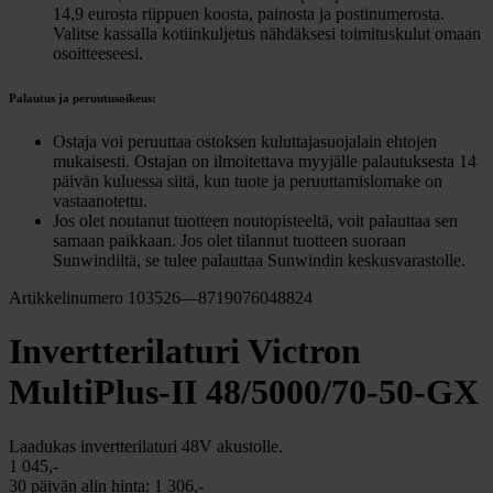
14,9 eurosta riippuen koosta, painosta ja postinumerosta.
Valitse kassalla kotiinkuljetus nähdäksesi toimituskulut omaan
osoitteeseesi.
Palautus ja peruutusoikeus:
Ostaja voi peruuttaa ostoksen kuluttajasuojalain ehtojen
mukaisesti. Ostajan on ilmoitettava myyjälle palautuksesta 14
päivän kuluessa siitä, kun tuote ja peruuttamislomake on
vastaanotettu.
Jos olet noutanut tuotteen noutopisteeltä, voit palauttaa sen
samaan paikkaan. Jos olet tilannut tuotteen suoraan
Sunwindiltä, se tulee palauttaa Sunwindin keskusvarastolle.
Artikkelinumero 103526—8719076048824
Invertterilaturi Victron
MultiPlus-II 48/5000/70-50-GX
Laadukas invertterilaturi 48V akustolle.
1 045,-
30 päivän alin hinta:
1 306,-