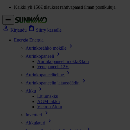
Kaikki yli 150€ tilaukset rahtivapaasti ilman postikuluja.
menu
person
shopping_bag
Kirjaudu
Siirry kassalle
Energia
Energia
chevron_right
Aurinkosähkö mökille
chevron_right
Aurinkopaneeli
Aurinkopaneeli mökki&koti
Venepaneeli 12V
chevron_right
Aurinkopaneeliteline
chevron_right
Aurinkopaneelin lataussäädin
chevron_right
Akku
Litiumakku
AGM -akku
Victron Akku
chevron_right
Invertteri
chevron_right
Akkulaturi
chevron_right