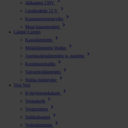
chevron_right
Jääkaappi 230V
chevron_right
Liesituuletin 12 V
chevron_right
Kaasuasennustarvike
chevron_right
Muut kaasutuotteet
Lämpö
Lämpö
chevron_right
Kaasulämmitin
chevron_right
Mökkilämmitin Wallas
chevron_right
Aurinkoilmalämmitin ja -tuuletin
chevron_right
Kamiinapuhallin
chevron_right
Valopetrolilämmitin
chevron_right
Wallas lisätarvike
Vesi
Vesi
chevron_right
Kylpyhuonekaluste
chevron_right
Vesipaketit
chevron_right
Vesipumppu
chevron_right
Suihkukaappi
chevron_right
Vedenlämmitin