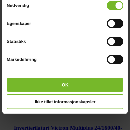
Nødvendig
Invertterilaturi Victron MultiPlus-II
48/3000/35-32
Egenskaper
626,-
30 päivän alin hinta:
783,-
Statistikk
-20%
Markedsføring
OK
Ikke tillat informasjonskapsler
Invertterilaturi Victron Multiplus 24/1600/40-