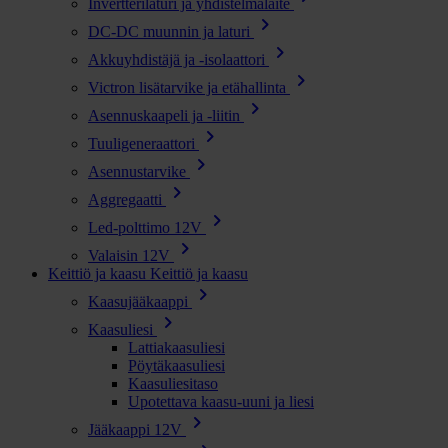
Invertterilaturi ja yhdistelmälaite
chevron_right
DC-DC muunnin ja laturi
chevron_right
Akkuyhdistäjä ja -isolaattori
chevron_right
Victron lisätarvike ja etähallinta
chevron_right
Asennuskaapeli ja -liitin
chevron_right
Tuuligeneraattori
chevron_right
Asennustarvike
chevron_right
Aggregaatti
chevron_right
Led-polttimo 12V
chevron_right
Valaisin 12V
Keittiö ja kaasu
Keittiö ja kaasu
chevron_right
Kaasujääkaappi
chevron_right
Kaasuliesi
Lattiakaasuliesi
Pöytäkaasuliesi
Kaasuliesitaso
Upotettava kaasu-uuni ja liesi
chevron_right
Jääkaappi 12V