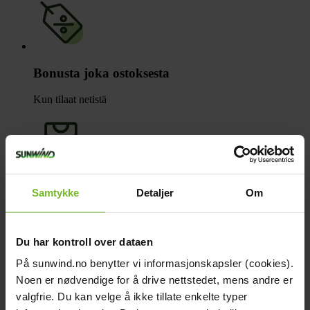
Bonusta joka ostoksesta
Kun tilaat netistä
Samtykke
Detaljer
Om
Tilaa ja nouda
Ilman toimituskuluja
Du har kontroll over dataen
På sunwind.no benytter vi informasjonskapsler (cookies).
Noen er nødvendige for å drive nettstedet, mens andre er
valgfrie. Du kan velge å ikke tillate enkelte typer