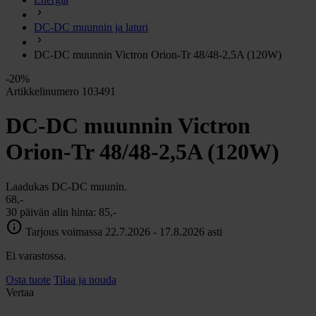
chevron_right
Energia
DC-DC muunnin ja laturi
chevron_right
Keittiö ja kaasu
chevron_right
DC-DC muunnin Victron Orion-Tr 48/48-2,5A (120W)
Lämpö
chevron_right
-20%
Vesi
Artikkelinumero 103491
chevron_right
Käymälä
DC-DC muunnin Victron
chevron_right
Piha ja Puutarha
chevron_right
Orion-Tr 48/48-2,5A (120W)
Vapaa-aika ja Retkeily
chevron_right
Muut
Laadukas DC-DC muunin.
68,-
30 päivän alin hinta:
85,-
info
Tarjous voimassa 22.7.2026 - 17.8.2026 asti
Ei varastossa.
Osta tuote
Tilaa ja nouda
Vertaa