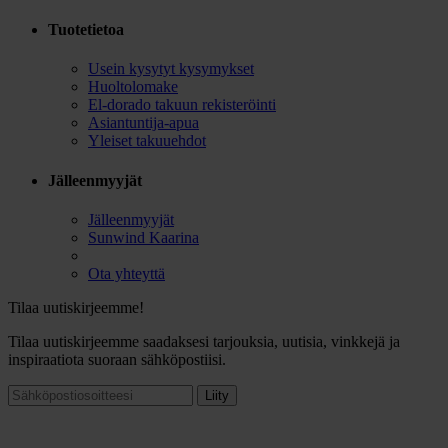
Tuotetietoa
Usein kysytyt kysymykset
Huoltolomake
El-dorado takuun rekisteröinti
Asiantuntija-apua
Yleiset takuuehdot
Jälleenmyyjät
Jälleenmyyjät
Sunwind Kaarina
Ota yhteyttä
Tilaa uutiskirjeemme!
Tilaa uutiskirjeemme saadaksesi tarjouksia, uutisia, vinkkejä ja
inspiraatiota suoraan sähköpostiisi.
Liity