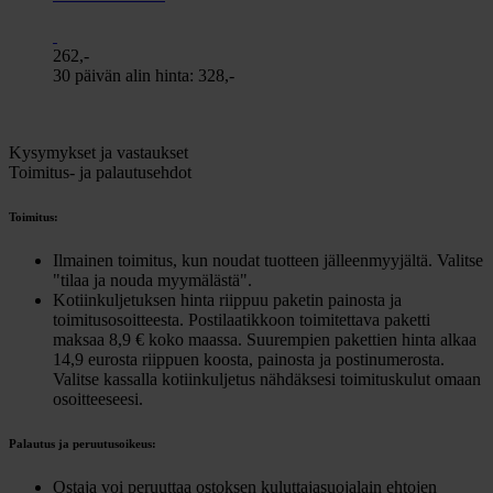
262,-
30 päivän alin hinta:
328,-
Kysymykset ja vastaukset
Toimitus- ja palautusehdot
Toimitus:
Ilmainen toimitus, kun noudat tuotteen jälleenmyyjältä. Valitse
"tilaa ja nouda myymälästä".
Kotiinkuljetuksen hinta riippuu paketin painosta ja
toimitusosoitteesta. Postilaatikkoon toimitettava paketti
maksaa 8,9 € koko maassa. Suurempien pakettien hinta alkaa
14,9 eurosta riippuen koosta, painosta ja postinumerosta.
Valitse kassalla kotiinkuljetus nähdäksesi toimituskulut omaan
osoitteeseesi.
Palautus ja peruutusoikeus:
Ostaja voi peruuttaa ostoksen kuluttajasuojalain ehtojen