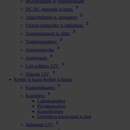
Invertterilaturi ja yhdistelmälaite
chevron_right
DC-DC muunnin ja laturi
chevron_right
Akkuyhdistäjä ja -isolaattori
chevron_right
Victron lisätarvike ja etähallinta
chevron_right
Asennuskaapeli ja -liitin
chevron_right
Tuuligeneraattori
chevron_right
Asennustarvike
chevron_right
Aggregaatti
chevron_right
Led-polttimo 12V
chevron_right
Valaisin 12V
Keittiö ja kaasu
Keittiö ja kaasu
chevron_right
Kaasujääkaappi
chevron_right
Kaasuliesi
Lattiakaasuliesi
Pöytäkaasuliesi
Kaasuliesitaso
Upotettava kaasu-uuni ja liesi
chevron_right
Jääkaappi 12V