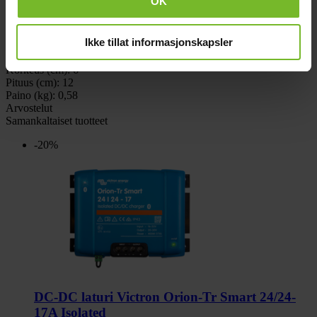
OK
Akkujännite:
32-70V
Tuotemerkki:
Victron Energy
Victron tuotenumero:
ORI484810110
Ikke tillat informasjonskapsler
Paketin mitat
Leveys (cm):
14
Korkeus (cm):
6
Pituus (cm):
12
Paino (kg):
0,58
Arvostelut
Samankaltaiset tuotteet
-20%
DC-DC laturi Victron Orion-Tr Smart 24/24-
17A Isolated