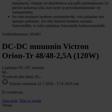
mukaisesti. Ostajan on ilmoitettava myyjälle palautuksesta 14
päivän kuluessa siitä, kun tuote ja peruuttamislomake on
vastaanotettu.
Jos olet noutanut tuotteen noutopisteeltä, voit palauttaa sen
samaan paikkaan. Jos olet tilannut tuotteen suoraan
Sunwindiltä, se tulee palauttaa Sunwindin keskusvarastolle.
Artikkelinumero 103491
DC-DC muunnin Victron
Orion-Tr 48/48-2,5A (120W)
Laadukas DC-DC muunin.
68,-
30 päivän alin hinta:
85,-
info
Tarjous voimassa 22.7.2026 - 17.8.2026 asti
Ei varastossa.
Osta tuote
Tilaa ja nouda
Vertaa