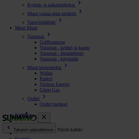
chevron_right
Kylmä- ja pakastinboksi
chevron_right
Muut vapaa-ajan tuotteet
chevron_right
Varavirtalähde
Muut
Muut
chevron_right
Varaosat
Grillivaraosa
Varaosat - keittiö ja kaasu
Varaosat - lämmittimet
Varaosat - käymälät
chevron_right
Muut tuotemerkit
Wallas
Parker
Victron Energy
Glem Gas
chevron_right
Outlet
Outlet tuotteet
Kotisivu
close
chevron_left
Kaikki tuotteet
Näytä kaikki
Takaisin päävalikkoon
Energia