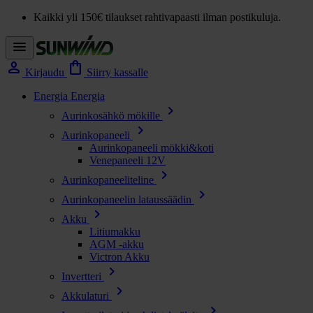
Kaikki yli 150€ tilaukset rahtivapaasti ilman postikuluja.
menu
person
shopping_bag
Kirjaudu
Siirry kassalle
Energia
Energia
chevron_right
Aurinkosähkö mökille
chevron_right
Aurinkopaneeli
Aurinkopaneeli mökki&koti
Venepaneeli 12V
chevron_right
Aurinkopaneeliteline
chevron_right
Aurinkopaneelin lataussäädin
chevron_right
Akku
Litiumakku
AGM -akku
Victron Akku
chevron_right
Invertteri
chevron_right
Akkulaturi
chevron_right