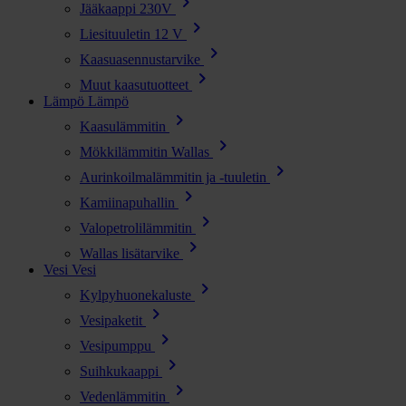
chevron_right
Jääkaappi 230V
chevron_right
Liesituuletin 12 V
chevron_right
Kaasuasennustarvike
chevron_right
Muut kaasutuotteet
Lämpö
Lämpö
chevron_right
Kaasulämmitin
chevron_right
Mökkilämmitin Wallas
chevron_right
Aurinkoilmalämmitin ja -tuuletin
chevron_right
Kamiinapuhallin
chevron_right
Valopetrolilämmitin
chevron_right
Wallas lisätarvike
Vesi
Vesi
chevron_right
Kylpyhuonekaluste
chevron_right
Vesipaketit
chevron_right
Vesipumppu
chevron_right
Suihkukaappi
chevron_right
Vedenlämmitin