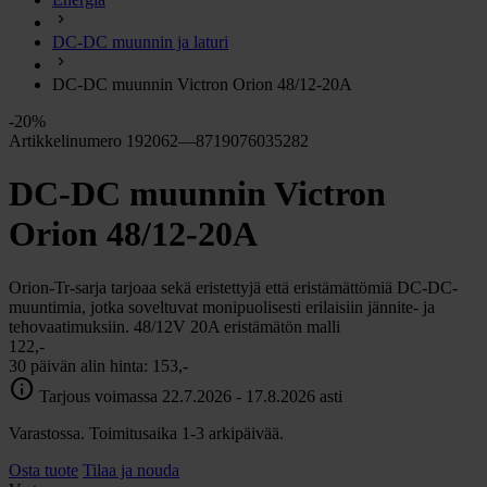
chevron_right
Energia
DC-DC muunnin ja laturi
chevron_right
Keittiö ja kaasu
chevron_right
DC-DC muunnin Victron Orion 48/12-20A
Lämpö
chevron_right
-20%
Vesi
Artikkelinumero 192062—8719076035282
chevron_right
Käymälä
DC-DC muunnin Victron
chevron_right
Piha ja Puutarha
chevron_right
Orion 48/12-20A
Vapaa-aika ja Retkeily
chevron_right
Muut
Orion-Tr-sarja tarjoaa sekä eristettyjä että eristämättömiä DC-DC-
muuntimia, jotka soveltuvat monipuolisesti erilaisiin jännite- ja
tehovaatimuksiin. 48/12V 20A eristämätön malli
122,-
30 päivän alin hinta:
153,-
info
Tarjous voimassa 22.7.2026 - 17.8.2026 asti
Varastossa. Toimitusaika 1-3 arkipäivää.
Osta tuote
Tilaa ja nouda