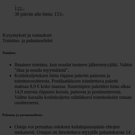
122,-
30 päivän alin hinta:
153,-
Kysymykset ja vastaukset
Toimitus- ja palautusehdot
Toimitus:
Ilmainen toimitus, kun noudat tuotteen jälleenmyyjältä. Valitse
"tilaa ja nouda myymälästä".
Kotiinkuljetuksen hinta riippuu paketin painosta ja
toimitusosoitteesta. Postilaatikkoon toimitettava paketti
maksaa 8,9 € koko maassa. Suurempien pakettien hinta alkaa
14,9 eurosta riippuen koosta, painosta ja postinumerosta.
Valitse kassalla kotiinkuljetus nähdäksesi toimituskulut omaan
osoitteeseesi.
Palautus ja peruutusoikeus:
Ostaja voi peruuttaa ostoksen kuluttajasuojalain ehtojen
mukaisesti. Ostajan on ilmoitettava myyjälle palautuksesta 14