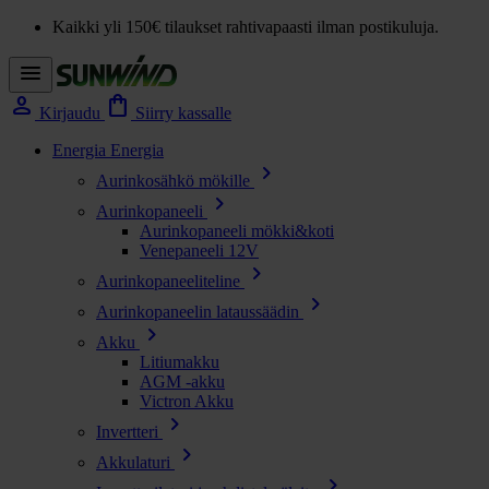
Kaikki yli 150€ tilaukset rahtivapaasti ilman postikuluja.
menu
person
shopping_bag
Kirjaudu
Siirry kassalle
Energia
Energia
chevron_right
Aurinkosähkö mökille
chevron_right
Aurinkopaneeli
Aurinkopaneeli mökki&koti
Venepaneeli 12V
chevron_right
Aurinkopaneeliteline
chevron_right
Aurinkopaneelin lataussäädin
chevron_right
Akku
Litiumakku
AGM -akku
Victron Akku
chevron_right
Invertteri
chevron_right
Akkulaturi
chevron_right