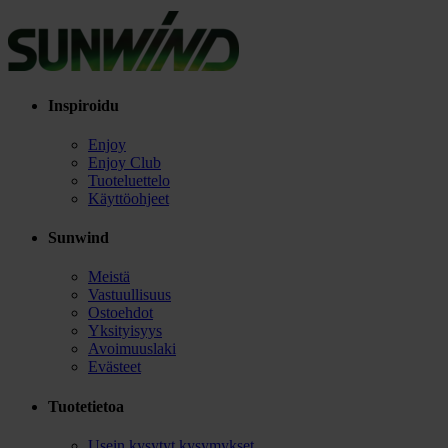
Inspiroidu
Enjoy
Enjoy Club
Tuoteluettelo
Käyttöohjeet
Sunwind
Meistä
Vastuullisuus
Ostoehdot
Yksityisyys
Avoimuuslaki
Evästeet
Tuotetietoa
Usein kysytyt kysymykset