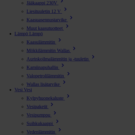
chevron_right
Jääkaappi 230V
chevron_right
Liesituuletin 12 V
chevron_right
Kaasuasennustarvike
chevron_right
Muut kaasutuotteet
Lämpö
Lämpö
chevron_right
Kaasulämmitin
chevron_right
Mökkilämmitin Wallas
chevron_right
Aurinkoilmalämmitin ja -tuuletin
chevron_right
Kamiinapuhallin
chevron_right
Valopetrolilämmitin
chevron_right
Wallas lisätarvike
Vesi
Vesi
chevron_right
Kylpyhuonekaluste
chevron_right
Vesipaketit
chevron_right
Vesipumppu
chevron_right
Suihkukaappi
chevron_right
Vedenlämmitin