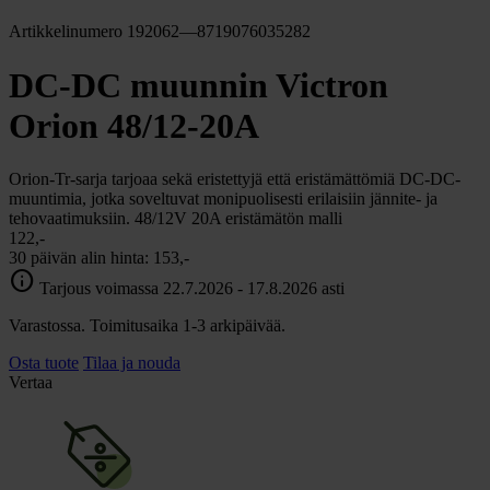
Artikkelinumero 192062—8719076035282
DC-DC muunnin Victron
Orion 48/12-20A
Orion-Tr-sarja tarjoaa sekä eristettyjä että eristämättömiä DC-DC-
muuntimia, jotka soveltuvat monipuolisesti erilaisiin jännite- ja
tehovaatimuksiin. 48/12V 20A eristämätön malli
122,-
30 päivän alin hinta:
153,-
info
Tarjous voimassa 22.7.2026 - 17.8.2026 asti
Varastossa. Toimitusaika 1-3 arkipäivää.
Osta tuote
Tilaa ja nouda
Vertaa