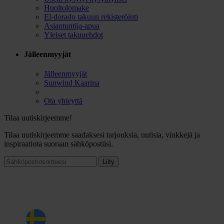
Huoltolomake
El-dorado takuun rekisteröinti
Asiantuntija-apua
Yleiset takuuehdot
Jälleenmyyjät
Jälleenmyyjät
Sunwind Kaarina
Ota yhteyttä
Tilaa uutiskirjeemme!
Tilaa uutiskirjeemme saadaksesi tarjouksia, uutisia, vinkkejä ja
inspiraatiota suoraan sähköpostiisi.
Liity