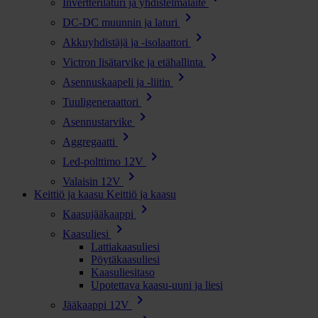
Invertterilaturi ja yhdistelmälaite
chevron_right
DC-DC muunnin ja laturi
chevron_right
Akkuyhdistäjä ja -isolaattori
chevron_right
Victron lisätarvike ja etähallinta
chevron_right
Asennuskaapeli ja -liitin
chevron_right
Tuuligeneraattori
chevron_right
Asennustarvike
chevron_right
Aggregaatti
chevron_right
Led-polttimo 12V
chevron_right
Valaisin 12V
Keittiö ja kaasu
Keittiö ja kaasu
chevron_right
Kaasujääkaappi
chevron_right
Kaasuliesi
Lattiakaasuliesi
Pöytäkaasuliesi
Kaasuliesitaso
Upotettava kaasu-uuni ja liesi
chevron_right
Jääkaappi 12V