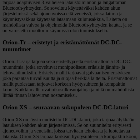
tarjoaa adaptiivisen 3-vaiheisen lataustoiminnon ja langattoman
Bluetooth-yhteyden. Se soveltuu käytettäväksi kahden akun
järjestelmissä sekä ajoneuvoissa että veneissä, joissa laturia ja
käynnistysakkua käytetään lataamaan kulutusakkua. Laitetta on
mahdollista valvoa ja ohjelmoida Bluetooth-yhteyden kautta, ja se
on varustettu moottorin käynnissä olon tunnistuksella.
Orion-Tr – eristetyt ja eristämättömät DC-DC-
muuntimet
Orion-Tr-sarja tarjoaa sekä eristettyjä että eristämättömiä DC-DC-
muuntimia, jotka soveltuvat monipuolisesti erilaisiin jännite- ja
tehovaatimuksiin. Eristetyt mallit tarjoavat galvaanisen eristyksen,
joka parantaa turvallisuutta ja suojaa herkkiä laitteita. Eristämättömät
mallit puolestaan tarjoavat korkean hyötysuhteen ja kompaktin
koon. Kaikki mallit ovat oikosulkusuojattuja ja niitä on mahdollista
liittää rinnan lähtövirran nostamiseksi.
Orion XS – seuraavan sukupolven DC-DC-laturi
Orion XS on täysin uudistettu DC-DC-laturi, joka tarjoaa älykkään
latauksen kahden akun järjestelmissä. Se on suunniteltu erityisesti
ajoneuvoihin ja veneisiin, joissa tarvitaan tehokasta ja luotettavaa
latausta. Orion XS tarjoaa korkean hyötysuhteen ja kompaktin koon,