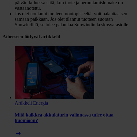
päivän kuluessa siitä, kun tuote ja peruuttamislomake on
vastaanotettu.
Jos olet noutanut tuotteen noutopisteeltä, voit palauttaa sen
samaan paikkaan. Jos olet tilannut tuotteen suoraan
Sunwindiltä, se tulee palauttaa Sunwindin keskusvarastolle.
Aiheeseen liittyvät artikkelit
Artikkeli
Energia
Mitä kaikkea akkulaturin valinnassa tulee ottaa
huomioon?
arrow_right_alt