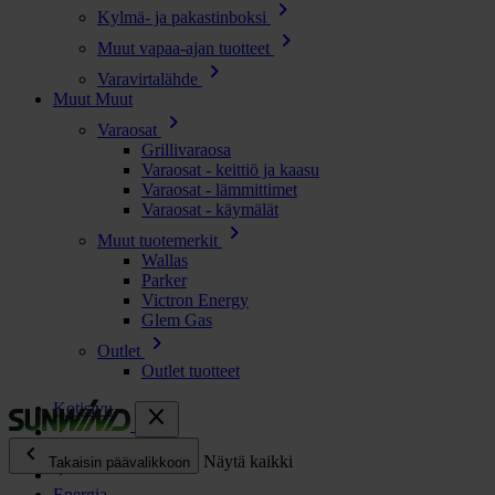
chevron_right
Kylmä- ja pakastinboksi
chevron_right
Muut vapaa-ajan tuotteet
chevron_right
Varavirtalähde
Muut
Muut
chevron_right
Varaosat
Grillivaraosa
Varaosat - keittiö ja kaasu
Varaosat - lämmittimet
Varaosat - käymälät
chevron_right
Muut tuotemerkit
Wallas
Parker
Victron Energy
Glem Gas
chevron_right
Outlet
Outlet tuotteet
Kotisivu
close
chevron_left
Kaikki tuotteet
Näytä kaikki
Takaisin päävalikkoon
Energia