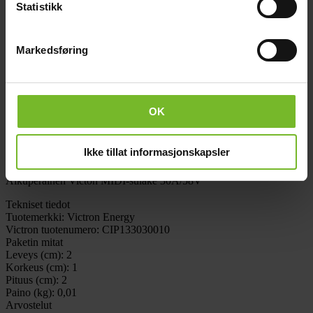
Statistikk
Klarnan joustavat maksutavat
Saat tuotteet heti, maksa myöhemmin
Markedsføring
Kuvaus
Tekniset tiedot
Arvostelut
Kysymykset ja vastaukset
Toimitus- ja palautusehdot
OK
Kuvaus
Ikke tillat informasjonskapsler
Victron Energy tuotekoodi: CIP133030010
Alkuperäinen Victon MIDI-sulake 30A/58V
Tekniset tiedot
Tuotemerkki:
Victron Energy
Victron tuotenumero:
CIP133030010
Paketin mitat
Leveys (cm):
2
Korkeus (cm):
1
Pituus (cm):
2
Paino (kg):
0,01
Arvostelut