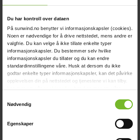
Du har kontroll over dataen
På sunwind.no benytter vi informasjonskapsler (cookies).
Bonusta joka ostoksesta
Noen er nødvendige for å drive nettstedet, mens andre er
valgfrie. Du kan velge å ikke tillate enkelte typer
Kun tilaat netistä
informasjonskapsler. Du bestemmer selv hvilke
informasjonskapsler du tillater og du kan endre
standardinnstillingene våre. Husk at dersom du ikke
godtar enkelte typer informasjonskapsler, kan det påvirke
opplevelsen din på nettstedet og tjenestene vi kan tilby.
Tilaa ja nouda
Les mer om vår
cookiepolicy
her. Les mer om våre
rutiner for
personvern
her.
Samtykkevalg
Ilman toimituskuluja
Nødvendig
Egenskaper