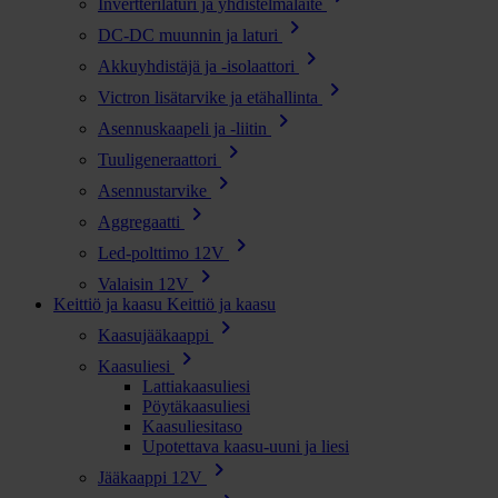
Invertterilaturi ja yhdistelmälaite
chevron_right
DC-DC muunnin ja laturi
chevron_right
Akkuyhdistäjä ja -isolaattori
chevron_right
Victron lisätarvike ja etähallinta
chevron_right
Asennuskaapeli ja -liitin
chevron_right
Tuuligeneraattori
chevron_right
Asennustarvike
chevron_right
Aggregaatti
chevron_right
Led-polttimo 12V
chevron_right
Valaisin 12V
Keittiö ja kaasu
Keittiö ja kaasu
chevron_right
Kaasujääkaappi
chevron_right
Kaasuliesi
Lattiakaasuliesi
Pöytäkaasuliesi
Kaasuliesitaso
Upotettava kaasu-uuni ja liesi
chevron_right
Jääkaappi 12V