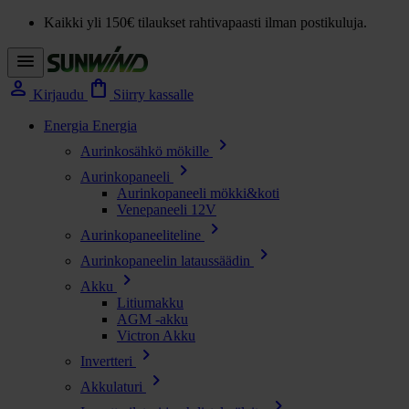
Kaikki yli 150€ tilaukset rahtivapaasti ilman postikuluja.
menu
person
shopping_bag
Kirjaudu
Siirry kassalle
Energia
Energia
chevron_right
Aurinkosähkö mökille
chevron_right
Aurinkopaneeli
Aurinkopaneeli mökki&koti
Venepaneeli 12V
chevron_right
Aurinkopaneeliteline
chevron_right
Aurinkopaneelin lataussäädin
chevron_right
Akku
Litiumakku
AGM -akku
Victron Akku
chevron_right
Invertteri
chevron_right
Akkulaturi
chevron_right