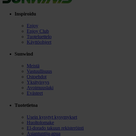
Inspiroidu
Enjoy
Enjoy Club
Tuoteluettelo
Käyttöohjeet
Sunwind
Meistä
Vastuullisuus
Ostoehdot
Yksityisyys
Avoimuuslaki
Evästeet
Tuotetietoa
Usein kysytyt kysymykset
Huoltolomake
El-dorado takuun rekisteröinti
Asiantuntija-apua