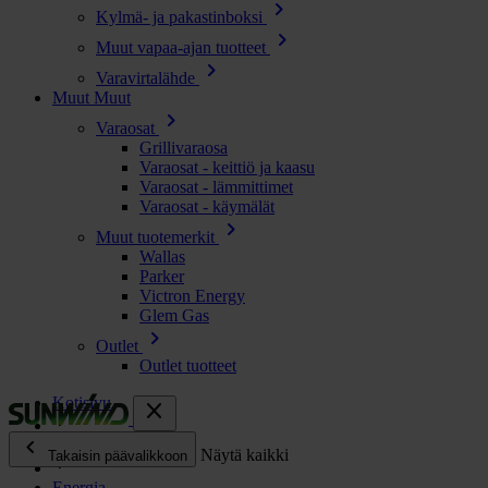
chevron_right
Kylmä- ja pakastinboksi
chevron_right
Muut vapaa-ajan tuotteet
chevron_right
Varavirtalähde
Muut
Muut
chevron_right
Varaosat
Grillivaraosa
Varaosat - keittiö ja kaasu
Varaosat - lämmittimet
Varaosat - käymälät
chevron_right
Muut tuotemerkit
Wallas
Parker
Victron Energy
Glem Gas
chevron_right
Outlet
Outlet tuotteet
Kotisivu
close
chevron_left
Kaikki tuotteet
Näytä kaikki
Takaisin päävalikkoon
Energia