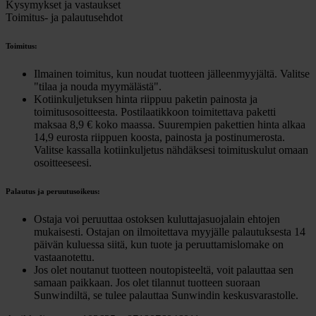
Kysymykset ja vastaukset
Toimitus- ja palautusehdot
Toimitus:
Ilmainen toimitus, kun noudat tuotteen jälleenmyyjältä. Valitse
"tilaa ja nouda myymälästä".
Kotiinkuljetuksen hinta riippuu paketin painosta ja
toimitusosoitteesta. Postilaatikkoon toimitettava paketti
maksaa 8,9 € koko maassa. Suurempien pakettien hinta alkaa
14,9 eurosta riippuen koosta, painosta ja postinumerosta.
Valitse kassalla kotiinkuljetus nähdäksesi toimituskulut omaan
osoitteeseesi.
Palautus ja peruutusoikeus:
Ostaja voi peruuttaa ostoksen kuluttajasuojalain ehtojen
mukaisesti. Ostajan on ilmoitettava myyjälle palautuksesta 14
päivän kuluessa siitä, kun tuote ja peruuttamislomake on
vastaanotettu.
Jos olet noutanut tuotteen noutopisteeltä, voit palauttaa sen
samaan paikkaan. Jos olet tilannut tuotteen suoraan
Sunwindiltä, se tulee palauttaa Sunwindin keskusvarastolle.