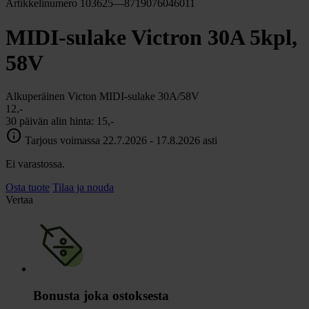
Artikkelinumero 103625—8719076046011
MIDI-sulake Victron 30A 5kpl,
58V
Alkuperäinen Victon MIDI-sulake 30A/58V
12,-
30 päivän alin hinta:
15,-
info
Tarjous voimassa 22.7.2026 - 17.8.2026 asti
Ei varastossa.
Osta tuote
Tilaa ja nouda
Vertaa
Bonusta joka ostoksesta