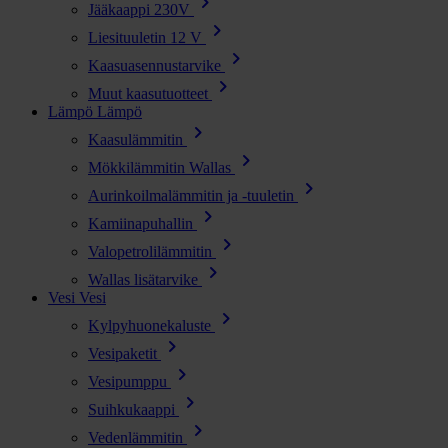
chevron_right
Jääkaappi 230V
chevron_right
Liesituuletin 12 V
chevron_right
Kaasuasennustarvike
chevron_right
Muut kaasutuotteet
Lämpö
Lämpö
chevron_right
Kaasulämmitin
chevron_right
Mökkilämmitin Wallas
chevron_right
Aurinkoilmalämmitin ja -tuuletin
chevron_right
Kamiinapuhallin
chevron_right
Valopetrolilämmitin
chevron_right
Wallas lisätarvike
Vesi
Vesi
chevron_right
Kylpyhuonekaluste
chevron_right
Vesipaketit
chevron_right
Vesipumppu
chevron_right
Suihkukaappi
chevron_right
Vedenlämmitin