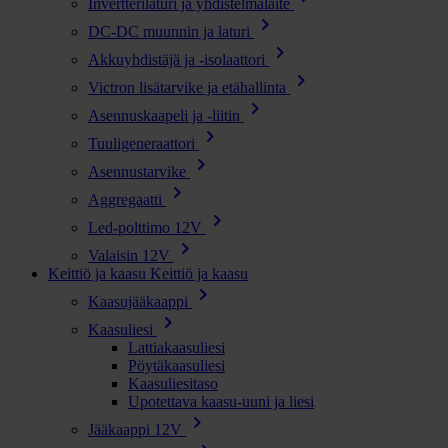
Invertterilaturi ja yhdistelmälaite
chevron_right
DC-DC muunnin ja laturi
chevron_right
Akkuyhdistäjä ja -isolaattori
chevron_right
Victron lisätarvike ja etähallinta
chevron_right
Asennuskaapeli ja -liitin
chevron_right
Tuuligeneraattori
chevron_right
Asennustarvike
chevron_right
Aggregaatti
chevron_right
Led-polttimo 12V
chevron_right
Valaisin 12V
Keittiö ja kaasu
Keittiö ja kaasu
chevron_right
Kaasujääkaappi
chevron_right
Kaasuliesi
Lattiakaasuliesi
Pöytäkaasuliesi
Kaasuliesitaso
Upotettava kaasu-uuni ja liesi
chevron_right
Jääkaappi 12V