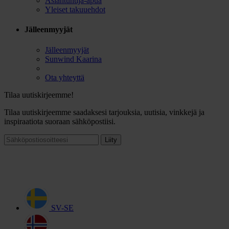
Asiantuntija-apua
Yleiset takuuehdot
Jälleenmyyjät
Jälleenmyyjät
Sunwind Kaarina
Ota yhteyttä
Tilaa uutiskirjeemme!
Tilaa uutiskirjeemme saadaksesi tarjouksia, uutisia, vinkkejä ja
inspiraatiota suoraan sähköpostiisi.
Liity
SV-SE