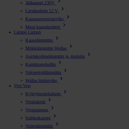
chevron_right
Jääkaappi 230V
chevron_right
Liesituuletin 12 V
chevron_right
Kaasuasennustarvike
chevron_right
Muut kaasutuotteet
Lämpö
Lämpö
chevron_right
Kaasulämmitin
chevron_right
Mökkilämmitin Wallas
chevron_right
Aurinkoilmalämmitin ja -tuuletin
chevron_right
Kamiinapuhallin
chevron_right
Valopetrolilämmitin
chevron_right
Wallas lisätarvike
Vesi
Vesi
chevron_right
Kylpyhuonekaluste
chevron_right
Vesipaketit
chevron_right
Vesipumppu
chevron_right
Suihkukaappi
chevron_right
Vedenlämmitin