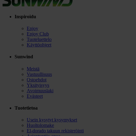
Inspiroidu
Enjoy
Enjoy Club
Tuoteluettelo
Käyttöohjeet
Sunwind
Meistä
Vastuullisuus
Ostoehdot
Yksityisyys
Avoimuuslaki
Evästeet
Tuotetietoa
Usein kysytyt kysymykset
Huoltolomake
El-dorado takuun rekisteröinti