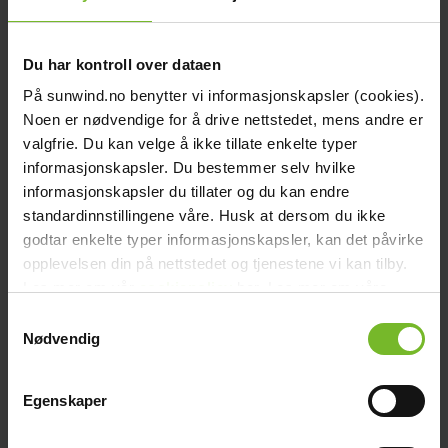
chevron_right
Energia
chevron_right
Keittiö ja kaasu
Du har kontroll over dataen
chevron_right
Lämpö
På sunwind.no benytter vi informasjonskapsler (cookies).
chevron_right
Noen er nødvendige for å drive nettstedet, mens andre er
Vesi
chevron_right
valgfrie. Du kan velge å ikke tillate enkelte typer
Käymälä
Roaming Oy
informasjonskapsler. Du bestemmer selv hvilke
chevron_right
Piha ja Puutarha
informasjonskapsler du tillater og du kan endre
chevron_right
standardinnstillingene våre. Husk at dersom du ikke
Vapaa-aika ja Retkeily
chevron_right
godtar enkelte typer informasjonskapsler, kan det påvirke
Muut
opplevelsen din på nettstedet og tjenestene vi kan tilby.
Les mer om vår
cookiepolicy
her. Les mer om våre
rutiner for
personvern
her.
Samtykkevalg
Asennuspalvelu
Nødvendig
Assembly
Egenskaper