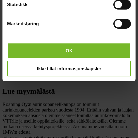
Statistikk
Tilaa ja nouda
Markedsføring
Jälleenmyyjä
OK
Osoite:
Virtaviiva 8k, 65320, Vaasa
Aukioloajat:
Ikke tillat informasjonskapsler
Sopimuksen mukaan.
Lue myymälästä
Roaming Oy:n aurinkopaneelikauppa on toiminut
aurinkopaneeleiden parissa vuodesta 1994. Erittäin vahvan ja laajan
kokemuksen ansiosta olemme saaneet toimittaa aurinkovoimaloita
VTT:lle ja useille oppilaitoksille, sekä sähkölaitoksille. Olemme
mukana useissa kehitysprojekteissa. Asennamme vuosittain noin
1MW:n edestä
erikokoisia voimaloita mm. suurille kauppaliikkeille. Asennamme