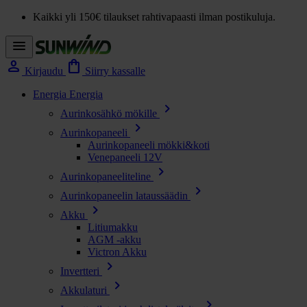
Kaikki yli 150€ tilaukset rahtivapaasti ilman postikuluja.
menu
person
shopping_bag
Kirjaudu
Siirry kassalle
Energia
Energia
chevron_right
Aurinkosähkö mökille
chevron_right
Aurinkopaneeli
Aurinkopaneeli mökki&koti
Venepaneeli 12V
chevron_right
Aurinkopaneeliteline
chevron_right
Aurinkopaneelin lataussäädin
chevron_right
Akku
Litiumakku
AGM -akku
Victron Akku
chevron_right
Invertteri
chevron_right
Akkulaturi
chevron_right