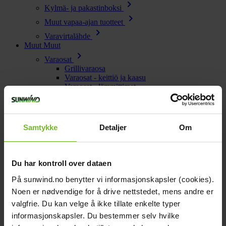
chevron_right
Kylmä- ja pakastinboksi
chevron_right
Muut vapaa-ajan tuotteet
chevron_right
Varavirtalähde
Muut
Muut
chevron_right
Varaosat
Grillivaraosa
Varaosat - keittiö ja kaasu
Varaosat - lämmittimet
Varaosat - käymälät
chevron_right
Muut tuotemerkit
Wallas
Samtykke
Detaljer
Om
Parker
Victron Energy
Glem Gas
chevron_right
Outlet
Du har kontroll over dataen
Outlet tuotteet
På sunwind.no benytter vi informasjonskapsler (cookies).
Kotisivu
close
Noen er nødvendige for å drive nettstedet, mens andre er
valgfrie. Du kan velge å ikke tillate enkelte typer
chevron_left
Enjoy
Näytä kaikki
Takaisin päävalikkoon
informasjonskapsler. Du bestemmer selv hvilke
Lämpö