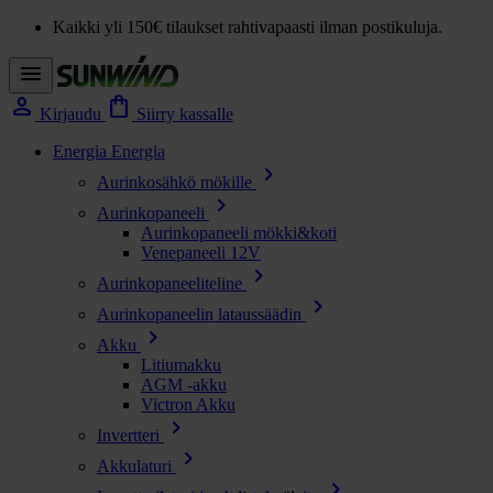
Kaikki yli 150€ tilaukset rahtivapaasti ilman postikuluja.
menu
person
shopping_bag
Kirjaudu
Siirry kassalle
Energia
Energia
chevron_right
Aurinkosähkö mökille
chevron_right
Aurinkopaneeli
Aurinkopaneeli mökki&koti
Venepaneeli 12V
chevron_right
Aurinkopaneeliteline
chevron_right
Aurinkopaneelin lataussäädin
chevron_right
Akku
Litiumakku
AGM -akku
Victron Akku
chevron_right
Invertteri
chevron_right
Akkulaturi
chevron_right