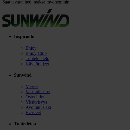
Saat tavarat heti, maksa myöhemmin
Inspiroidu
Enjoy
Enjoy Club
Tuoteluettelo
Käyttöohjeet
Sunwind
Meistä
Vastuullisuus
Ostoehdot
Yksityisyys
Avoimuuslaki
Evästeet
Tuotetietoa