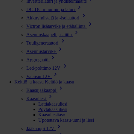
Invertterilaturi ja yhdistelmälaite
chevron_right
DC-DC muunnin ja laturi
chevron_right
Akkuyhdistäjä ja -isolaattori
chevron_right
Victron lisätarvike ja etähallinta
chevron_right
Asennuskaapeli ja -liitin
chevron_right
Tuuligeneraattori
chevron_right
Asennustarvike
chevron_right
Aggregaatti
chevron_right
Led-polttimo 12V
chevron_right
Valaisin 12V
Keittiö ja kaasu
Keittiö ja kaasu
chevron_right
Kaasujääkaappi
chevron_right
Kaasuliesi
Lattiakaasuliesi
Pöytäkaasuliesi
Kaasuliesitaso
Upotettava kaasu-uuni ja liesi
chevron_right
Jääkaappi 12V