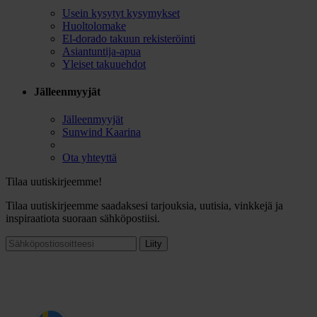
Usein kysytyt kysymykset
Huoltolomake
El-dorado takuun rekisteröinti
Asiantuntija-apua
Yleiset takuuehdot
Jälleenmyyjät
Jälleenmyyjät
Sunwind Kaarina
Ota yhteyttä
Tilaa uutiskirjeemme!
Tilaa uutiskirjeemme saadaksesi tarjouksia, uutisia, vinkkejä ja
inspiraatiota suoraan sähköpostiisi.
Liity