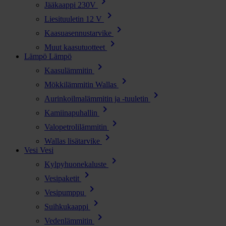
chevron_right
Jääkaappi 230V
chevron_right
Liesituuletin 12 V
chevron_right
Kaasuasennustarvike
chevron_right
Muut kaasutuotteet
Lämpö
Lämpö
chevron_right
Kaasulämmitin
chevron_right
Mökkilämmitin Wallas
chevron_right
Aurinkoilmalämmitin ja -tuuletin
chevron_right
Kamiinapuhallin
chevron_right
Valopetrolilämmitin
chevron_right
Wallas lisätarvike
Vesi
Vesi
chevron_right
Kylpyhuonekaluste
chevron_right
Vesipaketit
chevron_right
Vesipumppu
chevron_right
Suihkukaappi
chevron_right
Vedenlämmitin