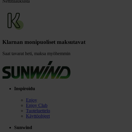
Nettitilauksista
Klarnan monipuoliset maksutavat
Saat tavarat heti, maksa myöhemmin
Inspiroidu
Enjoy
Enjoy Club
Tuoteluettelo
Käyttöohjeet
Sunwind