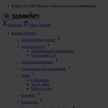
Kaikki yli 150€ tilaukset rahtivapaasti ilman postikuluja.
menu
person
shopping_bag
Kirjaudu
Siirry kassalle
Energia
Energia
chevron_right
Aurinkosähkö mökille
chevron_right
Aurinkopaneeli
Aurinkopaneeli mökki&koti
Venepaneeli 12V
chevron_right
Aurinkopaneeliteline
chevron_right
Aurinkopaneelin lataussäädin
chevron_right
Akku
Litiumakku
AGM -akku
Victron Akku
chevron_right
Invertteri
chevron_right
Akkulaturi
chevron_right