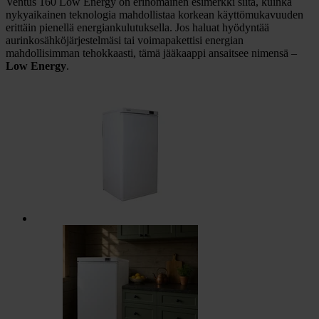
Ventus 160 Low Energy on erinomainen esimerkki siitä, kuinka
nykyaikainen teknologia mahdollistaa korkean käyttömukavuuden
erittäin pienellä energiankulutuksella. Jos haluat hyödyntää
aurinkosähköjärjestelmäsi tai voimapakettisi energian
mahdollisimman tehokkaasti, tämä jääkaappi ansaitsee nimensä –
Low Energy
.