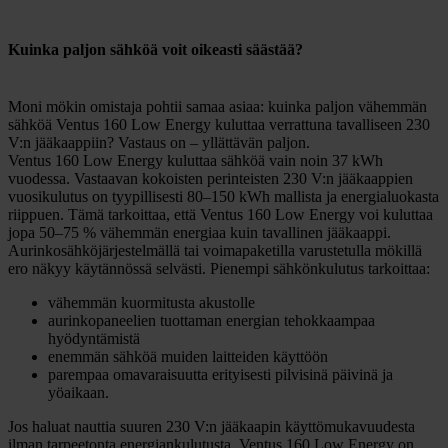
Kuinka paljon sähköä voit oikeasti säästää?
Moni mökin omistaja pohtii samaa asiaa: kuinka paljon vähemmän
sähköä Ventus 160 Low Energy kuluttaa verrattuna tavalliseen 230
V:n jääkaappiin? Vastaus on – yllättävän paljon.
Ventus 160 Low Energy kuluttaa sähköä vain noin 37 kWh
vuodessa. Vastaavan kokoisten perinteisten 230 V:n jääkaappien
vuosikulutus on tyypillisesti 80–150 kWh mallista ja energialuokasta
riippuen. Tämä tarkoittaa, että Ventus 160 Low Energy voi kuluttaa
jopa 50–75 % vähemmän energiaa kuin tavallinen jääkaappi.
Aurinkosähköjärjestelmällä tai voimapaketilla varustetulla mökillä
ero näkyy käytännössä selvästi. Pienempi sähkönkulutus tarkoittaa:
vähemmän kuormitusta akustolle
aurinkopaneelien tuottaman energian tehokkaampaa
hyödyntämistä
enemmän sähköä muiden laitteiden käyttöön
parempaa omavaraisuutta erityisesti pilvisinä päivinä ja
yöaikaan.
Jos haluat nauttia suuren 230 V:n jääkaapin käyttömukavuudesta
ilman tarpeetonta energiankulutusta, Ventus 160 Low Energy on