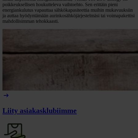
poikkeuksellisen houkutteleva vaihtoehto. Sen erittäin pieni
energiankulutus vapauttaa sähkökapasiteettia muihin mukavuuksiin
ja auttaa hyödyntämään aurinkosähköjärjestelmäsi tai voimapakettisi
mahdollisimman tehokkaasti.
arrow_right_alt
Liity asiakasklubiimme