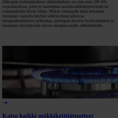
Jääkaapin keskimääräinen sähkönkulutus on vain noin 106 Wh
vuorokaudessa, joten se kuormittaa aurinkosähköjärjestelmää tai
voimapakettia hyvin vähän. Mökin omistajalle tämä tarkoittaa
enemmän vapautta käyttää sähköä ilman jatkuvaa
energiankulutuksen tarkkailua, parempaa akuston hyödyntämistä ja
enemmän käytettävissä olevaa energiaa muille sähkölaitteille.
arrow_right_alt
Katso kaikki mökkikeittiötuotteet