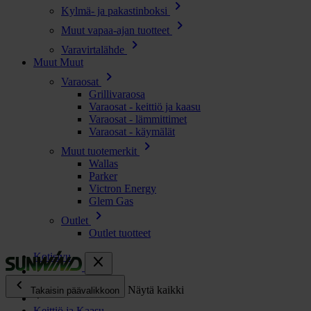
chevron_right
Kylmä- ja pakastinboksi
chevron_right
Muut vapaa-ajan tuotteet
chevron_right
Varavirtalähde
Muut
Muut
chevron_right
Varaosat
Grillivaraosa
Varaosat - keittiö ja kaasu
Varaosat - lämmittimet
Varaosat - käymälät
chevron_right
Muut tuotemerkit
Wallas
Parker
Victron Energy
Glem Gas
chevron_right
Outlet
Outlet tuotteet
Kotisivu
close
chevron_left
Enjoy
Näytä kaikki
Takaisin päävalikkoon
Keittiö ja Kaasu