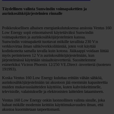
Täydellinen valinta Sunwindin voimapakettien ja
aurinkosähköjärjestelmien rinnalle
Poikkeuksellisen alhaisen energiankulutuksensa ansiosta Ventus 160
Low Energy sopii erinomaisesti käytettäväksi Sunwindin
voimapakettien ja aurinkosähköjärjestelmien kanssa.
Sunwindin voimapaketit tuottavat mökille tavallista 230 V:n
verkkovirtaa ilman sähköverkkoliitäntää, joten voit käyttää
kodinkoneita samalla tavalla kuin kotona. Jääkaappi voidaan liittää
myös perinteiseen 12 V:n aurinkosähköjärjestelmään, kun
järjestelmässä käytetään siniaaltoinvertteriä. Suosittelemme
esimerkiksi Victron Phoenix 12/250 VE.Direct -invertteriä (tuotenro
191993).
Koska Ventus 160 Low Energy kuluttaa erittäin vähän sähköä,
aurinkosähköjärjestelmään tai akustoon jää enemmän kapasiteettia
muiden mukavuuslaitteiden käyttöön, kuten kahvinkeittimelle,
televisiolle, valaistukselle ja elektronisten laitteiden lataamiseen.
Ventus 160 Low Energy onkin luonnollinen valinta sinulle, joka
haluat mökille modernin keittiön käyttömukavuuden ilman, että
akustoa kuormitetaan tarpeettomasti.