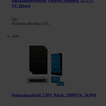
Siniaaltoinvertteri Victron Phoenix 12/375
VE.Direct
120,-
30 päivän alin hinta:
151,-
-20%
Voimalapaketti 230V Rack, 2000VA, 5kWh