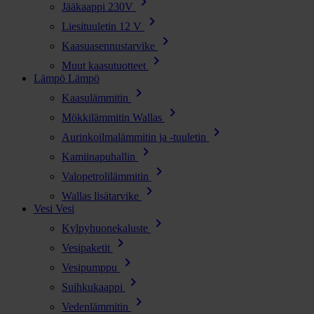
chevron_right
Jääkaappi 230V
chevron_right
Liesituuletin 12 V
chevron_right
Kaasuasennustarvike
chevron_right
Muut kaasutuotteet
Lämpö
Lämpö
chevron_right
Kaasulämmitin
chevron_right
Mökkilämmitin Wallas
chevron_right
Aurinkoilmalämmitin ja -tuuletin
chevron_right
Kamiinapuhallin
chevron_right
Valopetrolilämmitin
chevron_right
Wallas lisätarvike
Vesi
Vesi
chevron_right
Kylpyhuonekaluste
chevron_right
Vesipaketit
chevron_right
Vesipumppu
chevron_right
Suihkukaappi
chevron_right
Vedenlämmitin