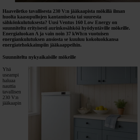
Haaveiletko tavallisesta 230 V:n jääkaapista mökillä ilman
huolta kaasupullojen kantamisesta tai suuresta
sähkönkulutuksesta? Uusi
Ventus 160 Low Energy
on
suunniteltu erityisesti aurinkosähköä hyödyntäville mökeille.
Energialuokan A ja vain noin
37 kWh:n vuotuisen
energiankulutuksen
ansiosta se kuuluu kokoluokkansa
energiatehokkaimpiin jääkaappeihin.
Suunniteltu nykyaikaisille mökeille
Yhä
useampi
haluaa
nauttia
tavallisen
230 V:n
jääkaapin