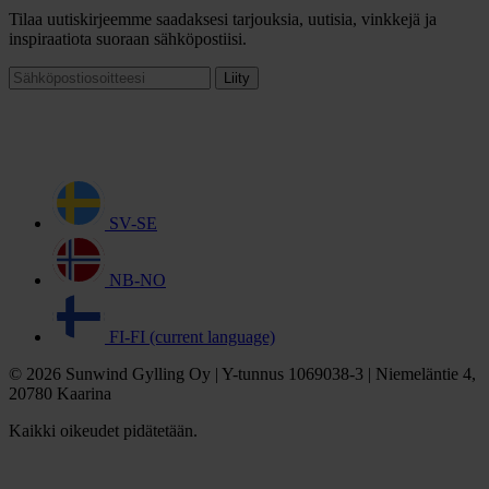
Tilaa uutiskirjeemme saadaksesi tarjouksia, uutisia, vinkkejä ja
inspiraatiota suoraan sähköpostiisi.
Liity
SV-SE
NB-NO
FI-FI
(current language)
© 2026 Sunwind Gylling Oy | Y-tunnus 1069038-3 | Niemeläntie 4,
20780 Kaarina
Kaikki oikeudet pidätetään.