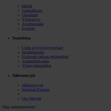
Meistä
Vastuullisuus
Ostoehdot
Yksityisyys
Avoimuuslaki
Evästeet
Tuotetietoa
Usein kysytyt kysymykset
Huoltolomake
El-dorado takuun rekisteröinti
Asiantuntija-apua
Yleiset takuuehdot
Jälleenmyyjät
Jälleenmyyjät
Sunwind Kaarina
Ota yhteyttä
Tilaa uutiskirjeemme!