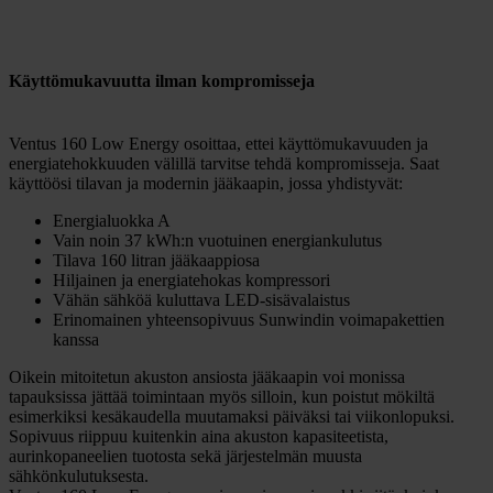
Käyttömukavuutta ilman kompromisseja
Ventus 160 Low Energy osoittaa, ettei käyttömukavuuden ja
energiatehokkuuden välillä tarvitse tehdä kompromisseja. Saat
käyttöösi tilavan ja modernin jääkaapin, jossa yhdistyvät:
Energialuokka A
Vain noin 37 kWh:n vuotuinen energiankulutus
Tilava 160 litran jääkaappiosa
Hiljainen ja energiatehokas kompressori
Vähän sähköä kuluttava LED-sisävalaistus
Erinomainen yhteensopivuus Sunwindin voimapakettien
kanssa
Oikein mitoitetun akuston ansiosta jääkaapin voi monissa
tapauksissa jättää toimintaan myös silloin, kun poistut mökiltä
esimerkiksi kesäkaudella muutamaksi päiväksi tai viikonlopuksi.
Sopivuus riippuu kuitenkin aina akuston kapasiteetista,
aurinkopaneelien tuotosta sekä järjestelmän muusta
sähkönkulutuksesta.