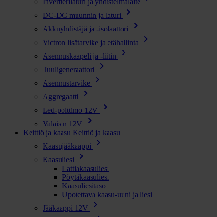
Invertterilaturi ja yhdistelmälaite
chevron_right
DC-DC muunnin ja laturi
chevron_right
Akkuyhdistäjä ja -isolaattori
chevron_right
Victron lisätarvike ja etähallinta
chevron_right
Asennuskaapeli ja -liitin
chevron_right
Tuuligeneraattori
chevron_right
Asennustarvike
chevron_right
Aggregaatti
chevron_right
Led-polttimo 12V
chevron_right
Valaisin 12V
Keittiö ja kaasu
Keittiö ja kaasu
chevron_right
Kaasujääkaappi
chevron_right
Kaasuliesi
Lattiakaasuliesi
Pöytäkaasuliesi
Kaasuliesitaso
Upotettava kaasu-uuni ja liesi
chevron_right
Jääkaappi 12V