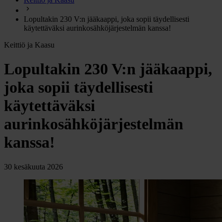
chevron_right
Energia
Lopultakin 230 V:n jääkaappi, joka sopii täydellisesti
chevron_right
Keittiö ja kaasu
käytettäväksi aurinkosähköjärjestelmän kanssa!
chevron_right
Lämpö
Keittiö ja Kaasu
chevron_right
Vesi
Lopultakin 230 V:n jääkaappi,
chevron_right
Käymälä
joka sopii täydellisesti
chevron_right
Piha ja Puutarha
käytettäväksi
chevron_right
Vapaa-aika ja Retkeily
chevron_right
aurinkosähköjärjestelmän
Muut
kanssa!
30 kesäkuuta 2026