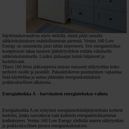
käyttömukavuudesta myös mökillä, mutta pitää samalla
sähkönkulutuksen mahdollisimman pienenä. Ventus 160 Low
Energy on suunniteltu juuri tähän tarpeeseen. Sen energiatehokas
kompressori takaa tasaisen jäähdytystehon erittäin vähäisellä
sähkönkulutuksella. Lisäksi jääkaappi toimii hiljaisesti ja
luotettavasti.
Tilava 160 litran jääkaappiosa tarjoaa runsaasti säilytystilaa koko
perheen ruoille ja juomille. Pakastelokeron puuttuminen vapauttaa
lisää käyttötilaa ja auttaa pitämään energiankulutuksen
poikkeuksellisen alhaisena.
Energialuokka A – harvinaisen energiatehokas valinta
Energialuokka A on nykyisen energiamerkintäjärjestelmän korkein
luokitus, jonka saavuttavat vain kaikkein energiatehokkaimmat
kodinkoneet. Ventus 160 Low Energy yhdistää suuren säilytystilan
ja poikkeuksellisen pienen energiankulutuksen.